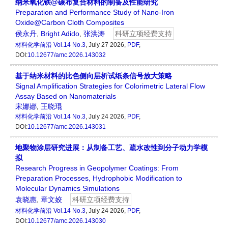
纳米氧化铁@碳布复合材料的制备及性能研究
Preparation and Performance Study of Nano-Iron
Oxide@Carbon Cloth Composites
侯永丹
,
Bright Adido
,
张洪涛
科研立项经费支持
材料化学前沿
Vol.14 No.3
, July 27 2026,
PDF
,
DOI:
10.12677/amc.2026.143032
基于纳米材料的比色侧向层析试纸条信号放大策略
Signal Amplification Strategies for Colorimetric Lateral Flow
Assay Based on Nanomaterials
宋娜娜
,
王晓琨
材料化学前沿
Vol.14 No.3
, July 24 2026,
PDF
,
DOI:
10.12677/amc.2026.143031
地聚物涂层研究进展：从制备工艺、疏水改性到分子动力学模
拟
Research Progress in Geopolymer Coatings: From
Preparation Processes, Hydrophobic Modification to
Molecular Dynamics Simulations
袁晓惠
,
章文姣
科研立项经费支持
材料化学前沿
Vol.14 No.3
, July 24 2026,
PDF
,
DOI:
10.12677/amc.2026.143030