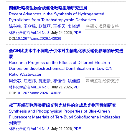
四氢吡咯衍生物合成氢化吡咯里嗪研究进展
Recent Advances in the Synthesis of Hydrogenated
Pyrrolizines from Tetrahydropyrrole Derivatives
陈兴楠
,
王欣瑶
,
赵凯丽
,
王崔天
,
樊晓辉
科研立项经费支持
材料化学前沿
Vol.14 No.3
, July 24 2026,
PDF
,
DOI:
10.12677/amc.2026.143029
低C/N比废水中不同电子供体对生物电化学反硝化影响的研究进
展
Research Progress on the Effects of Different Electron
Donors on Bioelectrochemical Denitrification in Low C/N
Ratio Wastewater
周余芯
,
江志炜
,
黄志豪
,
祁佳怡
,
姚佳超
科研立项经费支持
材料化学前沿
Vol.14 No.3
, July 21 2026,
PDF
,
DOI:
10.12677/amc.2026.143028
叔丁基螺芴咪唑类蓝绿光荧光材料的合成及光物理性能研究
Synthesis and Photophysical Properties of Blue-Green
Fluorescent Materials of Tert-Butyl Spirofluorene Imidazoles
刘新宁
材料化学前沿
Vol.14 No.3
, July 21 2026,
PDF
,