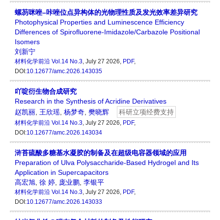
螺芴咪唑–咔唑位点异构体的光物理性质及发光效率差异研究
Photophysical Properties and Luminescence Efficiency
Differences of Spirofluorene-Imidazole/Carbazole Positional
Isomers
刘新宁
材料化学前沿
Vol.14 No.3
, July 27 2026,
PDF
,
DOI:
10.12677/amc.2026.143035
吖啶衍生物合成研究
Research in the Synthesis of Acridine Derivatives
赵凯丽
,
王欣瑶
,
杨梦奇
,
樊晓辉
科研立项经费支持
材料化学前沿
Vol.14 No.3
, July 27 2026,
PDF
,
DOI:
10.12677/amc.2026.143034
浒苔硫酸多糖基水凝胶的制备及在超级电容器领域的应用
Preparation of Ulva Polysaccharide-Based Hydrogel and Its
Application in Supercapacitors
高宏旭
,
徐 婷
,
庞业鹏
,
李银平
材料化学前沿
Vol.14 No.3
, July 27 2026,
PDF
,
DOI:
10.12677/amc.2026.143033