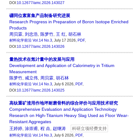
DOI:
10.12677/amc.2026.143027
硼同位素富集产品制备研究进展
Research Progress in Preparation of Boron Isotope Enriched
Products
周贝霖
,
刘忠浩
,
陈梦竹
,
王 红
,
胡石林
材料化学前沿
Vol.14 No.3
, July 17 2026,
PDF
,
DOI:
10.12677/amc.2026.143026
量热技术在氚计量中的发展与应用
Development and Application of Calorimetry in Tritium
Measurement
陈梦竹
,
咸立伟
,
周贝霖
,
胡石林
材料化学前沿
Vol.14 No.3
, July 6 2026,
PDF
,
DOI:
10.12677/amc.2026.143025
高钛重矿渣用作地坪耐磨骨料的综合评价与应用技术研究
Comprehensive Evaluation and Application Technology
Research on High-Titanium Heavy Slag Used as Floor Wear-
Resistant Aggregates
王婷婷
,
涂崇甫
,
程 垚
,
赵继涛
科研立项经费支持
材料化学前沿
Vol.14 No.3
, July 6 2026,
PDF
,