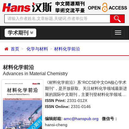
学术期刊
切
换
导
首页
化学与材料
材料化学前沿
航
材料化学前沿
Advances in Material Chemistry
《材料化学前沿》系“RCCSE中文OA核心学术
期刊”，是开放获取、关注材料化学领域最新进
展的国际中文期刊，主要刊登材料化学领域基
础研究及应用的原始性研究成果及前沿报道、
ISSN Print:
2331-012X
学者讨论和专业评论等多方面的论文。本刊支
ISSN Online:
2331-0146
持思想创新、学术创新，倡导科学，繁荣学
术，集学术性、思想性为一体，旨在为世界范
编辑邮箱:
amc@hanspub.org
微信号：
围内的科学家、学者、科研人员提供一个传
hansi-cheng