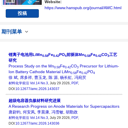
播、分享和讨论材料化学领域内不同方向问题
Website:
与发展的交流平台。
https://www.hanspub.org/journal/AMC.html
投稿
期刊菜单
锂离子电池用LiMn
Fe
PO
前驱体Mn
Fe
CO
工艺
0.58
0.42
4
0.58
0.42
3
研究
Process Study on the Mn
Fe
CO
Precursor for Lithium-
0.58
0.42
3
Ion Battery Cathode Material LiMn
Fe
PO
0.58
0.42
4
徐 斌
,
席多祥
,
曹玉龙
,
陈 源
,
杨长虹
,
冯宛芡
材料化学前沿
Vol.14 No.3
, July 29 2026,
PDF
,
DOI:
10.12677/amc.2026.143037
超级电容器负极材料研究进展
A Research Progress on Anode Materials for Supercapacitors
唐尉钧
,
何安凤
,
李晨康
,
冯雪敏
,
胡勤政
材料化学前沿
Vol.14 No.3
, July 29 2026,
PDF
,
DOI:
10.12677/amc.2026.143036