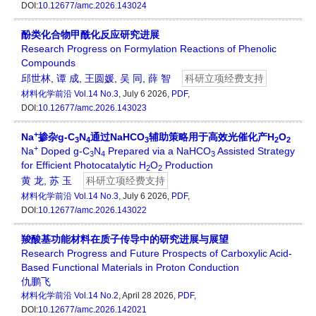
DOI:
10.12677/amc.2026.143024
酚类化合物甲酰化反应研究进展
Research Progress on Formylation Reactions of Phenolic
Compounds
邱世林
,
谭 成
,
王圆媛
,
吴 同
,
薛 智
科研立项经费支持
材料化学前沿
Vol.14 No.3
, July 6 2026,
PDF
,
DOI:
10.12677/amc.2026.143023
+
Na
掺杂g-C
N
通过NaHCO
辅助策略用于高效光催化产H
O
3
4
3
2
2
+
Na
Doped g-C
N
Prepared via a NaHCO
Assisted Strategy
3
4
3
for Efficient Photocatalytic H
O
Production
2
2
黄 龙
,
苏 玉
科研立项经费支持
材料化学前沿
Vol.14 No.3
, July 6 2026,
PDF
,
DOI:
10.12677/amc.2026.143022
羧酸基功能材料在质子传导中的研究进展与展望
Research Progress and Future Prospects of Carboxylic Acid-
Based Functional Materials in Proton Conduction
仇鹏飞
材料化学前沿
Vol.14 No.2
, April 28 2026,
PDF
,
DOI:
10.12677/amc.2026.142021