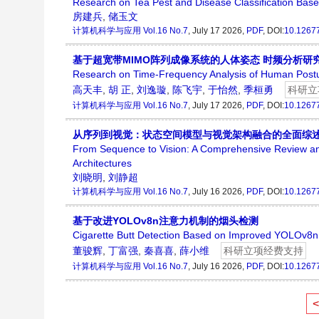
Research on Tea Pest and Disease Classification Ba
房建兵
,
储玉文
计算机科学与应用
Vol.16 No.7
, July 17 2026,
PDF
, DOI:
10.1267
基于超宽带MIMO阵列成像系统的人体姿态 时频分析研
Research on Time-Frequency Analysis of Human Post
高天丰
,
胡 正
,
刘逸璇
,
陈飞宇
,
于怡然
,
季桓勇
科研立
计算机科学与应用
Vol.16 No.7
, July 17 2026,
PDF
, DOI:
10.1267
从序列到视觉：状态空间模型与视觉架构融合的全面综
From Sequence to Vision: A Comprehensive Review and 
Architectures
刘晓明
,
刘静超
计算机科学与应用
Vol.16 No.7
, July 16 2026,
PDF
, DOI:
10.1267
基于改进YOLOv8n注意力机制的烟头检测
Cigarette Butt Detection Based on Improved YOLOv8n
董骏辉
,
丁富强
,
秦喜喜
,
薛小维
科研立项经费支持
计算机科学与应用
Vol.16 No.7
, July 16 2026,
PDF
, DOI:
10.1267