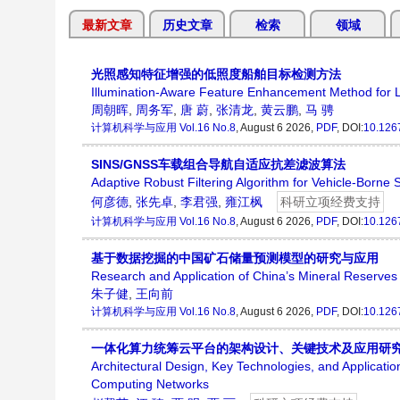
最新文章
历史文章
检索
领域
光照感知特征增强的低照度船舶目标检测方法
Illumination-Aware Feature Enhancement Method for Lo
周朝晖
,
周务军
,
唐 蔚
,
张清龙
,
黄云鹏
,
马 骋
计算机科学与应用
Vol.16 No.8
, August 6 2026,
PDF
, DOI:
10.126
SINS/GNSS车载组合导航自适应抗差滤波算法
Adaptive Robust Filtering Algorithm for Vehicle-Borne
何彦德
,
张先卓
,
李君强
,
雍江枫
科研立项经费支持
计算机科学与应用
Vol.16 No.8
, August 6 2026,
PDF
, DOI:
10.126
基于数据挖掘的中国矿石储量预测模型的研究与应用
Research and Application of China’s Mineral Reserves
朱子健
,
王向前
计算机科学与应用
Vol.16 No.8
, August 6 2026,
PDF
, DOI:
10.126
一体化算力统筹云平台的架构设计、关键技术及应用研
Architectural Design, Key Technologies, and Applicati
Computing Networks