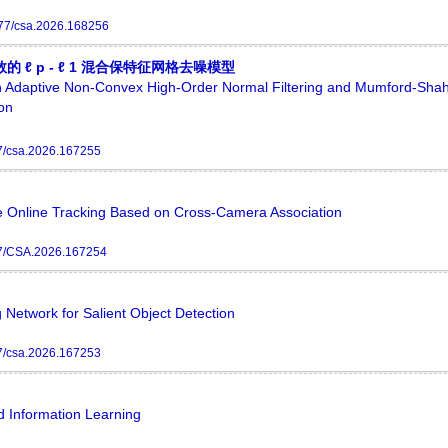
77/csa.2026.168256
数的
ℓ
p
-
ℓ
1
混合保特征网格去噪模型
n Adaptive Non-Convex High-Order Normal Filtering and Mumford-Sha
ion
7/csa.2026.167255
 Online Tracking Based on Cross-Camera Association
7/CSA.2026.167254
etwork for Salient Object Detection
7/csa.2026.167253
d Information Learning