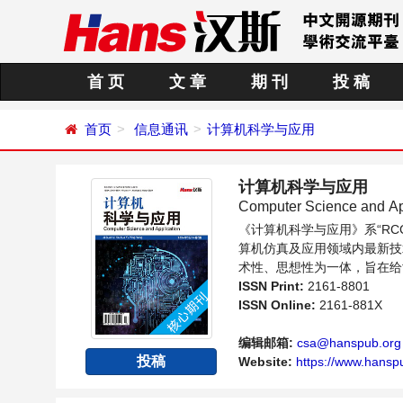
首 页
文 章
期 刊
投 稿
首页
信息通讯
计算机科学与应用
计算机科学与应用
Computer Science and Ap
《计算机科学与应用》系“R
算机仿真及应用领域内最新技
术性、思想性为一体，旨在给
同方向问题与发展的交流平台
ISSN Print:
2161-8801
ISSN Online:
2161-881X
编辑邮箱:
csa@hanspub.org
投稿
Website:
https://www.hansp