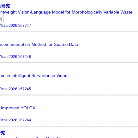
法研究
ghtweight Vision-Language Model for Morphologically Variable Waste
持
7/csa.2026.167247
 Recommendation Method for Sparse Data
7/csa.2026.167246
m in Intelligent Surveillance Video
7/csa.2026.167245
on Improved YOLOX
7/csa.2026.167244
研究