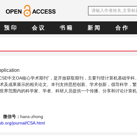
预 印
会 议
书 籍
新 闻
合 作
plication
CCSE中文OA核心学术期刊”，是开放获取期刊，主要刊登计算机基础学科
术及成果展示的相关论文。本刊支持思想创新、学术创新，倡导科学，繁
世界范围内的科学家、学者、科研人员提供一个传播、分享和讨论计算机
。
微信号：
hans-zhong
ub.org/journal/CSA.html