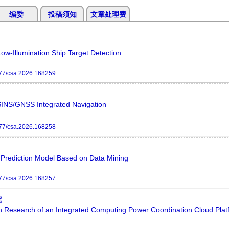
编委
投稿须知
文章处理费
w-Illumination Ship Target Detection
77/csa.2026.168259
 SINS/GNSS Integrated Navigation
77/csa.2026.168258
 Prediction Model Based on Data Mining
77/csa.2026.168257
究
on Research of an Integrated Computing Power Coordination Cloud Plat