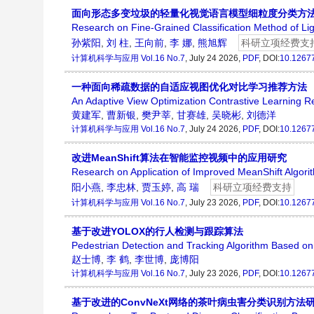
面向形态多变垃圾的轻量化视觉语言模型细粒度分类方
Research on Fine-Grained Classification Method of Li
孙紫阳
,
刘 柱
,
王向前
,
李 娜
,
熊旭辉
科研立项经费支
计算机科学与应用
Vol.16 No.7
, July 24 2026,
PDF
, DOI:
10.1267
一种面向稀疏数据的自适应视图优化对比学习推荐方法
An Adaptive View Optimization Contrastive Learning
黄建军
,
曹新银
,
樊尹莘
,
甘赛雄
,
吴晓彬
,
刘德洋
计算机科学与应用
Vol.16 No.7
, July 24 2026,
PDF
, DOI:
10.1267
改进MeanShift算法在智能监控视频中的应用研究
Research on Application of Improved MeanShift Algorith
阳小燕
,
李忠林
,
贾玉婷
,
高 瑞
科研立项经费支持
计算机科学与应用
Vol.16 No.7
, July 23 2026,
PDF
, DOI:
10.1267
基于改进YOLOX的行人检测与跟踪算法
Pedestrian Detection and Tracking Algorithm Based 
赵士博
,
李 鹤
,
李世博
,
庞博阳
计算机科学与应用
Vol.16 No.7
, July 23 2026,
PDF
, DOI:
10.1267
基于改进的ConvNeXt网络的茶叶病虫害分类识别方法