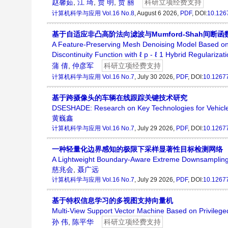
赵馨茹
,
江 琦
,
贾 明
,
贾 丽
科研立项经费支持
计算机科学与应用
Vol.16 No.8
, August 6 2026,
PDF
, DOI:
10.126
基于自适应非凸高阶法向滤波与Mumford-Shah间断函
A Feature-Preserving Mesh Denoising Model Based o
Discontinuity Function with
ℓ
p
-
ℓ
1
Hybrid Regularizat
蒲 倩
,
仲彦军
科研立项经费支持
计算机科学与应用
Vol.16 No.7
, July 30 2026,
PDF
, DOI:
10.1267
基于跨摄像头的车辆在线跟踪关键技术研究
DSESHADE: Research on Key Technologies for Vehicle
黄巍鑫
计算机科学与应用
Vol.16 No.7
, July 29 2026,
PDF
, DOI:
10.1267
一种轻量化边界感知的极限下采样显著性目标检测网络
A Lightweight Boundary-Aware Extreme Downsampling N
慈兆会
,
聂广远
计算机科学与应用
Vol.16 No.7
, July 29 2026,
PDF
, DOI:
10.1267
基于特权信息学习的多视图支持向量机
Multi-View Support Vector Machine Based on Privilege
孙 伟
,
陈平华
科研立项经费支持