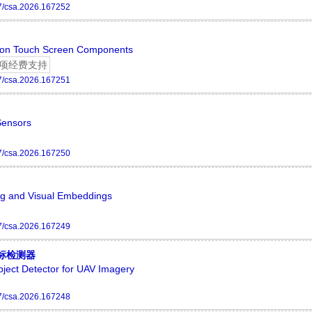
7/csa.2026.167252
s on Touch Screen Components
项经费支持
7/csa.2026.167251
 Sensors
7/csa.2026.167250
ng and Visual Embeddings
7/csa.2026.167249
标检测器
ject Detector for UAV Imagery
7/csa.2026.167248