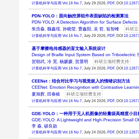
计算机科学与应用
Vol.16 No.7
, July 29 2026,
PDF
, DOI:
10.1267
PDN-YOLO：面向触控屏组件表面缺陷的检测算法
PDN-YOLO: A Detection Algorithm for Surface Defect
朱浩淼
,
魏鑫瑶
,
孙晓莹
,
曹鑫阳
,
吴 哲
,
翁智峰
科研立
计算机科学与应用
Vol.16 No.7
, July 29 2026,
PDF
, DOI:
10.1267
基于摩擦电传感器的盲文输入系统设计
Design of Braille Input System Based on Triboelectric
贺朝武
,
冷 宽
,
杨媛媛
,
贺显明
科研立项经费支持
计算机科学与应用
Vol.16 No.7
, July 24 2026,
PDF
, DOI:
10.1267
CEENet：结合对比学习与视觉嵌入的情绪识别方法
CEENet: Emotion Recognition with Contrastive Learni
夏旭辉
,
田春岐
科研立项经费支持
计算机科学与应用
Vol.16 No.7
, July 24 2026,
PDF
, DOI:
10.1267
GDE-YOLO：一种用于无人机图像的轻量级高精度小目
GDE-YOLO: A Lightweight and High-Precision Small Ob
李 淼
,
硕良勋
计算机科学与应用
Vol.16 No.7
, July 24 2026,
PDF
, DOI:
10.1267