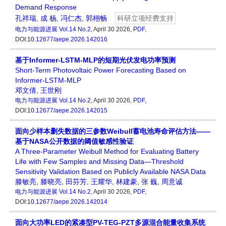
Demand Response
孔祥瑞
,
成 杨
,
冯仁杰
,
郭栩畅
科研立项经费支持
电力与能源进展
Vol.14 No.2
, April 30 2026,
PDF
,
DOI:
10.12677/aepe.2026.142016
基于Informer-LSTM-MLP的短期光伏发电功率预测
Short-Term Photovoltaic Power Forecasting Based on
Informer-LSTM-MLP
邓文倩
,
王世刚
电力与能源进展
Vol.14 No.2
, April 30 2026,
PDF
,
DOI:
10.12677/aepe.2026.142015
面向少样本删失数据的三参数Weibull蓄电池寿命评估方法——
基于NASA公开数据的阈值敏感性验证
A Three-Parameter Weibull Method for Evaluating Battery
Life with Few Samples and Missing Data—Threshold
Sensitivity Validation Based on Publicly Available NASA Data
滕敏亮
,
滕晓亮
,
田芬芳
,
王耀华
,
林建豪
,
张 巍
,
周意诚
电力与能源进展
Vol.14 No.2
, April 30 2026,
PDF
,
DOI:
10.12677/aepe.2026.142014
面向大功率LED的紧凑型PV-TEG-PZT多源混合能量收集系统