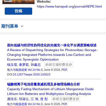
台。
Website:
https://www.hanspub.org/journal/AEPE.html
投稿
期刊菜单
面向低碳与经济性协同优化的光储充一体化平台调度策略综述
A Review of Dispatching Strategies for Photovoltaic-Storage-
Charging Integrated Platforms towards Low-Carbon and
Economic Synergistic Optimization
钱玉儒
,
秦梦茹
,
孙鑫志
科研立项经费支持
电力与能源进展
Vol.14 No.3
, June 9 2026,
PDF
,
DOI:
10.12677/aepe.2026.143023
锰酸锂离子电池容量衰减机理及多物理场耦合分析
Capacity Fading Mechanism of Lithium Manganese Oxide
Lithium-Ion Batteries and Multiphysics Coupling Analysis
龚佳乐
,
邹淑云
,
江 旭
,
曾 彤
科研立项经费支持
电力与能源进展
Vol.14 No.3
, June 9 2026,
PDF
,