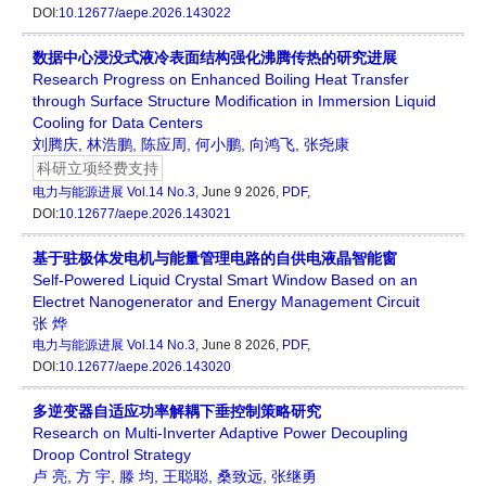
DOI:
10.12677/aepe.2026.143022
数据中心浸没式液冷表面结构强化沸腾传热的研究进展
Research Progress on Enhanced Boiling Heat Transfer
through Surface Structure Modification in Immersion Liquid
Cooling for Data Centers
刘腾庆
,
林浩鹏
,
陈应周
,
何小鹏
,
向鸿飞
,
张尧康
科研立项经费支持
电力与能源进展
Vol.14 No.3
, June 9 2026,
PDF
,
DOI:
10.12677/aepe.2026.143021
基于驻极体发电机与能量管理电路的自供电液晶智能窗
Self-Powered Liquid Crystal Smart Window Based on an
Electret Nanogenerator and Energy Management Circuit
张 烨
电力与能源进展
Vol.14 No.3
, June 8 2026,
PDF
,
DOI:
10.12677/aepe.2026.143020
多逆变器自适应功率解耦下垂控制策略研究
Research on Multi-Inverter Adaptive Power Decoupling
Droop Control Strategy
卢 亮
,
方 宇
,
滕 均
,
王聪聪
,
桑致远
,
张继勇