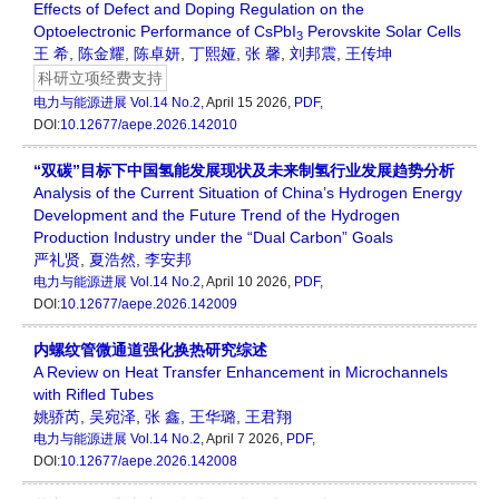
Effects of Defect and Doping Regulation on the
Optoelectronic Performance of CsPbI
Perovskite Solar Cells
3
王 希
,
陈金耀
,
陈卓妍
,
丁熙娅
,
张 馨
,
刘邦震
,
王传坤
科研立项经费支持
电力与能源进展
Vol.14 No.2
, April 15 2026,
PDF
,
DOI:
10.12677/aepe.2026.142010
“双碳”目标下中国氢能发展现状及未来制氢行业发展趋势分析
Analysis of the Current Situation of China’s Hydrogen Energy
Development and the Future Trend of the Hydrogen
Production Industry under the “Dual Carbon” Goals
严礼贤
,
夏浩然
,
李安邦
电力与能源进展
Vol.14 No.2
, April 10 2026,
PDF
,
DOI:
10.12677/aepe.2026.142009
内螺纹管微通道强化换热研究综述
A Review on Heat Transfer Enhancement in Microchannels
with Rifled Tubes
姚骄芮
,
吴宛泽
,
张 鑫
,
王华璐
,
王君翔
电力与能源进展
Vol.14 No.2
, April 7 2026,
PDF
,
DOI:
10.12677/aepe.2026.142008