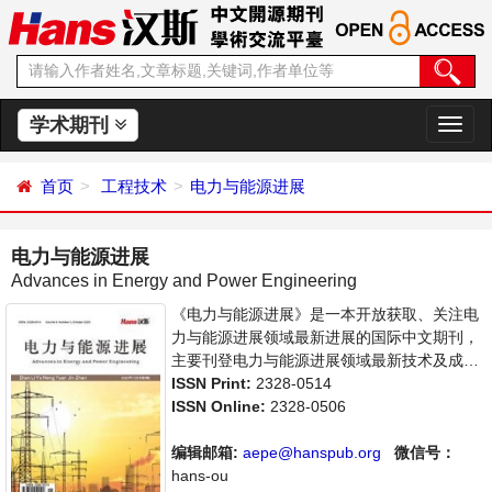
学术期刊
切
换
导
首页
工程技术
电力与能源进展
航
电力与能源进展
Advances in Energy and Power Engineering
《电力与能源进展》是一本开放获取、关注电
力与能源进展领域最新进展的国际中文期刊，
主要刊登电力与能源进展领域最新技术及成果
展示的相关论文。本刊支持思想创新、学术创
ISSN Print:
2328-0514
新，倡导科学，繁荣学术，集学术性、思想性
ISSN Online:
2328-0506
为一体，旨在给世界范围内的科学家、学者、
科研人员提供一个传播、分享和讨论电力与能
编辑邮箱:
aepe@hanspub.org
微信号：
源进展领域内不同方向问题与发展的交流平
hans-ou