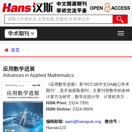
学术期刊
切
换
导
首页
航
应用数学进展
Advances in Applied Mathematics
《应用数学进展》系“RCCSE中文OA核心学术
期刊”，是开放获取期刊，主要刊登数学的各种
计算方法研究，数学在统计学、计算机等方面
应用的学术论文和成果评述。本刊支持思想创
ISSN Print:
2324-7991
新、学术创新，倡导科学，繁荣学术，集学术
ISSN Online:
2324-8009
性、思想性为一体，旨在给世界范围内的科学
家、学者、科研人员提供一个传播、分享和讨
编辑邮箱:
aam@hanspub.org
微信号：
论应用数学领域内不同方向问题与发展的交流
Hanslu123