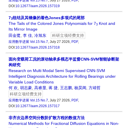
应用数学进展
Vol.15 No.7
, July 27 2026,
PDF
,
DOI:
10.12677/aam.2026.157319
7
纽结及其镜像的着色Jones多项式的尾部
3
The Tails of the Colored Jones Polynomials for 7
Knot and
3
Its Mirror Image
田金鹭
,
李 佳
,
冷旭东
科研立项经费支持
应用数学进展
Vol.15 No.7
, July 27 2026,
PDF
,
DOI:
10.12677/aam.2026.157318
面向变载荷工况的滚动轴承多模态半监督CNN-SVM智能诊断架
构研究
Research on Multi Modal Semi Supervised CNN-SVM
Intelligent Diagnosis Architecture for Rolling Bearings under
Variable Load Conditions
何 欢
,
胡志豪
,
高睿显
,
蒋 捷
,
王志鹏
,
杨昊阊
,
方靖哲
科研立项经费支持
应用数学进展
Vol.15 No.7
, July 27 2026,
PDF
,
DOI:
10.12677/aam.2026.157317
非齐次边界空间分数阶扩散方程的数值方法
Numerical Methods for Fractional Diffusion Equations in Non-