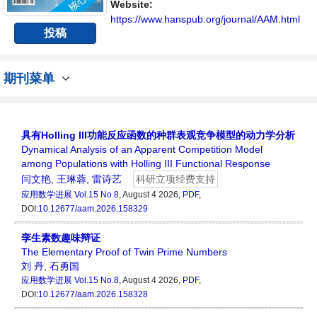
平台。
Website:
https://www.hanspub.org/journal/AAM.html
投稿
期刊菜单
具有Holling III功能反应函数的种群表观竞争模型的动力学分析
Dynamical Analysis of an Apparent Competition Model
among Populations with Holling III Functional Response
闫文艳
,
王琳蓉
,
雷诗艺
科研立项经费支持
应用数学进展
Vol.15 No.8
, August 4 2026,
PDF
,
DOI:
10.12677/aam.2026.158329
孪生素数趣味辩证
The Elementary Proof of Twin Prime Numbers
刘 丹
,
石勇国
应用数学进展
Vol.15 No.8
, August 4 2026,
PDF
,
DOI:
10.12677/aam.2026.158328