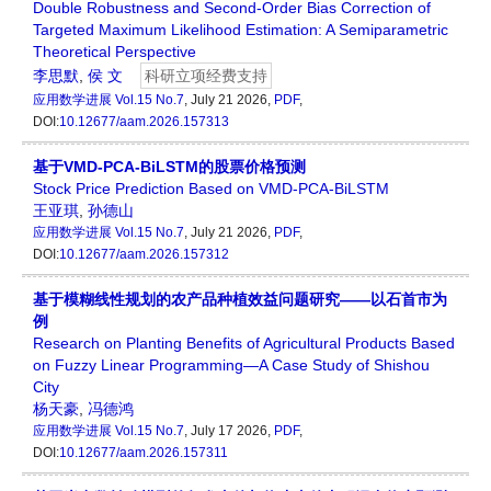
Double Robustness and Second-Order Bias Correction of
Targeted Maximum Likelihood Estimation: A Semiparametric
Theoretical Perspective
李思默
,
侯 文
科研立项经费支持
应用数学进展
Vol.15 No.7
, July 21 2026,
PDF
,
DOI:
10.12677/aam.2026.157313
基于VMD-PCA-BiLSTM的股票价格预测
Stock Price Prediction Based on VMD-PCA-BiLSTM
王亚琪
,
孙德山
应用数学进展
Vol.15 No.7
, July 21 2026,
PDF
,
DOI:
10.12677/aam.2026.157312
基于模糊线性规划的农产品种植效益问题研究——以石首市为
例
Research on Planting Benefits of Agricultural Products Based
on Fuzzy Linear Programming—A Case Study of Shishou
City
杨天豪
,
冯德鸿
应用数学进展
Vol.15 No.7
, July 17 2026,
PDF
,
DOI:
10.12677/aam.2026.157311