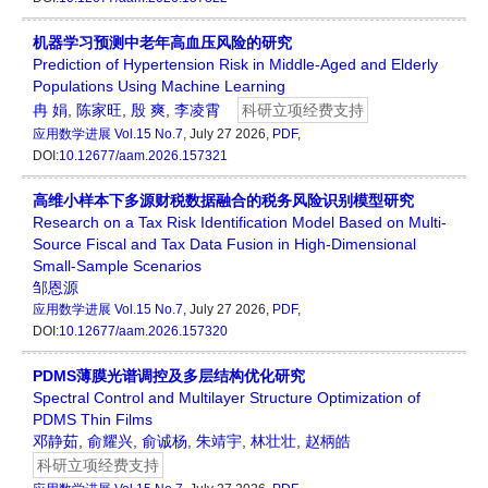
机器学习预测中老年高血压风险的研究
Prediction of Hypertension Risk in Middle-Aged and Elderly
Populations Using Machine Learning
冉 娟
,
陈家旺
,
殷 爽
,
李凌霄
科研立项经费支持
应用数学进展
Vol.15 No.7
, July 27 2026,
PDF
,
DOI:
10.12677/aam.2026.157321
高维小样本下多源财税数据融合的税务风险识别模型研究
Research on a Tax Risk Identification Model Based on Multi-
Source Fiscal and Tax Data Fusion in High-Dimensional
Small-Sample Scenarios
邹恩源
应用数学进展
Vol.15 No.7
, July 27 2026,
PDF
,
DOI:
10.12677/aam.2026.157320
PDMS薄膜光谱调控及多层结构优化研究
Spectral Control and Multilayer Structure Optimization of
PDMS Thin Films
邓静茹
,
俞耀兴
,
俞诚杨
,
朱靖宇
,
林壮壮
,
赵柄皓
科研立项经费支持