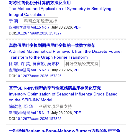
对称性简化积分计算的方法及应用
The Method and Application of Symmetry in Simplifying
Integral Calculation
于 爽
科研立项经费支持
应用数学进展
Vol.15 No.7
, July 30 2026,
PDF
,
DOI:
10.12677/aam.2026.157327
离散傅里叶变换到图傅里叶变换的一致数学框架
A Unified Mathematical Framework from the Discrete Fourier
Transform to the Graph Fourier Transform
徐 容
,
许 英
,
黄寅彰
,
吴果林
科研立项经费支持
应用数学进展
Vol.15 No.7
, July 28 2026,
PDF
,
DOI:
10.12677/aam.2026.157326
基于SEIR-INV模型的季节性流感药品库存优化研究
Inventory Optimization of Seasonal Influenza Drugs Based
on the SEIR-INV Model
陈欣池
,
邓 华
科研立项经费支持
应用数学进展
Vol.15 No.7
, July 28 2026,
PDF
,
DOI:
10.12677/aam.2026.157325
一种求解Benjamin-Bona-Mahony-Burgers方程的改进三角