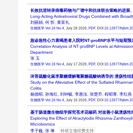
长效抗逆转录病毒药物与广谱中和抗体联合策略的进展
Long-Acting Antiretroviral Drugs Combined with Broadly
刘丽娟
,
何 忻
,
黄富礼
生物医学
Vol.16 No.4
, July 28 2026,
PDF
, DOI:
10.12677/hjbm.2
急诊急性心力衰竭患者入院时NT-proBNP水平与短期
Correlation Analysis of NT-proBNP Levels at Admission
Department
张 玉
生物医学
Vol.16 No.4
, July 17 2026,
PDF
, DOI:
10.12677/hjbm.2
浒苔硫酸化鼠李聚糖缓解葡聚糖硫酸钠诱导的 溃疡性结
Study on the Alleviative Effect of the Sulfated Rhamn
Colitis
杨德昭
,
孙海红
,
刘钟毓
,
李惠汝
,
张楚乔
,
程昭菁
,
李红燕
生物医学
Vol.16 No.4
, July 16 2026,
PDF
, DOI:
10.12677/hjbm.2
基于肠道微生物组学探究苍术花椒药 对改善小鼠溃疡性
Exploring the Effect of Atractylodis Rhizoma-Zanthoxyl
Microbiomics
李子巍
,
张 琳
科研立项经费支持