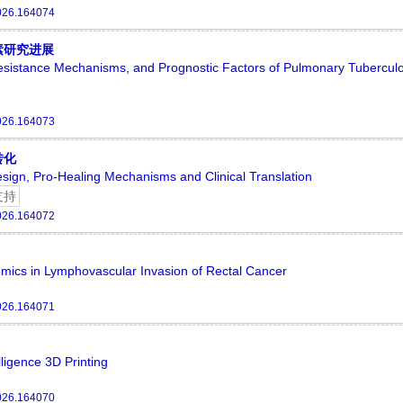
026.164074
素研究进展
Resistance Mechanisms, and Prognostic Factors of Pulmonary Tuberculo
026.164073
转化
esign, Pro-Healing Mechanisms and Clinical Translation
支持
026.164072
mics in Lymphovascular Invasion of Rectal Cancer
026.164071
lligence 3D Printing
026.164070