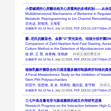
小檗碱调控心房颤动相关心房重构的多维机制——从炎
Multidimensional Mechanisms of Berberine in Regulatin
Metabolic Reprogramming to Ion Channel Remodeling
宗光达
,
郭智杰
,
王海军
生物医学
Vol.16 No.4
, July 14 2026,
PDF
, DOI:
10.12677/hjbm.2
萋–尼氏抗酸染色、金胺“O”荧光染色、结核分枝杆菌D
Comparison of Ziehl-Neelsen Acid-Fast Staining, Aura
Culture Method in the Detection of
Mycobacterium tube
徐 静
,
王 慧
,
徐寒梅
,
张艳娇
科研立项经费支持
生物医学
Vol.16 No.4
, July 13 2026,
PDF
, DOI:
10.12677/hjbm.2
植物乳酸杆菌联合向日葵茎髓多糖抑制肠癌肝转移的粪
A Fecal Metabolomics Study on the Inhibition of Intest
Stem Pith Polysaccharides
田芸竺
,
张思艳
,
吴 欢
,
郑师彤
,
魏欣茹
,
姜守刚
科研立
生物医学
Vol.16 No.4
, July 13 2026,
PDF
, DOI:
10.12677/hjbm.2
三七中高含量皂苷与肠道菌群的相互作用研究进展
Research Progress on the Interaction between High-C