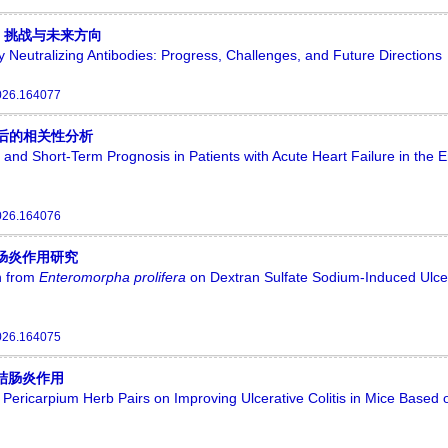
、挑战与未来方向
 Neutralizing Antibodies: Progress, Challenges, and Future Directions
026.164077
预后的相关性分析
 and Short-Term Prognosis in Patients with Acute Heart Failure in the
026.164076
肠炎作用研究
an from
Enteromorpha
prolifera
on Dextran Sulfate Sodium-Induced Ulce
026.164075
结肠炎作用
i Pericarpium Herb Pairs on Improving Ulcerative Colitis in Mice Based 