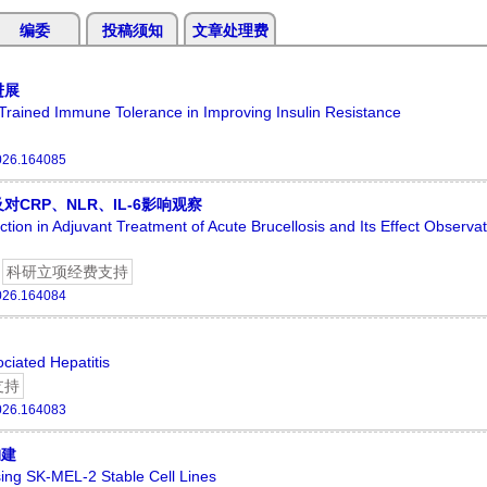
编委
投稿须知
文章处理费
进展
rained Immune Tolerance in Improving Insulin Resistance
026.164085
RP、NLR、IL-6影响观察
tion in Adjuvant Treatment of Acute Brucellosis and Its Effect Observa
科研立项经费支持
026.164084
ciated Hepatitis
支持
026.164083
构建
ng SK-MEL-2 Stable Cell Lines