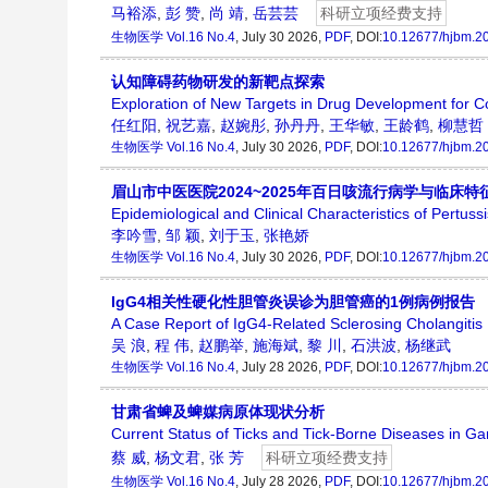
马裕添
,
彭 赞
,
尚 靖
,
岳芸芸
科研立项经费支持
生物医学
Vol.16 No.4
, July 30 2026,
PDF
, DOI:
10.12677/hjbm.2
认知障碍药物研发的新靶点探索
Exploration of New Targets in Drug Development for C
任红阳
,
祝艺嘉
,
赵婉彤
,
孙丹丹
,
王华敏
,
王龄鹤
,
柳慧哲
生物医学
Vol.16 No.4
, July 30 2026,
PDF
, DOI:
10.12677/hjbm.2
眉山市中医医院2024~2025年百日咳流行病学与临床特
Epidemiological and Clinical Characteristics of Pertus
李吟雪
,
邹 颖
,
刘于玉
,
张艳娇
生物医学
Vol.16 No.4
, July 30 2026,
PDF
, DOI:
10.12677/hjbm.2
IgG4相关性硬化性胆管炎误诊为胆管癌的1例病例报告
A Case Report of IgG4-Related Sclerosing Cholangiti
吴 浪
,
程 伟
,
赵鹏举
,
施海斌
,
黎 川
,
石洪波
,
杨继武
生物医学
Vol.16 No.4
, July 28 2026,
PDF
, DOI:
10.12677/hjbm.2
甘肃省蜱及蜱媒病原体现状分析
Current Status of Ticks and Tick-Borne Diseases in G
蔡 威
,
杨文君
,
张 芳
科研立项经费支持
生物医学
Vol.16 No.4
, July 28 2026,
PDF
, DOI:
10.12677/hjbm.2