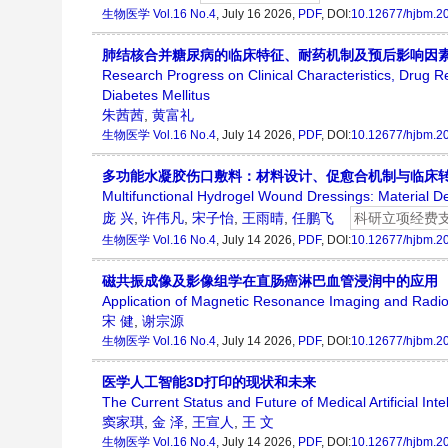
生物医学
Vol.16 No.4
, July 16 2026,
PDF
, DOI:
10.12677/hjbm.2
肺结核合并糖尿病的临床特征、耐药机制及预后影响因
Research Progress on Clinical Characteristics, Drug 
Diabetes Mellitus
朱茜茜
,
黄富礼
生物医学
Vol.16 No.4
, July 14 2026,
PDF
, DOI:
10.12677/hjbm.2
多功能水凝胶伤口敷料：材料设计、促愈合机制与临床
Multifunctional Hydrogel Wound Dressings: Material D
庞 兴
,
许伟凡
,
宋子怡
,
王雨晴
,
任鹏飞
科研立项经费
生物医学
Vol.16 No.4
, July 14 2026,
PDF
, DOI:
10.12677/hjbm.2
磁共振成像及影像组学在直肠癌淋巴血管浸润中的应用
Application of Magnetic Resonance Imaging and Radio
宋 健
,
谢宗源
生物医学
Vol.16 No.4
, July 14 2026,
PDF
, DOI:
10.12677/hjbm.2
医学人工智能3D打印的现状和未来
The Current Status and Future of Medical Artificial Inte
窦家琪
,
金 泽
,
王宣人
,
王 文
生物医学
Vol.16 No.4
, July 14 2026,
PDF
, DOI:
10.12677/hjbm.2