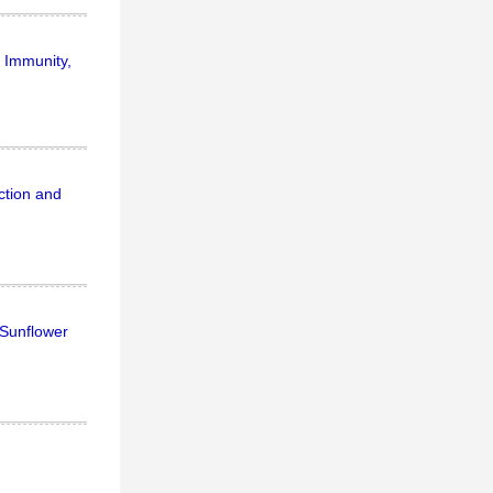
 Immunity,
tion and
Sunflower