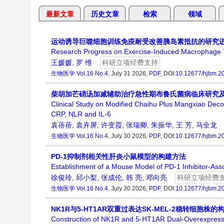
最新文章
历史文章
检索
领域
运动诱导巨噬细胞训练免疫耐受改善胰岛素抵抗的研究
Research Progress on Exercise-Induced Macrophage T
王媛媛
,
罗 维
科研立项经费支持
生物医学
Vol.16 No.4
, July 31 2026,
PDF
, DOI:
10.12677/hjbm.2
柴胡加芒硝汤加减辅助治疗急性期布鲁氏菌病临床研究及对C
Clinical Study on Modified Chaihu Plus Mangxiao Decoc
CRP, NLR and IL-6
袁蓓蓓
,
袁卉屏
,
许变霞
,
张瑞卿
,
朱振华
,
王 芳
,
马全龙
生物医学
Vol.16 No.4
, July 30 2026,
PDF
, DOI:
10.12677/hjbm.2
PD-1抑制剂相关性肝炎小鼠模型的构建方法
Establishment of a Mouse Model of PD-1 Inhibitor-Asso
徐俊玲
,
邱小梨
,
张成伦
,
韩 亮
,
邓向亮
科研立项经费
生物医学
Vol.16 No.4
, July 30 2026,
PDF
, DOI:
10.12677/hjbm.2
NK1R与5-HT1AR双重过表达SK-MEL-2稳转细胞株的
Construction of NK1R and 5-HT1AR Dual-Overexpressi