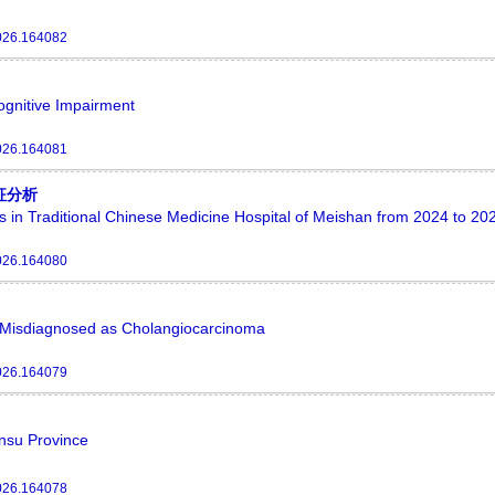
026.164082
ognitive Impairment
026.164081
征分析
sis in Traditional Chinese Medicine Hospital of Meishan from 2024 to 20
026.164080
s Misdiagnosed as Cholangiocarcinoma
026.164079
ansu Province
026.164078