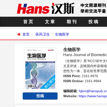
首 页
文 章
期 刊
投 稿
首页
医药卫生
生物医学
生物医学
Hans Journal of Biomedic
《生物医学》系“RCCSE
文及评述，反映国内外该领域
想性为一体，旨在给世界范围
与发展的交流平台。
ISSN Print:
2161-8976
ISSN Online:
2161-8984
编辑邮箱:
hjbm@hanspub.or
投稿
Website:
https://www.hansp