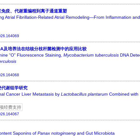
症免疫、代谢重编程到离子通道重塑
g Atrial Fibrillation-Related Atrial Remodeling—From Inflammation and
026.164069
NA及培养法在结核分枝杆菌检测中的应用比较
mine “O” Fluorescence Staining,
Mycobacterium tuberculosis
DNA Detec
rculosis
026.164068
便代谢组学研究
inal Cancer Liver Metastasis by
L
actobacillus plantarum
Combined with 
项经费支持
026.164067
ontent Saponins of
Panax notoginseng
and Gut Microbiota