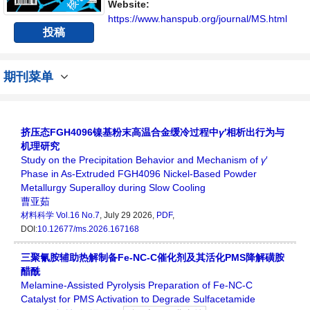
Website:
https://www.hanspub.org/journal/MS.html
投稿
期刊菜单
挤压态FGH4096镍基粉末高温合金缓冷过程中
γ
′相析出行为与
机理研究
Study on the Precipitation Behavior and Mechanism of
γ
′
Phase in As‑Extruded FGH4096 Nickel‑Based Powder
Metallurgy Superalloy during Slow Cooling
曹亚茹
材料科学
Vol.16 No.7
, July 29 2026,
PDF
,
DOI:
10.12677/ms.2026.167168
三聚氰胺辅助热解制备Fe-NC-C催化剂及其活化PMS降解磺胺
醋酰
Melamine-Assisted Pyrolysis Preparation of Fe-NC-C
Catalyst for PMS Activation to Degrade Sulfacetamide