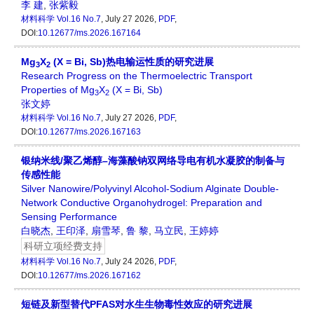
李 建
,
张紫毅
材料科学
Vol.16 No.7
, July 27 2026,
PDF
,
DOI:
10.12677/ms.2026.167164
Mg
X
(X = Bi, Sb)热电输运性质的研究进展
3
2
Research Progress on the Thermoelectric Transport
Properties of Mg
X
(X = Bi, Sb)
3
2
张文婷
材料科学
Vol.16 No.7
, July 27 2026,
PDF
,
DOI:
10.12677/ms.2026.167163
银纳米线/聚乙烯醇–海藻酸钠双网络导电有机水凝胶的制备与
传感性能
Silver Nanowire/Polyvinyl Alcohol-Sodium Alginate Double-
Network Conductive Organohydrogel: Preparation and
Sensing Performance
白晓杰
,
王印泽
,
扇雪琴
,
鲁 黎
,
马立民
,
王婷婷
科研立项经费支持
材料科学
Vol.16 No.7
, July 24 2026,
PDF
,
DOI:
10.12677/ms.2026.167162
短链及新型替代PFAS对水生生物毒性效应的研究进展