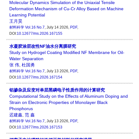
Molecular Dynamics Simulation of the Uniaxial Tensile
Deformation Mechanism of Cu-Cr Alloy Based on Machine
Learning Potential
王月昊
材料科学
Vol.16 No.7
, July 14 2026,
PDF
,
DOI:
10.12677/ms.2026.167155
水凝胶涂层改性NF油水分离膜研究
Study on Hydrogel Coating Modified NF Membrane for Oil-
Water Separation
张 伟
,
杜国勇
材料科学
Vol.16 No.7
, July 13 2026,
PDF
,
DOI:
10.12677/ms.2026.167154
铝掺杂及应变对单层黑磷电子性质作用的计算研究
Computational Study on the Effects of Aluminum Doping and
Strain on Electronic Properties of Monolayer Black
Phosphorus
迟建鑫
,
范 鑫
材料科学
Vol.16 No.7
, July 13 2026,
PDF
,
DOI:
10.12677/ms.2026.167153