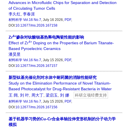
Advances in Microfluidic Chips for Separation and Detection
of Circulating Tumor Cells
李久红
,
李春涯
材料科学
Vol.16 No.7
, July 16 2026,
PDF
,
DOI:
10.12677/ms.2026.167158
4+
Zr
掺杂对钛酸钡基热释电陶瓷性能的影响
4+
Effect of Zr
Doping on the Properties of Barium Titanate-
Based Pyroelectric Ceramics
潘昊昱
材料科学
Vol.16 No.7
, July 15 2026,
PDF
,
DOI:
10.12677/ms.2026.167157
新型钛基光催化剂对水体中耐药菌的消除性能研究
Study on the Elimination Performance of Novel Titanium-
Based Photocatalyst for Drug-Resistant Bacteria in Water
王 阔
,
刘 叶
,
周大丁
,
梁启玉
,
刘 娜
科研立项经费支持
材料科学
Vol.16 No.7
, July 15 2026,
PDF
,
DOI:
10.12677/ms.2026.167156
基于机器学习势的Cu-Cr合金单轴拉伸变形机制的分子动力学
模拟