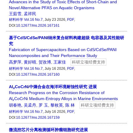
Advances in the Study of Toxic Effects of Short-Chain and
Novel Alternative PFAS on Aquatic Organisms
王茹雪
,
孟祥民
材料科学
Vol.16 No.7
, July 23 2026,
PDF
,
DOI:
10.12677/ms.2026.167161
基于CdS/CdSe/PANI纳米复合材料构建超级 电容器及其性能研
究
Fabrication of Supercapacitors Based on CdS/CdSe/PANI
Nanocomposites and Their Performance Study
高梦萍
,
黄好晴
,
贺孜博
,
王家佳
科研立项经费支持
材料科学
Vol.16 No.7
, July 16 2026,
PDF
,
DOI:
10.12677/ms.2026.167160
Al
CoCrNi中熵合金在海洋环境耐蚀性研究 进展
x
Research Progress on the Corrosion Resistance of
Al
CoCrNi Medium-Entropy Alloys in Marine Environments
x
胡春艳
,
吴孟丹
,
罗 玉
,
黎枚英
,
陈 林
科研立项经费支持
材料科学
Vol.16 No.7
, July 16 2026,
PDF
,
DOI:
10.12677/ms.2026.167159
微流控芯片分离检测循环肿瘤细胞研究进展