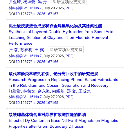
尹亚琦
,
杨坤懿
,
冯 丹
科研立项经费支持
材料科学
Vol.16 No.7
, July 29 2026,
PDF
,
DOI:
10.12677/ms.2026.167167
黏土酸浸废液合成层状双金属氢氧化物及其除氟性能
Synthesis of Layered Double Hydroxides from Spent Acid-
Leaching Solution of Clay and Their Fluoride Removal
Performance
张 森
,
苏春梅
,
王 奖
科研立项经费支持
材料科学
Vol.16 No.7
, July 27 2026,
PDF
,
DOI:
10.12677/ms.2026.167166
取代苯酚类萃取剂在铷、铯分离回收中的研究进展
Research Progress on Replacing Phenol-Based Extractants
in the Rubidium and Cesium Separation and Recovery
张甜甜
,
林荣文
,
余东海
,
向绍基
,
郑 文
,
王成龙
材料科学
Vol.16 No.7
, July 27 2026,
PDF
,
DOI:
10.12677/ms.2026.167165
钕铁硼基体镝含量对晶界扩散磁性能的影响
Effect of Dy Content in Base Nd-Fe-B Magnets on Magnetic
Properties after Grain Boundary Diffusion