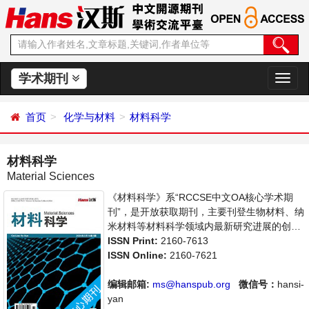
学术期刊
切
换
导
首页
化学与材料
材料科学
航
材料科学
Material Sciences
《材料科学》系“RCCSE中文OA核心学术期
刊”，是开放获取期刊，主要刊登生物材料、纳
米材料等材料科学领域内最新研究进展的创造
性论文和评论性文章。本刊支持思想创新、学
ISSN Print:
2160-7613
术创新，倡导科学，繁荣学术，集学术性、思
ISSN Online:
2160-7621
想性为一体，旨在给世界范围内的科学家、学
者、科研人员提供一个传播、分享和讨论材料
编辑邮箱:
ms@hanspub.org
微信号：
hansi-
科学领域内不同方向问题与发展的交流平台。
yan