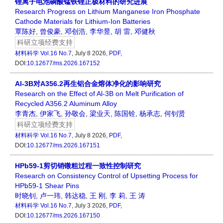
锂离子电池磷酸锰铁锂正极材料的研究进展
Research Progress on Lithium Manganese Iron Phosphate
Cathode Materials for Lithium-Ion Batteries
覃陈好
,
曾俊豪
,
邓创浩
,
李华昱
,
胡 雷
,
邓健秋
科研立项经费支持
材料科学
Vol.16 No.7
, July 8 2026,
PDF
,
DOI:
10.12677/ms.2026.167152
Al-3B对A356.2再生铝合金熔体净化的影响研究
Research on the Effect of Al-3B on Melt Purification of
Recycled A356.2 Aluminum Alloy
李青杰
,
伊家飞
,
孙敬会
,
梁业天
,
陈国铨
,
杨承志
,
何钊贤
科研立项经费支持
材料科学
Vol.16 No.7
, July 8 2026,
PDF
,
DOI:
10.12677/ms.2026.167151
HPb59-1剪切销镦粗过程一致性控制研究
Research on Consistency Control of Upsetting Process for
HPb59-1 Shear Pins
时晓钊
,
卢一玮
,
韩达稳
,
王 刚
,
李 莉
,
王 涛
材料科学
Vol.16 No.7
, July 3 2026,
PDF
,
DOI:
10.12677/ms.2026.167150