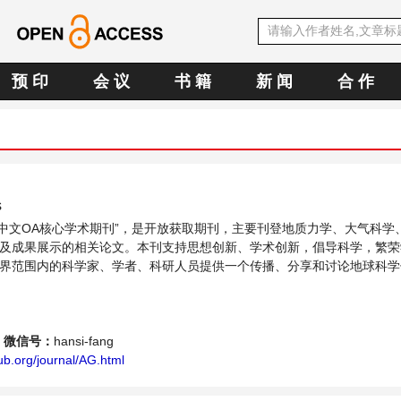
预 印
会 议
书 籍
新 闻
合 作
s
SE中文OA核心学术期刊”，是开放获取期刊，主要刊登地质力学、大气科学
及成果展示的相关论文。本刊支持思想创新、学术创新，倡导科学，繁荣
界范围内的科学家、学者、科研人员提供一个传播、分享和讨论地球科学
微信号：
hansi-fang
b.org/journal/AG.html