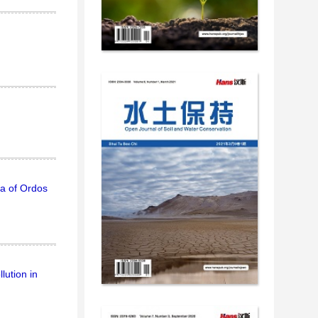
ea of Ordos
lution in