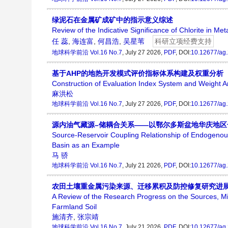
绿泥石在金属矿成矿中的指示意义综述
Review of the Indicative Significance of Chlorite in Meta
任 蕊
,
海连富
,
何昌浩
,
吴星苇
科研立项经费支持
地球科学前沿
Vol.16 No.7
, July 27 2026,
PDF
, DOI:
10.12677/ag
基于AHP的地热开发模式评价指标体系构建及权重分析
Construction of Evaluation Index System and Weight
麻洪松
地球科学前沿
Vol.16 No.7
, July 27 2026,
PDF
, DOI:
10.12677/ag
源内油气藏源–储耦合关系——以鄂尔多斯盆地华庆地区
Source-Reservoir Coupling Relationship of Endogenou
Basin as an Example
马 骄
地球科学前沿
Vol.16 No.7
, July 21 2026,
PDF
, DOI:
10.12677/ag
农田土壤重金属污染来源、迁移累积及防控修复研究进
A Review of the Research Progress on the Sources, Mig
Farmland Soil
施清齐
,
张宗靖
地球科学前沿
Vol.16 No.7
, July 21 2026,
PDF
, DOI:
10.12677/ag