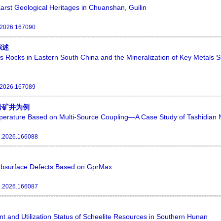
Karst Geological Heritages in Chuanshan, Guilin
.2026.167090
综述
s Rocks in Eastern South China and the Mineralization of Key Metals 
.2026.167089
号矿井为例
erature Based on Multi-Source Coupling—A Case Study of Tashidian 
g.2026.166088
ubsurface Defects Based on GprMax
g.2026.166087
nt and Utilization Status of Scheelite Resources in Southern Hunan