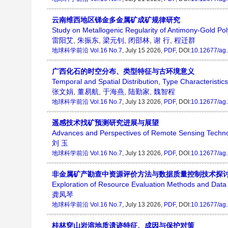
云南维西地区锑金多金属矿成矿规律研究
Study on Metallogenic Regularity of Antimony-Gold Pol
雷阳艾
,
朱振东
,
梁元钊
,
闭邵林
,
谢 行
,
程迁群
地球科学前沿
Vol.16 No.7
, July 15 2026,
PDF
, DOI:
10.12677/ag
广西化石的时空分布、类型特征与古环境意义
Temporal and Spatial Distribution, Type Characteristic
张文娟
,
董易航
,
于海燕
,
陆勤家
,
魏智程
地球科学前沿
Vol.16 No.7
, July 13 2026,
PDF
, DOI:
10.12677/ag
遥感技术找矿预测研究进展与展望
Advances and Perspectives of Remote Sensing Technol
刘 玉
地球科学前沿
Vol.16 No.7
, July 13 2026,
PDF
, DOI:
10.12677/ag
非金属矿产勘查中资源评价方法与数据质量控制技术探
Exploration of Resource Evaluation Methods and Data Q
龚凤琴
地球科学前沿
Vol.16 No.7
, July 13 2026,
PDF
, DOI:
10.12677/ag
桂林穿山岩溶地质遗迹特征、成因与保护对策