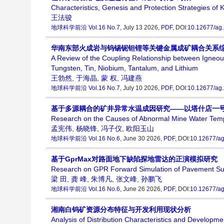
Characteristics, Genesis and Protection Strategies of 
王法骏
地球科学前沿
Vol.16 No.7
, July 13 2026,
PDF
, DOI:
10.12677/ag
华南东部火成岩与钨锡铌钽锂等关键金属成矿耦合关系
A Review of the Coupling Relationship between Igneou
Tungsten, Tin, Niobium, Tantalum, and Lithium
王勃然
,
于海晶
,
蒙 权
,
冯建燕
地球科学前沿
Vol.16 No.7
, July 10 2026,
PDF
, DOI:
10.12677/ag
基于多源耦合的矿井异常水温成因研究——以塔什店一
Research on the Causes of Abnormal Mine Water Temp
孟宪伟
,
杨晓锋
,
冯子仪
,
欧阳玉山
地球科学前沿
Vol.16 No.6
, June 30 2026,
PDF
, DOI:
10.12677/a
基于GprMax对路面地下缺陷探地雷达的正演模拟研究
Research on GPR Forward Simulation of Pavement S
梁 田
,
龚 峰
,
朱博凡
,
张文峰
,
孙鹏飞
地球科学前沿
Vol.16 No.6
, June 26 2026,
PDF
, DOI:
10.12677/a
湘南白钨矿资源分布特征与开发利用现状分析
Analysis of Distribution Characteristics and Developme