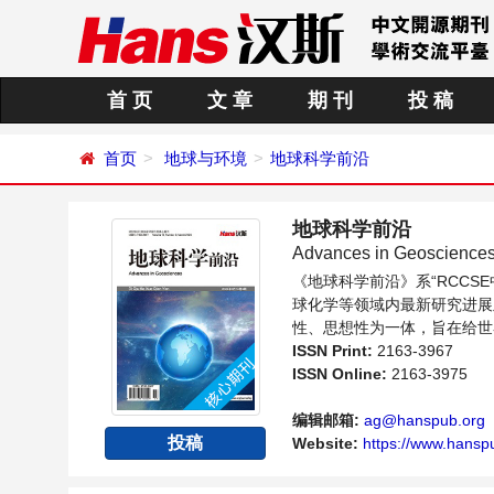
首 页
文 章
期 刊
投 稿
首页
地球与环境
地球科学前沿
地球科学前沿
Advances in Geoscience
《地球科学前沿》系“RCC
球化学等领域内最新研究进展
性、思想性为一体，旨在给世
向问题与发展的交流平台。
ISSN Print:
2163-3967
ISSN Online:
2163-3975
编辑邮箱:
ag@hanspub.org
投稿
Website:
https://www.hanspu