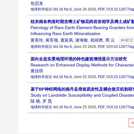
包启龙
地球科学前沿
Vol.16 No.6
, June 26 2026,
PDF
, DOI:
10.12677/a
桂东南各构造时期含稀土矿物花岗岩岩相学及稀土成矿
Petrology of Rare Earth Element-Bearing Granites from
Influencing Rare Earth Mineralization
黄美玲
,
蒋军领
,
黄延凤
,
谢海银
,
祝靖骅
,
周 云
科研立
地球科学前沿
Vol.16 No.6
, June 25 2026,
PDF
, DOI:
10.12677/a
面向全息实景地理环境的特色建筑增强显示方法研究
Research on Enhanced Display Methods for Characteri
黄佳琪
地球科学前沿
Vol.16 No.6
, June 25 2026,
PDF
, DOI:
10.12677/a
基于BP神经网络的南丹县滑坡易发性及耦合致灾机制研
Study on Landslide Susceptibility and Coupled Disa
陆 晓
,
罗 恳
地球科学前沿
Vol.16 No.6
, June 25 2026,
PDF
, DOI:
10.12677/a