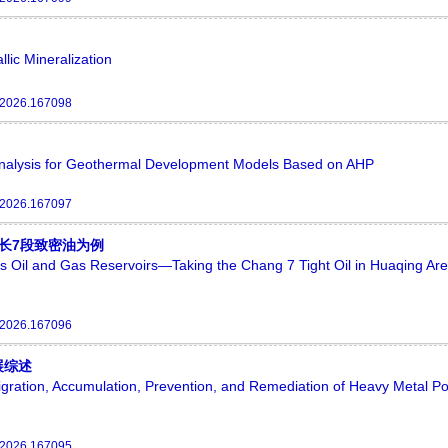
llic Mineralization
.2026.167098
 Analysis for Geothermal Development Models Based on AHP
.2026.167097
长7段致密油为例
s Oil and Gas Reservoirs—Taking the Chang 7 Tight Oil in Huaqing Ar
.2026.167096
展综述
ration, Accumulation, Prevention, and Remediation of Heavy Metal Pol
.2026.167095