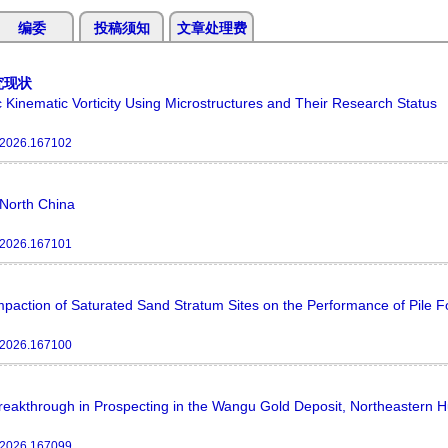
编委
投稿须知
文章处理费
究现状
c Kinematic Vorticity Using Microstructures and Their Research Status
.2026.167102
 North China
.2026.167101
mpaction of Saturated Sand Stratum Sites on the Performance of Pile 
.2026.167100
reakthrough in Prospecting in the Wangu Gold Deposit, Northeastern 
.2026.167099