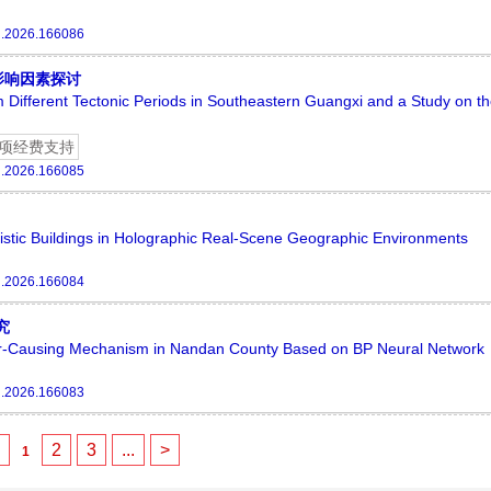
g.2026.166086
影响因素探讨
 Different Tectonic Periods in Southeastern Guangxi and a Study on t
项经费支持
g.2026.166085
stic Buildings in Holographic Real-Scene Geographic Environments
g.2026.166084
究
ster-Causing Mechanism in Nandan County Based on BP Neural Network
g.2026.166083
<
2
3
...
>
1