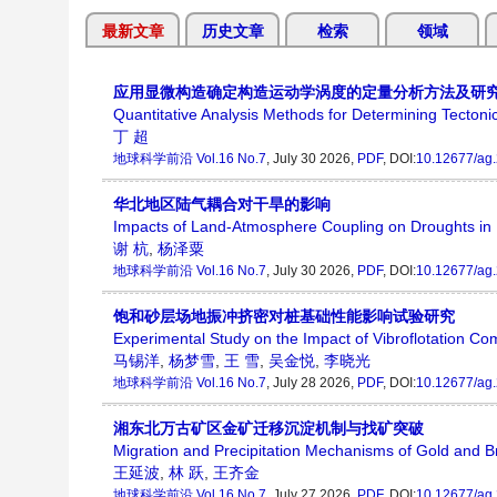
最新文章
历史文章
检索
领域
应用显微构造确定构造运动学涡度的定量分析方法及研
Quantitative Analysis Methods for Determining Tectoni
丁 超
地球科学前沿
Vol.16 No.7
, July 30 2026,
PDF
, DOI:
10.12677/ag
华北地区陆气耦合对干旱的影响
Impacts of Land-Atmosphere Coupling on Droughts in
谢 杭
,
杨泽粟
地球科学前沿
Vol.16 No.7
, July 30 2026,
PDF
, DOI:
10.12677/ag
饱和砂层场地振冲挤密对桩基础性能影响试验研究
Experimental Study on the Impact of Vibroflotation Co
马锡洋
,
杨梦雪
,
王 雪
,
吴金悦
,
李晓光
地球科学前沿
Vol.16 No.7
, July 28 2026,
PDF
, DOI:
10.12677/ag
湘东北万古矿区金矿迁移沉淀机制与找矿突破
Migration and Precipitation Mechanisms of Gold and B
王延波
,
林 跃
,
王齐金
地球科学前沿
Vol.16 No.7
, July 27 2026,
PDF
, DOI:
10.12677/ag