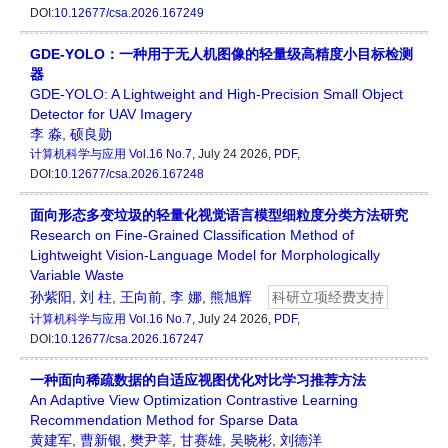
DOI:
10.12677/csa.2026.167249
GDE-YOLO：一种用于无人机图像的轻量级高精度小目标检测
器
GDE-YOLO: A Lightweight and High-Precision Small Object
Detector for UAV Imagery
李 淼
,
硕良勋
计算机科学与应用
Vol.16 No.7
, July 24 2026,
PDF
,
DOI:
10.12677/csa.2026.167248
面向形态多变垃圾的轻量化视觉语言模型细粒度分类方法研究
Research on Fine-Grained Classification Method of
Lightweight Vision-Language Model for Morphologically
Variable Waste
孙紫阳
,
刘 柱
,
王向前
,
李 娜
,
熊旭辉
科研立项经费支持
计算机科学与应用
Vol.16 No.7
, July 24 2026,
PDF
,
DOI:
10.12677/csa.2026.167247
一种面向稀疏数据的自适应视图优化对比学习推荐方法
An Adaptive View Optimization Contrastive Learning
Recommendation Method for Sparse Data
黄建军
,
曹新银
,
樊尹莘
,
甘赛雄
,
吴晓彬
,
刘德洋