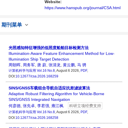
展的交流平台。
Website:
https://www.hanspub.org/journal/CSA.html
期刊菜单
光照感知特征增强的低照度船舶目标检测方法
Illumination-Aware Feature Enhancement Method for Low-
Illumination Ship Target Detection
周朝晖
,
周务军
,
唐 蔚
,
张清龙
,
黄云鹏
,
马 骋
计算机科学与应用
Vol.16 No.8
, August 6 2026,
PDF
,
DOI:
10.12677/csa.2026.168259
SINS/GNSS车载组合导航自适应抗差滤波算法
Adaptive Robust Filtering Algorithm for Vehicle-Borne
SINS/GNSS Integrated Navigation
何彦德
,
张先卓
,
李君强
,
雍江枫
科研立项经费支持
计算机科学与应用
Vol.16 No.8
, August 6 2026,
PDF
,
DOI:
10.12677/csa.2026.168258