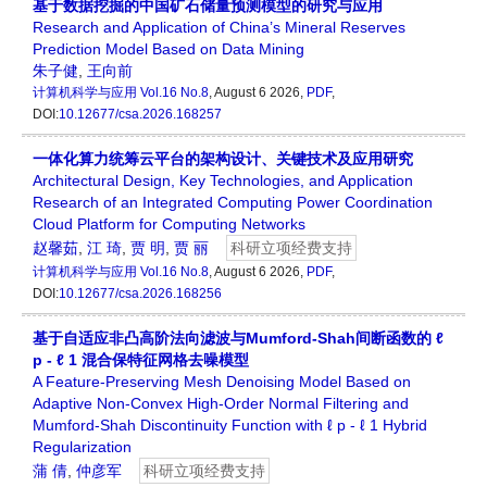
基于数据挖掘的中国矿石储量预测模型的研究与应用
Research and Application of China’s Mineral Reserves
Prediction Model Based on Data Mining
朱子健
,
王向前
计算机科学与应用
Vol.16 No.8
, August 6 2026,
PDF
,
DOI:
10.12677/csa.2026.168257
一体化算力统筹云平台的架构设计、关键技术及应用研究
Architectural Design, Key Technologies, and Application
Research of an Integrated Computing Power Coordination
Cloud Platform for Computing Networks
赵馨茹
,
江 琦
,
贾 明
,
贾 丽
科研立项经费支持
计算机科学与应用
Vol.16 No.8
, August 6 2026,
PDF
,
DOI:
10.12677/csa.2026.168256
基于自适应非凸高阶法向滤波与Mumford-Shah间断函数的
ℓ
p
-
ℓ
1
混合保特征网格去噪模型
A Feature-Preserving Mesh Denoising Model Based on
Adaptive Non-Convex High-Order Normal Filtering and
Mumford-Shah Discontinuity Function with
ℓ
p
-
ℓ
1
Hybrid
Regularization
蒲 倩
,
仲彦军
科研立项经费支持