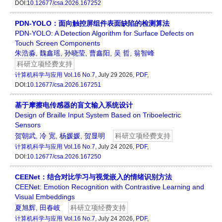
DOI:
10.12677/csa.2026.167252
PDN-YOLO：面向触控屏组件表面缺陷的检测算法
PDN-YOLO: A Detection Algorithm for Surface Defects on
Touch Screen Components
朱浩淼
,
魏鑫瑶
,
孙晓莹
,
曹鑫阳
,
吴 哲
,
翁智峰
科研立项经费支持
计算机科学与应用
Vol.16 No.7
, July 29 2026,
PDF
,
DOI:
10.12677/csa.2026.167251
基于摩擦电传感器的盲文输入系统设计
Design of Braille Input System Based on Triboelectric
Sensors
贺朝武
,
冷 宽
,
杨媛媛
,
贺显明
科研立项经费支持
计算机科学与应用
Vol.16 No.7
, July 24 2026,
PDF
,
DOI:
10.12677/csa.2026.167250
CEENet：结合对比学习与视觉嵌入的情绪识别方法
CEENet: Emotion Recognition with Contrastive Learning and
Visual Embeddings
夏旭辉
,
田春岐
科研立项经费支持
计算机科学与应用
Vol.16 No.7
, July 24 2026,
PDF
,