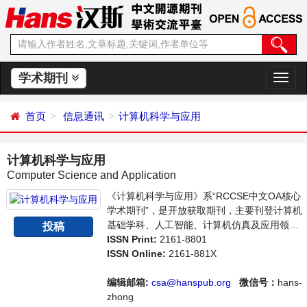
学术期刊
切
换
导
首页
信息通讯
计算机科学与应用
航
计算机科学与应用
Computer Science and Application
《计算机科学与应用》系“RCCSE中文OA核心
学术期刊”，是开放获取期刊，主要刊登计算机
基础学科、人工智能、计算机仿真及应用领域
投稿
内最新技术及成果展示的相关论文。本刊支持
ISSN Print:
2161-8801
思想创新、学术创新，倡导科学，繁荣学术，
ISSN Online:
2161-881X
集学术性、思想性为一体，旨在给世界范围内
的科学家、学者、科研人员提供一个传播、分
编辑邮箱:
csa@hanspub.org
微信号：
hans-
享和讨论计算机科学领域内不同方向问题与发
zhong