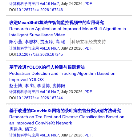
计算机科学与应用
Vol.16 No.7
, July 24 2026,
PDF
,
DOI:
10.12677/csa.2026.167246
改进MeanShift算法在智能监控视频中的应用研究
Research on Application of Improved MeanShift Algorithm in
Intelligent Surveillance Video
阳小燕
,
李忠林
,
贾玉婷
,
高 瑞
科研立项经费支持
计算机科学与应用
Vol.16 No.7
, July 23 2026,
PDF
,
DOI:
10.12677/csa.2026.167245
基于改进YOLOX的行人检测与跟踪算法
Pedestrian Detection and Tracking Algorithm Based on
Improved YOLOX
赵士博
,
李 鹤
,
李世博
,
庞博阳
计算机科学与应用
Vol.16 No.7
, July 23 2026,
PDF
,
DOI:
10.12677/csa.2026.167244
基于改进的ConvNeXt网络的茶叶病虫害分类识别方法研究
Research on Tea Pest and Disease Classification Based on
an Improved ConvNeXt Network
房建兵
,
储玉文
计算机科学与应用
Vol.16 No.7
, July 17 2026,
PDF
,