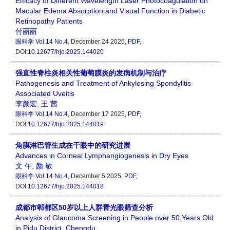
Efficacy of Different Wavelength Laser Photocoagulation on
Macular Edema Absorption and Visual Function in Diabetic
Retinopathy Patients
付丽丽
眼科学
Vol.14 No.4
, December 24 2025,
PDF
,
DOI:
10.12677/hjo.2025.144020
强直性脊柱炎相关性葡萄膜炎的发病机制与治疗
Pathogenesis and Treatment of Ankylosing Spondylitis-
Associated Uveitis
李颜宏
,
王 茜
眼科学
Vol.14 No.4
, December 17 2025,
PDF
,
DOI:
10.12677/hjo.2025.144019
角膜淋巴管生成在干眼中的研究进展
Advances in Corneal Lymphangiogenesis in Dry Eyes
文 午
,
颜 敏
眼科学
Vol.14 No.4
, December 5 2025,
PDF
,
DOI:
10.12677/hjo.2025.144018
成都市郫都区50岁以上人群青光眼筛查分析
Analysis of Glaucoma Screening in People over 50 Years Old
in Pidu District, Chengdu