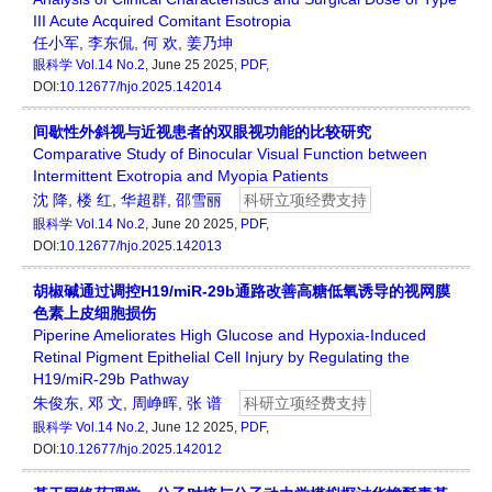
III Acute Acquired Comitant Esotropia
任小军
,
李东侃
,
何 欢
,
姜乃坤
眼科学
Vol.14 No.2
, June 25 2025,
PDF
,
DOI:
10.12677/hjo.2025.142014
间歇性外斜视与近视患者的双眼视功能的比较研究
Comparative Study of Binocular Visual Function between
Intermittent Exotropia and Myopia Patients
沈 降
,
楼 红
,
华超群
,
邵雪丽
科研立项经费支持
眼科学
Vol.14 No.2
, June 20 2025,
PDF
,
DOI:
10.12677/hjo.2025.142013
胡椒碱通过调控H19/miR-29b通路改善高糖低氧诱导的视网膜
色素上皮细胞损伤
Piperine Ameliorates High Glucose and Hypoxia-Induced
Retinal Pigment Epithelial Cell Injury by Regulating the
H19/miR-29b Pathway
朱俊东
,
邓 文
,
周峥晖
,
张 谱
科研立项经费支持
眼科学
Vol.14 No.2
, June 12 2025,
PDF
,
DOI:
10.12677/hjo.2025.142012