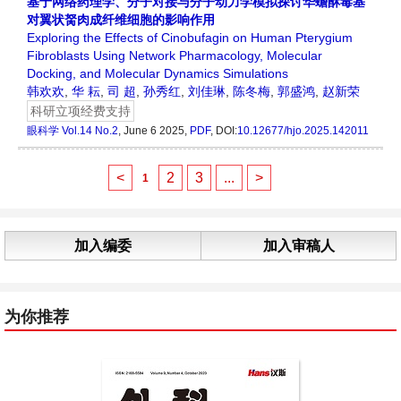
基于网络药理学、分子对接与分子动力学模拟探讨华蟾酥毒基
对翼状胬肉成纤维细胞的影响作用
Exploring the Effects of Cinobufagin on Human Pterygium
Fibroblasts Using Network Pharmacology, Molecular
Docking, and Molecular Dynamics Simulations
韩欢欢
,
华 耘
,
司 超
,
孙秀红
,
刘佳琳
,
陈冬梅
,
郭盛鸿
,
赵新荣
科研立项经费支持
眼科学
Vol.14 No.2
, June 6 2025,
PDF
, DOI:
10.12677/hjo.2025.142011
<
2
3
...
>
1
加入编委
加入审稿人
为你推荐