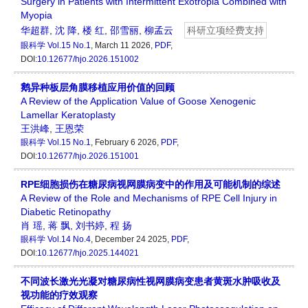
Surgery in Patients with Intermittent Exotropia Combined with
Myopia
华超群
,
沈 降
,
楼 红
,
邵雪丽
,
柳孟云
科研立项经费支持
眼科学
Vol.15 No.1
, March 11 2026,
PDF
,
DOI:
10.12677/hjo.2026.151002
鹅异种板层角膜移植应用价值的回顾
A Review of the Application Value of Goose Xenogenic
Lamellar Keratoplasty
王洪峰
,
王恩荣
眼科学
Vol.15 No.1
, February 6 2026,
PDF
,
DOI:
10.12677/hjo.2026.151001
RPE细胞损伤在糖尿病视网膜病变中的作用及可能机制的综述
A Review of the Role and Mechanisms of RPE Cell Injury in
Diabetic Retinopathy
肖 瑶
,
蒋 飘
,
刘书婷
,
程 扬
眼科学
Vol.14 No.4
, December 24 2025,
PDF
,
DOI:
10.12677/hjo.2025.144021
不同波长激光光凝对糖尿病性视网膜病变患者黄斑水肿吸收及
视功能的疗效观察