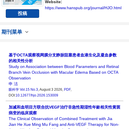
不同方向问题与发展的交流平台。
Website:
https://www.hanspub.org/journal/HJO.html
投稿
期刊菜单
基于OCTA观察视网膜分支静脉阻塞患者血液生化及凝血参数
的相关性分析
Study on Association between Blood Parameters and Retinal
Branch Vein Occlusion with Macular Edema Based on OCTA
Observation
申 洁
眼科学
Vol.15 No.3
, August 3 2026,
PDF
,
DOI:
10.12677/hjo.2026.153009
加减和血明目方联合抗VEGF治疗非急性期湿性年龄相关性黄斑
病变的临床观察
The Clinical Observation of Combined Treatment with Jia
Jian He Xue Ming Mu Fang and Anti-VEGF Therapy for Non-