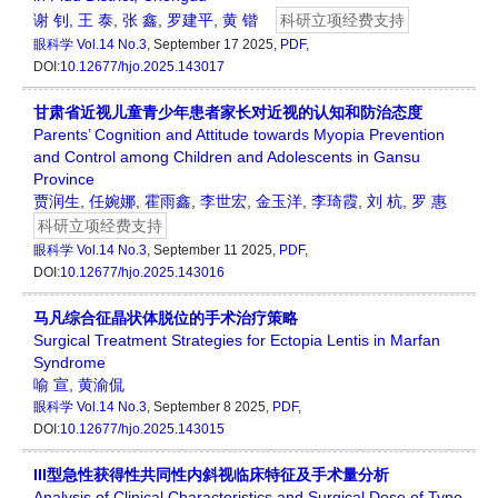
谢 钊
,
王 泰
,
张 鑫
,
罗建平
,
黄 锴
科研立项经费支持
眼科学
Vol.14 No.3
, September 17 2025,
PDF
,
DOI:
10.12677/hjo.2025.143017
甘肃省近视儿童青少年患者家长对近视的认知和防治态度
Parents’ Cognition and Attitude towards Myopia Prevention
and Control among Children and Adolescents in Gansu
Province
贾润生
,
任婉娜
,
霍雨鑫
,
李世宏
,
金玉洋
,
李琦霞
,
刘 杭
,
罗 惠
科研立项经费支持
眼科学
Vol.14 No.3
, September 11 2025,
PDF
,
DOI:
10.12677/hjo.2025.143016
马凡综合征晶状体脱位的手术治疗策略
Surgical Treatment Strategies for Ectopia Lentis in Marfan
Syndrome
喻 宣
,
黄渝侃
眼科学
Vol.14 No.3
, September 8 2025,
PDF
,
DOI:
10.12677/hjo.2025.143015
III型急性获得性共同性内斜视临床特征及手术量分析
Analysis of Clinical Characteristics and Surgical Dose of Type