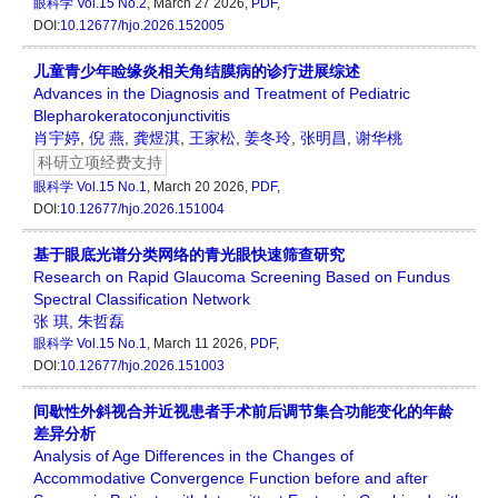
眼科学
Vol.15 No.2
, March 27 2026,
PDF
,
DOI:
10.12677/hjo.2026.152005
儿童青少年睑缘炎相关角结膜病的诊疗进展综述
Advances in the Diagnosis and Treatment of Pediatric
Blepharokeratoconjunctivitis
肖宇婷
,
倪 燕
,
龚煜淇
,
王家松
,
姜冬玲
,
张明昌
,
谢华桃
科研立项经费支持
眼科学
Vol.15 No.1
, March 20 2026,
PDF
,
DOI:
10.12677/hjo.2026.151004
基于眼底光谱分类网络的青光眼快速筛查研究
Research on Rapid Glaucoma Screening Based on Fundus
Spectral Classification Network
张 琪
,
朱哲磊
眼科学
Vol.15 No.1
, March 11 2026,
PDF
,
DOI:
10.12677/hjo.2026.151003
间歇性外斜视合并近视患者手术前后调节集合功能变化的年龄
差异分析
Analysis of Age Differences in the Changes of
Accommodative Convergence Function before and after