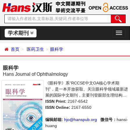
学术期刊
切
换
导
首页
医药卫生
眼科学
航
眼科学
Hans Journal of Ophthalmology
《眼科学》系“RCCSE中文OA核心学术期
刊”，是一本开放获取、关注眼科学领域最新进
展的国际中文期刊，主要刊登眼部生理结构分
析、眼部疾病的检查、病理与治疗等相关内容
ISSN Print:
2167-6542
的学术论文。本刊支持思想创新、学术创新，
ISSN Online:
2167-6550
倡导科学，繁荣学术，集学术性、思想性为一
体，旨在给世界范围内的科学家、学者、科研
编辑邮箱:
hjo@hanspub.org
微信号：
hansi-
人员提供一个传播、分享和讨论眼科学领域内
huang