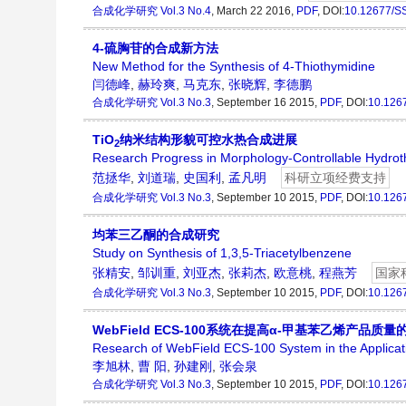
合成化学研究
Vol.3 No.4
, March 22 2016,
PDF
,
DOI:
10.12677/S
4-硫胸苷的合成新方法
New Method for the Synthesis of 4-Thiothymidine
闫德峰
,
赫玲爽
,
马克东
,
张晓辉
,
李德鹏
合成化学研究
Vol.3 No.3
, September 16 2015,
PDF
,
DOI:
10.126
TiO
纳米结构形貌可控水热合成进展
2
Research Progress in Morphology-Controllable Hydrot
范拯华
,
刘道瑞
,
史国利
,
孟凡明
科研立项经费支持
合成化学研究
Vol.3 No.3
, September 10 2015,
PDF
,
DOI:
10.126
均苯三乙酮的合成研究
Study on Synthesis of 1,3,5-Triacetylbenzene
张精安
,
邹训重
,
刘亚杰
,
张莉杰
,
欧意桃
,
程燕芳
国家
合成化学研究
Vol.3 No.3
, September 10 2015,
PDF
,
DOI:
10.126
WebField ECS-100系统在提高α-甲基苯乙烯产品质
Research of WebField ECS-100 System in the Applicati
李旭林
,
曹 阳
,
孙建刚
,
张会泉
合成化学研究
Vol.3 No.3
, September 10 2015,
PDF
,
DOI:
10.126