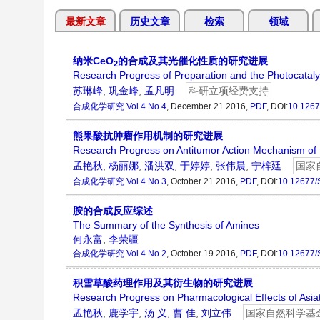
最新文章
历史文章
检索
领域
纳米CeO
的合成及其光催化性质的研究进展
2
Research Progress of Preparation and the Photocataly
苏琳峰
,
巩金峰
,
孟凡明
科研立项经费支持
合成化学研究
Vol.4 No.4
, December 21 2016,
PDF
,
DOI:
10.126
熊果酸抗肿瘤作用机制的研究进展
Research Progress on Antitumor Action Mechanism of U
孟艳秋
,
杨丽娜
,
潘洪双
,
于婷婷
,
张伟晨
,
宁梓廷
国家
合成化学研究
Vol.4 No.3
, October 21 2016,
PDF
,
DOI:
10.12677/
胺的合成反应综述
The Summary of the Synthesis of Amines
何永富
,
李荣疆
合成化学研究
Vol.4 No.2
, October 19 2016,
PDF
,
DOI:
10.12677/
积雪草酸药理作用及其衍生物的研究进展
Research Progress on Pharmacological Effects of Asiati
孟艳秋
,
鹿学宇
,
汤 义
,
曹 佳
,
刘立伟
国家自然科学基