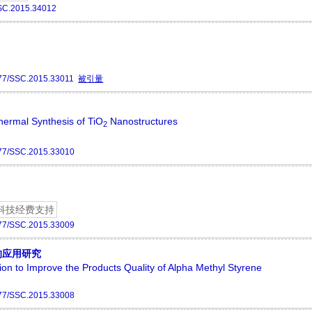
SC.2015.34012
77/SSC.2015.33011
被引量
hermal Synthesis of TiO
Nanostructures
2
77/SSC.2015.33010
科技经费支持
77/SSC.2015.33009
量的应用研究
on to Improve the Products Quality of Alpha Methyl Styrene
77/SSC.2015.33008