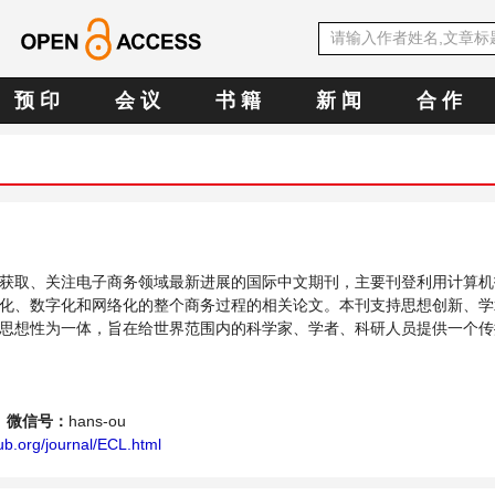
预 印
会 议
书 籍
新 闻
合 作
获取、关注电子商务领域最新进展的国际中文期刊，主要刊登利用计算机
化、数字化和网络化的整个商务过程的相关论文。本刊支持思想创新、学
思想性为一体，旨在给世界范围内的科学家、学者、科研人员提供一个传
题与发展的交流平台。
微信号：
hans-ou
b.org/journal/ECL.html