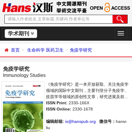
学术期刊
切
换
导
首页
生命科学
医药卫生
免疫学研究
航
免疫学研究
Immunology Studies
《免疫学研究》是一本开放获取、关注免疫学
领域的国际中文期刊，主要刊登分子免疫学、
疫苗学等领域的原创性文章，研究进展及前沿
报道。旨在给世界范围内的科学家、学者、科
ISSN Print:
2330-166X
研人员提供一个传播、分享和讨论免疫学领域
ISSN Online:
2330-1678
内不同方向问题与发展的交流平台。
编辑邮箱:
is@hanspub.org
微信号：
hansi-
liu