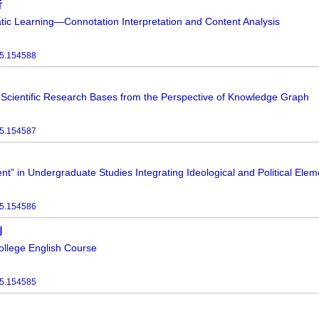
析
tic Learning—Connotation Interpretation and Content Analysis
25.154588
ty Scientific Research Bases from the Perspective of Knowledge Graph
25.154587
nt” in Undergraduate Studies Integrating Ideological and Political Elem
25.154586
例
llege English Course
25.154585