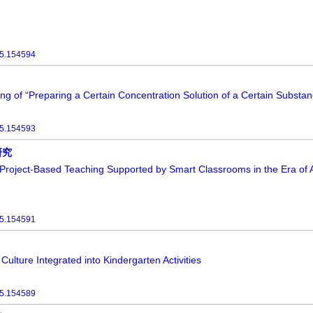
25.154594
ng of “Preparing a Certain Concentration Solution of a Certain Substan
25.154593
研究
roject-Based Teaching Supported by Smart Classrooms in the Era of Art
25.154591
ulture Integrated into Kindergarten Activities
25.154589