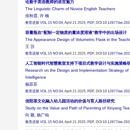
论新手英语教师的语言魅力
The Linguistic Charm of Novice English Teachers
徐秋霞
,
许 楠
教育进展
VOL.15 NO.04
, April 21 2025,
PDF
,
DOI:
10.12677/ae.20
容量瓶在“配制一定物质的量浓度溶液”教学中的出场设计
The Appearance Design of Volumetric Flask in the Teachi
王 莎
教育进展
VOL.15 NO.04
, April 21 2025,
PDF
,
DOI:
10.12677/ae.20
人工智能时代智慧教室支持下项目式教学设计与实施策略
Research on the Design and Implementation Strategy of P
Intelligence
杨苏苏
教育进展
VOL.15 NO.04
, April 21 2025,
PDF
,
DOI:
10.12677/ae.20
信阳茶文化融入幼儿园活动的价值与育人路径研究
Study on the Value and Path of Parenting of Xinyang Tea C
向 颖
,
杨广灿
教育进展
VOL.15 NO.04
, April 21 2025,
PDF
,
DOI:
10.12677/ae.20