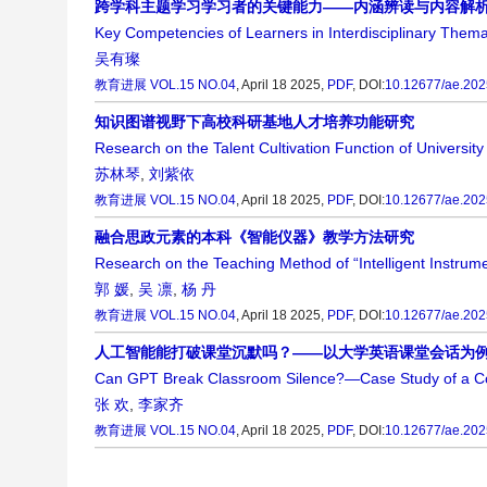
跨学科主题学习学习者的关键能力——内涵辨读与内容解
Key Competencies of Learners in Interdisciplinary Thema
吴有璨
教育进展
VOL.15 NO.04
, April 18 2025,
PDF
,
DOI:
10.12677/ae.20
知识图谱视野下高校科研基地人才培养功能研究
Research on the Talent Cultivation Function of Universi
苏林琴
,
刘紫依
教育进展
VOL.15 NO.04
, April 18 2025,
PDF
,
DOI:
10.12677/ae.20
融合思政元素的本科《智能仪器》教学方法研究
Research on the Teaching Method of “Intelligent Instrume
郭 媛
,
吴 凛
,
杨 丹
教育进展
VOL.15 NO.04
, April 18 2025,
PDF
,
DOI:
10.12677/ae.20
人工智能能打破课堂沉默吗？——以大学英语课堂会话为
Can GPT Break Classroom Silence?—Case Study of a Co
张 欢
,
李家齐
教育进展
VOL.15 NO.04
, April 18 2025,
PDF
,
DOI:
10.12677/ae.20