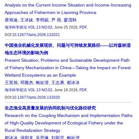
Analysis on the Current Income Situation and Income-Increasing
Approaches of Fishermen in Liaoning Province
唐旭迪
,
王冰妹
,
李明妮
,
尹 燕
,
廖茂秋
海洋科学前沿
VOL.13 NO.02
, June 25 2026,
PDF
,
DOI:
10.12677/ams.2026.132021
中国渔业机械化发展现状、问题与可持续发展路径——以对森林湿
地生态环境的影响为例
Present Situation, Problems and Sustainable Development Path
of Fishery Mechanization in China—Taking the Impact on Forest
Wetland Ecosystems as an Example
王英旭
,
邓雅杰
,
鲍祉澄
,
王志勇
,
都冰冰
海洋科学前沿
VOL.13 NO.02
, June 18 2026,
PDF
,
DOI:
10.12677/ams.2026.132020
生态渔业高质量发展的协同机制与优化路径研究
Research on the Coupling Mechanism and Implementation Paths
of High-Quality Development of Ecological Fishery under the
Rural Revitalization Strategy
都冰冰
,
逯明龙
,
吴思琳
,
刘新宇
,
鲍祉澄