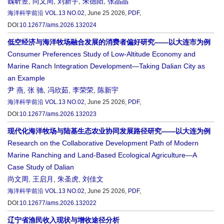
魏昕昱
,
尚文周
,
刘新宇
,
朱德阳
,
张晶晶
海洋科学前沿
VOL.13 NO.02
, June 25 2026,
PDF
,
DOI:
10.12677/ams.2026.132024
低空经济与海洋牧场融合发展的消费者偏好研究——以大连市为例
Consumer Preferences Study of Low-Altitude Economy and
Marine Ranch Integration Development—Taking Dalian City as
an Example
尹 燕
,
张 驰
,
冯欣茹
,
李荣荣
,
陈新宇
海洋科学前沿
VOL.13 NO.02
, June 25 2026,
PDF
,
DOI:
10.12677/ams.2026.132023
现代化海洋牧场与陆基生态农业协同发展路径研究——以大连为例
Research on the Collaborative Development Path of Modern
Marine Ranching and Land-Based Ecological Agriculture—A
Case Study of Dalian
尚文周
,
王启月
,
朱圣虎
,
刘佳文
海洋科学前沿
VOL.13 NO.02
, June 25 2026,
PDF
,
DOI:
10.12677/ams.2026.132022
辽宁省渔民收入现状与增收途径分析