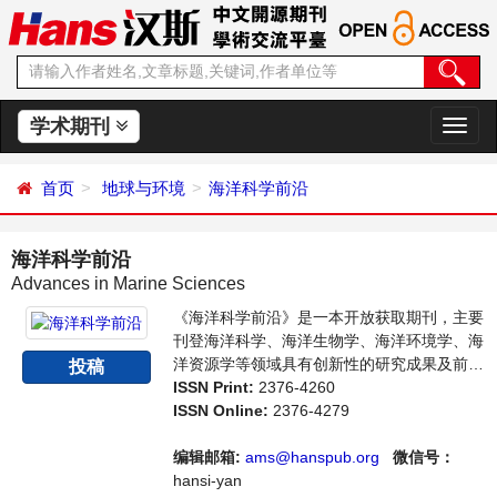
学术期刊
切
换
导
首页
地球与环境
海洋科学前沿
航
海洋科学前沿
Advances in Marine Sciences
《海洋科学前沿》是一本开放获取期刊，主要
刊登海洋科学、海洋生物学、海洋环境学、海
洋资源学等领域具有创新性的研究成果及前沿
投稿
报道，旨在给世界范围内的科学家、学者、科
ISSN Print:
2376-4260
研人员提供一个传播、分享和讨论海洋科学领
ISSN Online:
2376-4279
域内不同方向问题与发展的交流平台。
编辑邮箱:
ams@hanspub.org
微信号：
hansi-yan