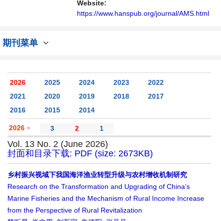
Website:
https://www.hanspub.org/journal/AMS.html
期刊菜单
2026
2025
2024
2023
2022
2021
2020
2019
2018
2017
2016
2015
2014
2026
»
3
2
1
Vol. 13 No. 2 (June 2026)
封面和目录下载: PDF (size: 2673KB)
乡村振兴视域下我国海洋渔业转型升级与农村增收机制研究
Research on the Transformation and Upgrading of China’s
Marine Fisheries and the Mechanism of Rural Income Increase
from the Perspective of Rural Revitalization