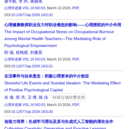
谢宇航
,
李 昂
,
蒋丽珠
心理学进展
VOL.16 NO.03
, March 10 2026,
PDF
,
DOI:
10.12677/ap.2026.163132
心理健康教师职业压力对职业倦怠的影响——心理授权的中介作用
The Impact of Occupational Stress on Occupational Burnout
among Mental Health Teachers—The Mediating Role of
Psychological Empowerment
郎 瑞
,
程艳蓉
,
刘素英
心理学进展
VOL.16 NO.03
, March 10 2026,
PDF
,
DOI:
10.12677/ap.2026.163131
生活事件与自杀意念：积极心理资本的中介效应
Stressful Life Events and Suicidal Ideation: The Mediating Effect
of Positive Psychological Capital
肖 倩
,
郑 丹
,
卫 博
,
陈 佳
科研立项经费支持
心理学进展
VOL.16 NO.03
, March 10 2026,
PDF
,
DOI:
10.12677/ap.2026.163130
创造力培养：生成学习理论及其与生成式人工智能的潜在合作
Cultivating Creativity: Generative and Enactive Learning