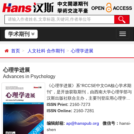
学术期刊
切
换
导
首页
人文社科
合作期刊
心理学进展
航
心理学进展
Advances in Psychology
《心理学进展》系“RCCSE中文OA核心学术期
刊”，是开放获取期刊，由西南大学心理学部与
汉斯出版社联合主办，主要刊登应用心理学、
社会心理学等领域的学术论文和成果报道及评
ISSN Print:
2160-7273
述。支持思想创新、学术创新，倡导科学，繁
ISSN Online:
2160-7281
荣学术，集学术性、思想性为一体，旨在给世
界范围内的科学家、学者、科研人员提供一个
编辑邮箱:
ap@hanspub.org
微信号：
hansi-
传播、分享和讨论心理学领域内不同方向问题
shen