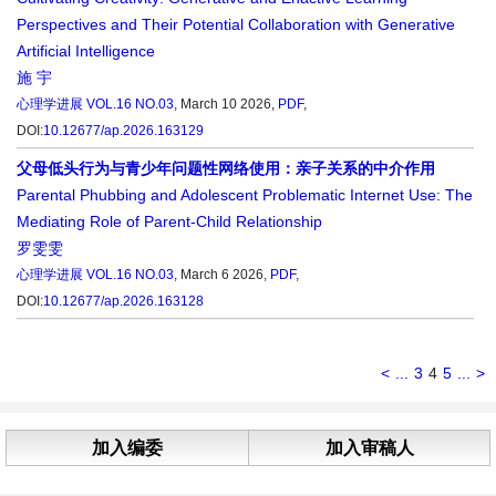
Perspectives and Their Potential Collaboration with Generative
Artificial Intelligence
施 宇
心理学进展
VOL.16 NO.03
, March 10 2026,
PDF
,
DOI:
10.12677/ap.2026.163129
父母低头行为与青少年问题性网络使用：亲子关系的中介作用
Parental Phubbing and Adolescent Problematic Internet Use: The
Mediating Role of Parent-Child Relationship
罗雯雯
心理学进展
VOL.16 NO.03
, March 6 2026,
PDF
,
DOI:
10.12677/ap.2026.163128
<
...
3
4
5
...
>
加入编委
加入审稿人