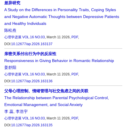
差异研究
A Study on the Differences in Personality Traits, Coping Styles
and Negative Automatic Thoughts between Depressive Patients
and Healthy Individuals
陈松焘
心理学进展
VOL.16 NO.03
, March 11 2026,
PDF
,
DOI:
10.12677/ap.2026.163137
亲密关系付出行为中的反应性
Responsiveness in Giving Behavior in Romantic Relationship
姜舒阳
心理学进展
VOL.16 NO.03
, March 11 2026,
PDF
,
DOI:
10.12677/ap.2026.163136
父母心理控制、情绪管理与社交焦虑之间的关联
The Relationship between Parental Psychological Control,
Emotional Management, and Social Anxiety
李 蕊
,
李浩宇
心理学进展
VOL.16 NO.03
, March 11 2026,
PDF
,
DOI:
10.12677/ap.2026.163135