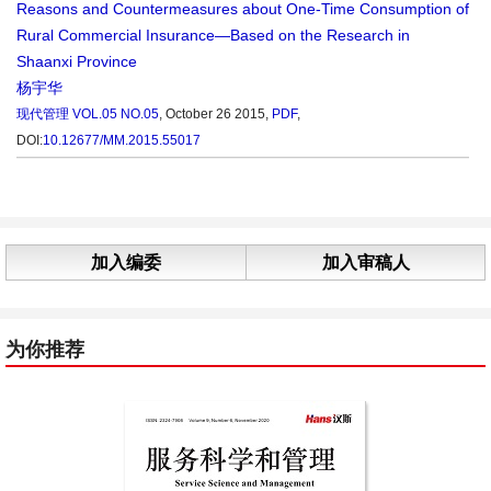
Reasons and Countermeasures about One-Time Consumption of
Rural Commercial Insurance—Based on the Research in
Shaanxi Province
杨宇华
现代管理
VOL.05 NO.05
, October 26 2015,
PDF
,
DOI:
10.12677/MM.2015.55017
加入编委
加入审稿人
为你推荐