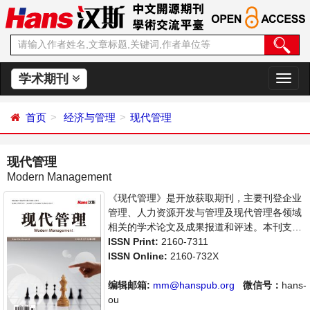
学术期刊
切
换
导
首页
经济与管理
现代管理
航
现代管理
Modern Management
《现代管理》是开放获取期刊，主要刊登企业
管理、人力资源开发与管理及现代管理各领域
相关的学术论文及成果报道和评述。本刊支持
思想创新、学术创新，倡导科学，繁荣学术，
ISSN Print:
2160-7311
集学术性、思想性为一体，旨在给世界范围内
ISSN Online:
2160-732X
的科学家、学者、科研人员提供一个传播、分
享和讨论管理学领域内不同方向问题与发展的
编辑邮箱:
mm@hanspub.org
微信号：
hans-
交流平台。
ou