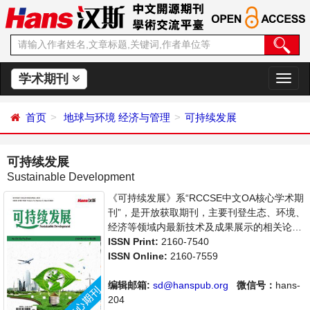
学术期刊
切
换
导
首页
地球与环境
经济与管理
可持续发展
航
可持续发展
Sustainable Development
《可持续发展》系“RCCSE中文OA核心学术期
刊”，是开放获取期刊，主要刊登生态、环境、
经济等领域内最新技术及成果展示的相关论
文。本刊支持思想创新、学术创新，倡导科
ISSN Print:
2160-7540
学，繁荣学术，集学术性、思想性为一体，旨
ISSN Online:
2160-7559
在给世界范围内的科学家、学者、科研人员提
供一个传播、分享和讨论该领域内不同方向问
编辑邮箱:
sd@hanspub.org
微信号：
hans-
题与发展的交流平台。
204