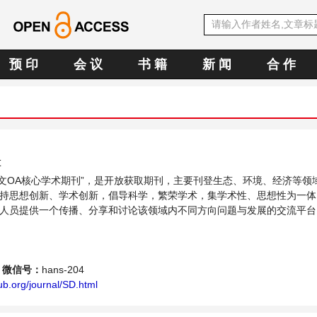
预 印
会 议
书 籍
新 闻
合 作
t
E中文OA核心学术期刊”，是开放获取期刊，主要刊登生态、环境、经济等领
持思想创新、学术创新，倡导科学，繁荣学术，集学术性、思想性为一体
人员提供一个传播、分享和讨论该领域内不同方向问题与发展的交流平台
微信号：
hans-204
b.org/journal/SD.html