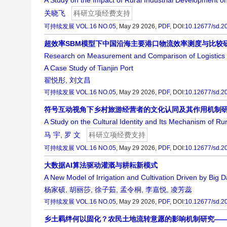
A Study on the Impact of Rural Industrial Development on
关晓飞
科研立项经费支持
可持续发展
VOL.16 NO.05
, May 29 2026,
PDF
,
DOI:
10.12677/sd.2
超效率SBM模型下中国沿海主要港口物流效率测度与比较
Research on Measurement and Comparison of Logistics E
A Case Study of Tianjin Port
翟悦彤
,
刘文昌
可持续发展
VOL.16 NO.05
, May 29 2026,
PDF
,
DOI:
10.12677/sd.2
符号互动视角下乡村旅游经营者的文化认同及其作用机制
A Study on the Cultural Identity and Its Mechanism of Ru
马 宇
,
罗 文
科研立项经费支持
可持续发展
VOL.16 NO.05
, May 29 2026,
PDF
,
DOI:
10.12677/sd.2
大数据AI算法驱动灌溉与耕耘新模式
A New Model of Irrigation and Cultivation Driven by Big D
杨家硕
,
胡丽莎
,
徐子茹
,
孟令桐
,
李嘉悦
,
凌芳蕊
可持续发展
VOL.16 NO.05
, May 29 2026,
PDF
,
DOI:
10.12677/sd.2
乡土羁绊何以固化？农民土地流转意愿的影响机制研究—