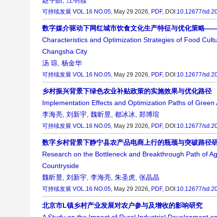
赵宇皓
,
汪明霞
可持续发展
VOL.16 NO.05
, May 29 2026,
PDF
,
DOI:
10.12677/sd.2
数字媒介驱动下网红城市饮食文化生产特征与优化策略—
Characteristics and Optimization Strategies of Food Cul
Changsha City
汤 琼
,
杨金华
可持续发展
VOL.16 NO.05
, May 29 2026,
PDF
,
DOI:
10.12677/sd.2
乡村振兴背景下绿色农业补贴政策的实施效果与优化路径
Implementation Effects and Optimization Paths of Green A
李海亮
,
刘新宇
,
魏昕昱
,
都冰冰
,
郑博瑄
可持续发展
VOL.16 NO.05
, May 29 2026,
PDF
,
DOI:
10.12677/sd.2
数字乡村背景下静宁县农产品电商上行的瓶颈与突破路径
Research on the Bottleneck and Breakthrough Path of Ag
Countryside
魏昕昱
,
刘新宇
,
李海亮
,
朱圣虎
,
张晶晶
可持续发展
VOL.16 NO.05
, May 29 2026,
PDF
,
DOI:
10.12677/sd.2
北京市L镇乡村产业发展对农户参与及增收的影响研究