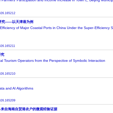
 Farmers’ Participation and Income Increase in Town L, Beijing Municip
026.165212
研究——以天津港为例
fficiency of Major Coastal Ports in China Under the Super-Efficienc
026.165211
研究
ral Tourism Operators from the Perspective of Symbolic Interaction
026.165210
ata and AI Algorithms
026.165209
—来自海南自贸港农户的微观经验证据