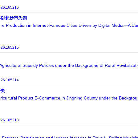
026.165216
—以长沙市为例
ture Production in Internet-Famous Cities Driven by Digital Media—A Ca
026.165215
gricultural Subsidy Policies under the Background of Rural Revitalizat
026.165214
研究
ricultural Product E-Commerce in Jingning County under the Backgroun
026.165213