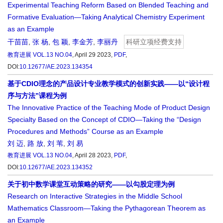
Experimental Teaching Reform Based on Blended Teaching and
Formative Evaluation—Taking Analytical Chemistry Experiment
as an Example
干苗苗
,
张 杨
,
包 颖
,
李金芳
,
李丽丹
科研立项经费支持
教育进展
VOL.13 NO.04
, April 29 2023,
PDF
,
DOI:
10.12677/AE.2023.134354
基于CDIO理念的产品设计专业教学模式的创新实践——以“设计程
序与方法”课程为例
The Innovative Practice of the Teaching Mode of Product Design
Specialty Based on the Concept of CDIO—Taking the “Design
Procedures and Methods” Course as an Example
刘 迈
,
路 放
,
刘 苇
,
刘 易
教育进展
VOL.13 NO.04
, April 28 2023,
PDF
,
DOI:
10.12677/AE.2023.134352
关于初中数学课堂互动策略的研究——以勾股定理为例
Research on Interactive Strategies in the Middle School
Mathematics Classroom—Taking the Pythagorean Theorem as
an Example