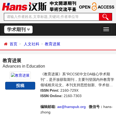
学术期刊
切
换
导
首页
人文社科
教育进展
航
教育进展
Advances in Education
《教育进展》系“RCCSE中文OA核心学术期
刊”，是开放获取期刊，主要刊登国内外教育学
领域相关论文。本刊支持思想创新、学术创
投稿
新，倡导科学，繁荣学术，集学术性、思想性
ISSN Print:
2160-729X
为一体，旨在给世界范围内的科学家、学者、
ISSN Online:
2160-7303
科研人员提供一个传播、分享和讨论教育学领
域内不同方向问题与发展的交流平台。
编辑邮箱:
ae@hanspub.org
微信号：
hans-
zhong