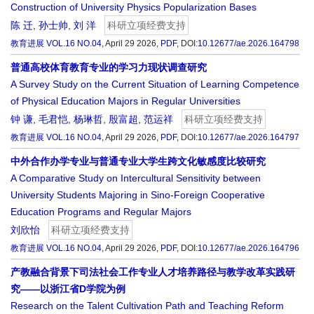
Construction of University Physics Popularization Bases
陈 迁
,
孙士帅
,
刘 洋
科研立项经费支持
教育进展
VOL.16 NO.04
, April 29 2026,
PDF
,
DOI:
10.12677/ae.2026.164798
普通高校体育教育专业的学习力现状调查研究
A Survey Study on the Current Situation of Learning Competence
of Physical Education Majors in Regular Universities
钟 谦
,
毛君恺
,
杨琳哲
,
殷富超
,
范运祥
科研立项经费支持
教育进展
VOL.16 NO.04
, April 29 2026,
PDF
,
DOI:
10.12677/ae.2026.164797
中外合作办学专业与普通专业大学生跨文化敏感度比较研究
A Comparative Study on Intercultural Sensitivity between
University Students Majoring in Sino-Foreign Cooperative
Education Programs and Regular Majors
刘欣怡
科研立项经费支持
教育进展
VOL.16 NO.04
, April 29 2026,
PDF
,
DOI:
10.12677/ae.2026.164796
产教融合背景下司法社会工作专业人才培养路径与教学改革实践研
究——以浙江省D学院为例
Research on the Talent Cultivation Path and Teaching Reform