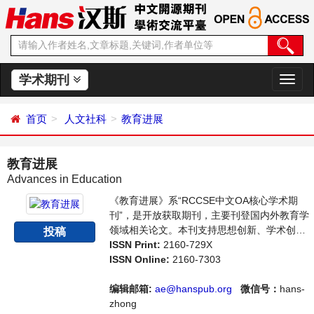
学术期刊
切
换
导
首页
人文社科
教育进展
航
教育进展
Advances in Education
《教育进展》系“RCCSE中文OA核心学术期
刊”，是开放获取期刊，主要刊登国内外教育学
领域相关论文。本刊支持思想创新、学术创
投稿
新，倡导科学，繁荣学术，集学术性、思想性
ISSN Print:
2160-729X
为一体，旨在给世界范围内的科学家、学者、
ISSN Online:
2160-7303
科研人员提供一个传播、分享和讨论教育学领
域内不同方向问题与发展的交流平台。
编辑邮箱:
ae@hanspub.org
微信号：
hans-
zhong