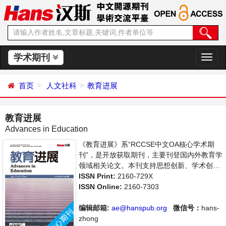
学术期刊
切
换
导
首页
人文社科
教育进展
航
教育进展
Advances in Education
《教育进展》系“RCCSE中文OA核心学术期
刊”，是开放获取期刊，主要刊登国内外教育学
领域相关论文。本刊支持思想创新、学术创
新，倡导科学，繁荣学术，集学术性、思想性
ISSN Print:
2160-729X
为一体，旨在给世界范围内的科学家、学者、
ISSN Online:
2160-7303
科研人员提供一个传播、分享和讨论教育学领
域内不同方向问题与发展的交流平台。
编辑邮箱:
ae@hanspub.org
微信号：
hans-
zhong