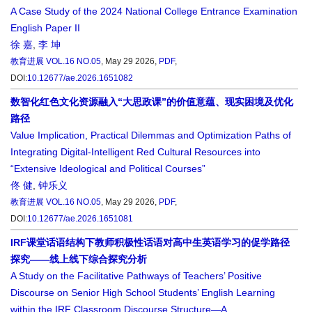
A Case Study of the 2024 National College Entrance Examination
English Paper II
徐 嘉
,
李 坤
教育进展
VOL.16 NO.05
, May 29 2026,
PDF
,
DOI:
10.12677/ae.2026.1651082
数智化红色文化资源融入“大思政课”的价值意蕴、现实困境及优化
路径
Value Implication, Practical Dilemmas and Optimization Paths of
Integrating Digital-Intelligent Red Cultural Resources into
“Extensive Ideological and Political Courses”
佟 健
,
钟乐义
教育进展
VOL.16 NO.05
, May 29 2026,
PDF
,
DOI:
10.12677/ae.2026.1651081
IRF课堂话语结构下教师积极性话语对高中生英语学习的促学路径
探究——线上线下综合探究分析
A Study on the Facilitative Pathways of Teachers’ Positive
Discourse on Senior High School Students’ English Learning
within the IRF Classroom Discourse Structure—A