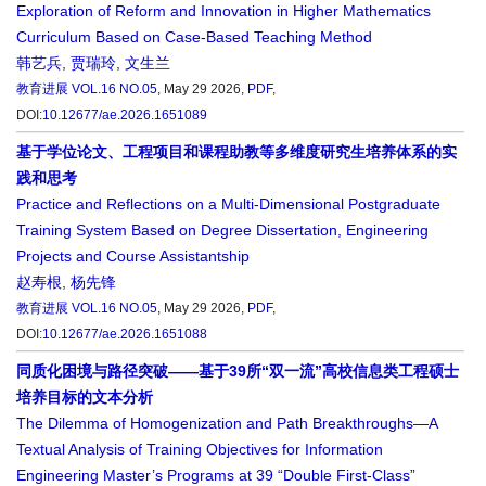
Exploration of Reform and Innovation in Higher Mathematics
Curriculum Based on Case-Based Teaching Method
韩艺兵
,
贾瑞玲
,
文生兰
教育进展
VOL.16 NO.05
, May 29 2026,
PDF
,
DOI:
10.12677/ae.2026.1651089
基于学位论文、工程项目和课程助教等多维度研究生培养体系的实
践和思考
Practice and Reflections on a Multi-Dimensional Postgraduate
Training System Based on Degree Dissertation, Engineering
Projects and Course Assistantship
赵寿根
,
杨先锋
教育进展
VOL.16 NO.05
, May 29 2026,
PDF
,
DOI:
10.12677/ae.2026.1651088
同质化困境与路径突破——基于39所“双一流”高校信息类工程硕士
培养目标的文本分析
The Dilemma of Homogenization and Path Breakthroughs—A
Textual Analysis of Training Objectives for Information
Engineering Master’s Programs at 39 “Double First-Class”