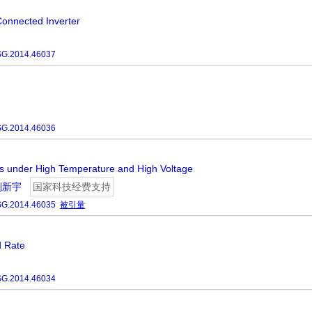
Connected Inverter
SG.2014.46037
SG.2014.46036
s under High Temperature and High Voltage
刘新宇
国家科技经费支持
SG.2014.46035
被引量
d Rate
SG.2014.46034