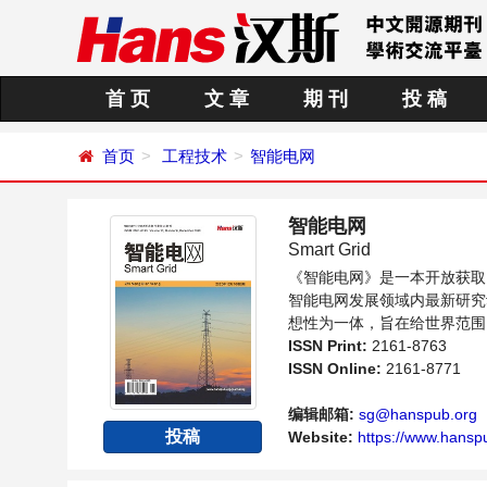
首 页
文 章
期 刊
投 稿
首页
工程技术
智能电网
智能电网
Smart Grid
《智能电网》是一本开放获取
智能电网发展领域内最新研究
想性为一体，旨在给世界范围
与发展的交流平台。
ISSN Print:
2161-8763
ISSN Online:
2161-8771
编辑邮箱:
sg@hanspub.org
投稿
Website:
https://www.hanspu