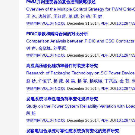
PWM并网逆变器的复合控制策略综述
Overview of the Multiple Control Strategy for PWM Grid-
王 冰
,
边敦新
,
王红蕾
,
单 辉
,
刘 萌
,
王 健
智能电网
VOL.04 NO.06
, December 31 2014,
PDF
,
DOI:
10.12677/
FIDIC条款和南网合同的对比分析
Comparison Analysis between FIDIC and CSG Contracts
钟 声
,
余晓峰
,
刘平原
智能电网
VOL.04 NO.06
, December 26 2014,
PDF
,
DOI:
10.12677/
高温高压碳化硅功率器件封装技术研究
Research of Packaging Technology on SiC Power Device
赵 妙
,
许恒宇
,
杨 谦
,
吴 昊
,
杨 霏
,
杨成樾
,
丁武昌
,
金 智
,
智能电网
VOL.04 NO.06
, December 26 2014,
PDF
,
DOI:
10.12677/
发电系统可靠性随负荷率变化规律研究
Study on the Power System Reliability Variation with Loa
段 盼
智能电网
VOL.04 NO.06
, December 26 2014,
PDF
,
DOI:
10.12677/
发输电组合系统可靠性随系统负荷变化的规律研究