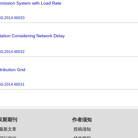
nsmission System with Load Rate
SG.2014.46033
ation Considering Network Delay
SG.2014.46032
ribution Grid
SG.2014.46031
汉斯期刊
作者须知
最新文章
投稿须知