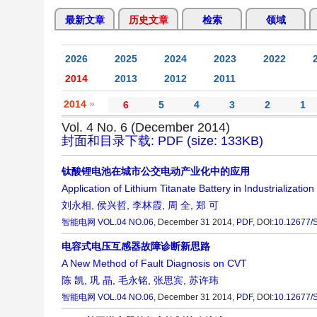
最新文章
历史文章
检索
领域
2026
2025
2024
2023
2022
2014
2013
2012
2011
2014
»
6
5
4
3
2
1
Vol. 4 No. 6 (December 2014)
封面和目录下载: PDF (size: 133KB)
钛酸锂电池在城市公交电动产业化中的应用
Application of Lithium Titanate Battery in Industrialization
刘永相
,
侯兴哲
,
李林霞
,
周 全
,
郑 可
智能电网
VOL.04 NO.06
, December 31 2014,
PDF
,
DOI:
10.12677/
电容式电压互感器故障诊断新思路
A New Method of Fault Diagnosis on CVT
陈 凯
,
巩 晶
,
毛永铭
,
张思宾
,
苏许玮
智能电网
VOL.04 NO.06
, December 31 2014,
PDF
,
DOI:
10.12677/