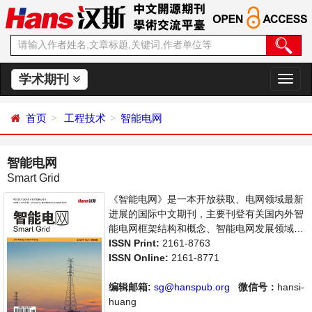
学术期刊
切
换
导
首页
工程技术
智能电网
航
智能电网
Smart Grid
《智能电网》是一本开放获取、电网领域最新
进展的国际中文期刊，主要刊登有关国内外智
能电网框架结构和概念、智能电网发展领域内
最新研究动态的相关论文。本刊支持思想创
ISSN Print:
2161-8763
新、学术创新，倡导科学，繁荣学术，集学术
ISSN Online:
2161-8771
性、思想性为一体，旨在给世界范围内的科学
家、学者、科研人员提供一个传播、分享和讨
编辑邮箱:
sg@hanspub.org
微信号：
hansi-
论电网智能领域内不同方向问题与发展的交流
huang