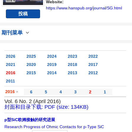
平台。
Website:
https://www.hanspub.org/journal/SG.html
投稿
期刊菜单
2026
2025
2024
2023
2022
2021
2020
2019
2018
2017
2016
2015
2014
2013
2012
2011
2016
»
6
5
4
3
2
1
Vol. 6 No. 2 (April 2016)
封面和目录下载: PDF (size: 134KB)
p型SiC欧姆接触的研究进展
Research Progress of Ohmic Contacts for p-Type SiC