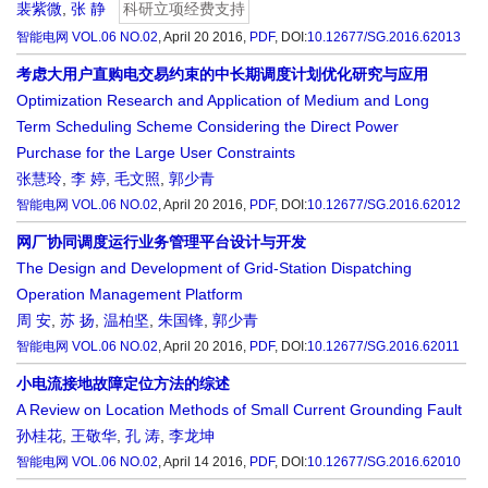
裴紫微
,
张 静
科研立项经费支持
智能电网
VOL.06 NO.02
, April 20 2016,
PDF
,
DOI:
10.12677/SG.2016.62013
考虑大用户直购电交易约束的中长期调度计划优化研究与应用
Optimization Research and Application of Medium and Long
Term Scheduling Scheme Considering the Direct Power
Purchase for the Large User Constraints
张慧玲
,
李 婷
,
毛文照
,
郭少青
智能电网
VOL.06 NO.02
, April 20 2016,
PDF
,
DOI:
10.12677/SG.2016.62012
网厂协同调度运行业务管理平台设计与开发
The Design and Development of Grid-Station Dispatching
Operation Management Platform
周 安
,
苏 扬
,
温柏坚
,
朱国锋
,
郭少青
智能电网
VOL.06 NO.02
, April 20 2016,
PDF
,
DOI:
10.12677/SG.2016.62011
小电流接地故障定位方法的综述
A Review on Location Methods of Small Current Grounding Fault
孙桂花
,
王敬华
,
孔 涛
,
李龙坤
智能电网
VOL.06 NO.02
, April 14 2016,
PDF
,
DOI:
10.12677/SG.2016.62010