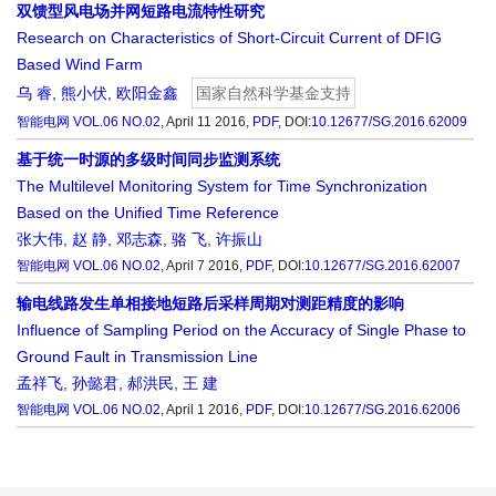
双馈型风电场并网短路电流特性研究
Research on Characteristics of Short-Circuit Current of DFIG
Based Wind Farm
乌 睿
,
熊小伏
,
欧阳金鑫
国家自然科学基金支持
智能电网
VOL.06 NO.02
, April 11 2016,
PDF
,
DOI:
10.12677/SG.2016.62009
基于统一时源的多级时间同步监测系统
The Multilevel Monitoring System for Time Synchronization
Based on the Unified Time Reference
张大伟
,
赵 静
,
邓志森
,
骆 飞
,
许振山
智能电网
VOL.06 NO.02
, April 7 2016,
PDF
,
DOI:
10.12677/SG.2016.62007
输电线路发生单相接地短路后采样周期对测距精度的影响
Influence of Sampling Period on the Accuracy of Single Phase to
Ground Fault in Transmission Line
孟祥飞
,
孙懿君
,
郝洪民
,
王 建
智能电网
VOL.06 NO.02
, April 1 2016,
PDF
,
DOI:
10.12677/SG.2016.62006