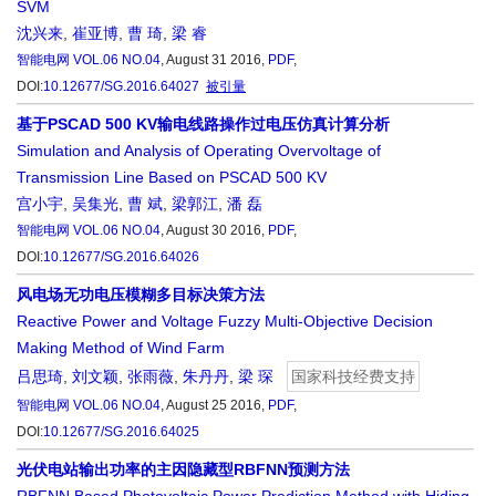
SVM
沈兴来
,
崔亚博
,
曹 琦
,
梁 睿
智能电网
VOL.06 NO.04
, August 31 2016,
PDF
,
DOI:
10.12677/SG.2016.64027
被引量
基于PSCAD 500 KV输电线路操作过电压仿真计算分析
Simulation and Analysis of Operating Overvoltage of
Transmission Line Based on PSCAD 500 KV
宫小宇
,
吴集光
,
曹 斌
,
梁郭江
,
潘 磊
智能电网
VOL.06 NO.04
, August 30 2016,
PDF
,
DOI:
10.12677/SG.2016.64026
风电场无功电压模糊多目标决策方法
Reactive Power and Voltage Fuzzy Multi-Objective Decision
Making Method of Wind Farm
吕思琦
,
刘文颖
,
张雨薇
,
朱丹丹
,
梁 琛
国家科技经费支持
智能电网
VOL.06 NO.04
, August 25 2016,
PDF
,
DOI:
10.12677/SG.2016.64025
光伏电站输出功率的主因隐藏型RBFNN预测方法