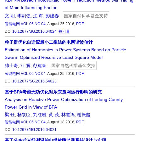
RBFNN Based Photovoltaic Power Prediction Method with Hiding
of Main Influencing Factor
文 明
,
李刚强
,
江 辉
,
彭建春
国家自然科学基金支持
智能电网
VOL.06 NO.04
, August 25 2016,
PDF
,
DOI:
10.12677/SG.2016.64024
被引量
粒子群优化自适应最小二乘法的电网谐波估计
Estimation of Harmonics in Power Systems Based on Particle
Swarm Optimized Recursive Least Square Model
帅士奇
,
江 辉
,
彭建春
国家自然科学基金支持
智能电网
VOL.06 NO.04
, August 25 2016,
PDF
,
DOI:
10.12677/SG.2016.64023
基于BPA考虑无功优化对乐东孤网运行影响的研究
Analysis on Reactive Power Optimization of Ledong County
Power Grid in View of BPA
梁 钰
,
杨钦臣
,
刘红岩
,
黄 茂
,
林道鸿
,
谢振超
智能电网
VOL.06 NO.04
, August 18 2016,
PDF
,
DOI:
10.12677/SG.2016.64021
基于分布式光纤测温的电缆故障监测系统设计与实现