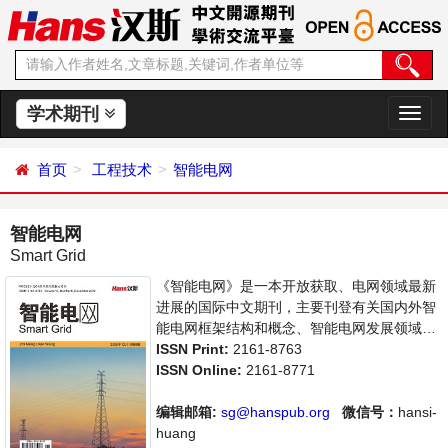
学术期刊
切
换
导
首页
工程技术
智能电网
航
智能电网
Smart Grid
《智能电网》是一本开放获取、电网领域最新
进展的国际中文期刊，主要刊登有关国内外智
能电网框架结构和概念、智能电网发展领域内
最新研究动态的相关论文。本刊支持思想创
ISSN Print:
2161-8763
新、学术创新，倡导科学，繁荣学术，集学术
ISSN Online:
2161-8771
性、思想性为一体，旨在给世界范围内的科学
家、学者、科研人员提供一个传播、分享和讨
编辑邮箱:
sg@hanspub.org
微信号：
hansi-
论电网智能领域内不同方向问题与发展的交流
huang