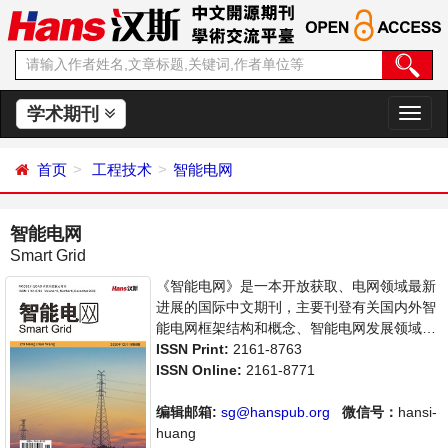
学术期刊
切
换
导
首页
工程技术
智能电网
航
智能电网
Smart Grid
《智能电网》是一本开放获取、电网领域最新
进展的国际中文期刊，主要刊登有关国内外智
能电网框架结构和概念、智能电网发展领域内
最新研究动态的相关论文。本刊支持思想创
ISSN Print:
2161-8763
新、学术创新，倡导科学，繁荣学术，集学术
ISSN Online:
2161-8771
性、思想性为一体，旨在给世界范围内的科学
家、学者、科研人员提供一个传播、分享和讨
编辑邮箱:
sg@hanspub.org
微信号：
hansi-
论电网智能领域内不同方向问题与发展的交流
huang