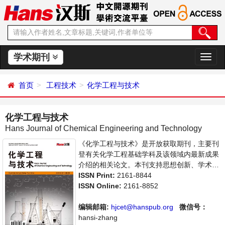
学术期刊
切
换
导
首页
工程技术
化学工程与技术
航
化学工程与技术
Hans Journal of Chemical Engineering and Technology
《化学工程与技术》是开放获取期刊，主要刊
登有关化学工程基础学科及该领域内最新成果
介绍的相关论文。本刊支持思想创新、学术创
新，倡导科学，繁荣学术，集学术性、思想性
ISSN Print:
2161-8844
为一体，旨在给世界范围内的科学家、学者、
ISSN Online:
2161-8852
科研人员提供一个传播、分享和讨论化学工程
与技术领域内不同方向问题与发展的交流平
编辑邮箱:
hjcet@hanspub.org
微信号：
台。
hansi-zhang