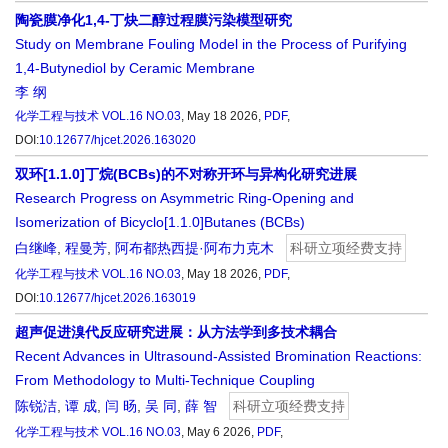
陶瓷膜净化1,4-丁炔二醇过程膜污染模型研究
Study on Membrane Fouling Model in the Process of Purifying
1,4-Butynediol by Ceramic Membrane
李 纲
化学工程与技术
VOL.16 NO.03
, May 18 2026,
PDF
,
DOI:
10.12677/hjcet.2026.163020
双环[1.1.0]丁烷(BCBs)的不对称开环与异构化研究进展
Research Progress on Asymmetric Ring-Opening and
Isomerization of Bicyclo[1.1.0]Butanes (BCBs)
白继峰
,
程曼芳
,
阿布都热西提·阿布力克木
科研立项经费支持
化学工程与技术
VOL.16 NO.03
, May 18 2026,
PDF
,
DOI:
10.12677/hjcet.2026.163019
超声促进溴代反应研究进展：从方法学到多技术耦合
Recent Advances in Ultrasound-Assisted Bromination Reactions:
From Methodology to Multi-Technique Coupling
陈锐洁
,
谭 成
,
闫 旸
,
吴 同
,
薛 智
科研立项经费支持
化学工程与技术
VOL.16 NO.03
, May 6 2026,
PDF
,