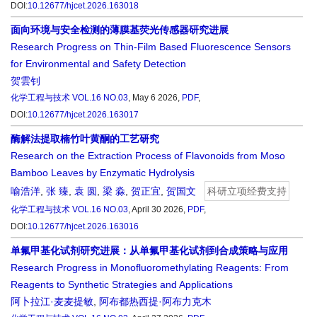
DOI:
10.12677/hjcet.2026.163018
面向环境与安全检测的薄膜基荧光传感器研究进展
Research Progress on Thin-Film Based Fluorescence Sensors
for Environmental and Safety Detection
贺雲钊
化学工程与技术
VOL.16 NO.03
, May 6 2026,
PDF
,
DOI:
10.12677/hjcet.2026.163017
酶解法提取楠竹叶黄酮的工艺研究
Research on the Extraction Process of Flavonoids from Moso
Bamboo Leaves by Enzymatic Hydrolysis
喻浩洋
,
张 臻
,
袁 圆
,
梁 淼
,
贺正宜
,
贺国文
科研立项经费支持
化学工程与技术
VOL.16 NO.03
, April 30 2026,
PDF
,
DOI:
10.12677/hjcet.2026.163016
单氟甲基化试剂研究进展：从单氟甲基化试剂到合成策略与应用
Research Progress in Monofluoromethylating Reagents: From
Reagents to Synthetic Strategies and Applications
阿卜拉江·麦麦提敏
,
阿布都热西提·阿布力克木