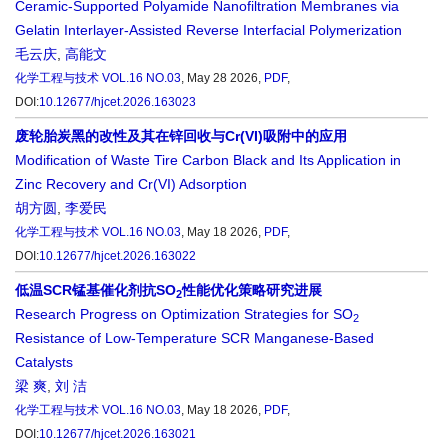
Ceramic-Supported Polyamide Nanofiltration Membranes via
Gelatin Interlayer-Assisted Reverse Interfacial Polymerization
毛云庆
,
高能文
化学工程与技术
VOL.16 NO.03
, May 28 2026,
PDF
,
DOI:
10.12677/hjcet.2026.163023
废轮胎炭黑的改性及其在锌回收与Cr(VI)吸附中的应用
Modification of Waste Tire Carbon Black and Its Application in
Zinc Recovery and Cr(VI) Adsorption
胡方圆
,
李爱民
化学工程与技术
VOL.16 NO.03
, May 18 2026,
PDF
,
DOI:
10.12677/hjcet.2026.163022
低温SCR锰基催化剂抗SO
性能优化策略研究进展
2
Research Progress on Optimization Strategies for SO
2
Resistance of Low-Temperature SCR Manganese-Based
Catalysts
梁 爽
,
刘 洁
化学工程与技术
VOL.16 NO.03
, May 18 2026,
PDF
,
DOI:
10.12677/hjcet.2026.163021