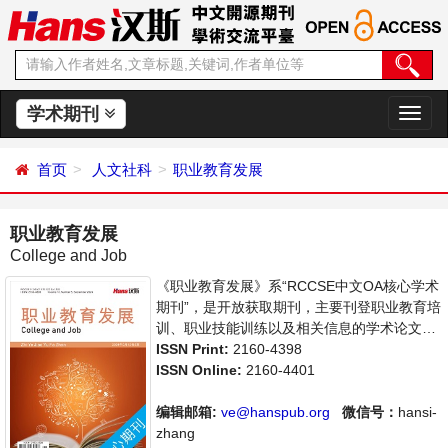
学术期刊
切
换
导
首页
人文社科
职业教育发展
航
职业教育发展
College and Job
《职业教育发展》系“RCCSE中文OA核心学术
期刊”，是开放获取期刊，主要刊登职业教育培
训、职业技能训练以及相关信息的学术论文，
职业教育前沿最新动态评述等。本刊支持思想
ISSN Print:
2160-4398
创新、学术创新，倡导科学，繁荣学术，集学
ISSN Online:
2160-4401
术性、思想性为一体，旨在给世界范围内的科
学家、学者、科研人员提供一个传播、分享和
编辑邮箱:
ve@hanspub.org
微信号：
hansi-
讨论职业教育领域内不同方向问题与发展的交
zhang