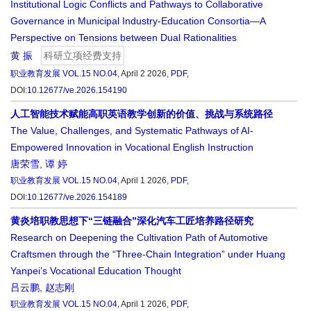
Institutional Logic Conflicts and Pathways to Collaborative
Governance in Municipal Industry-Education Consortia—A
Perspective on Tensions between Dual Rationalities
黄 振
科研立项经费支持
职业教育发展
VOL.15 NO.04
, April 2 2026,
PDF
,
DOI:
10.12677/ve.2026.154190
人工智能技术赋能高职英语教学创新的价值、挑战与系统路径
The Value, Challenges, and Systematic Pathways of AI-
Empowered Innovation in Vocational English Instruction
唐荣雪
,
谭 婷
职业教育发展
VOL.15 NO.04
, April 1 2026,
PDF
,
DOI:
10.12677/ve.2026.154189
黄炎培职教思想下“三链融合”深化汽车工匠培养路径研究
Research on Deepening the Cultivation Path of Automotive
Craftsmen through the “Three-Chain Integration” under Huang
Yanpei’s Vocational Education Thought
吕云鹏
,
赵志刚
职业教育发展
VOL.15 NO.04
, April 1 2026,
PDF
,