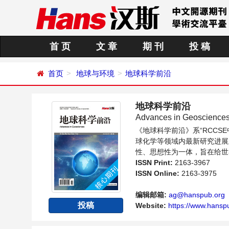
首 页
文 章
期 刊
投 稿
首页
地球与环境
地球科学前沿
地球科学前沿
Advances in Geoscience
《地球科学前沿》系“RCC
球化学等领域内最新研究进展
性、思想性为一体，旨在给世
向问题与发展的交流平台。
ISSN Print:
2163-3967
ISSN Online:
2163-3975
编辑邮箱:
ag@hanspub.org
投稿
Website:
https://www.hanspu