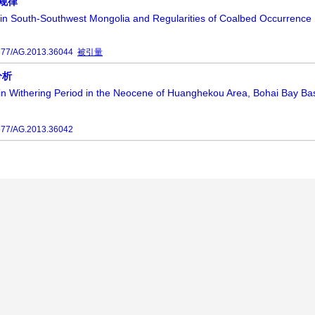
规律
 in South-Southwest Mongolia and Regularities of Coalbed Occurrence
677/AG.2013.36044
被引量
分析
sin Withering Period in the Neocene of Huanghekou Area, Bohai Bay Ba
677/AG.2013.36042