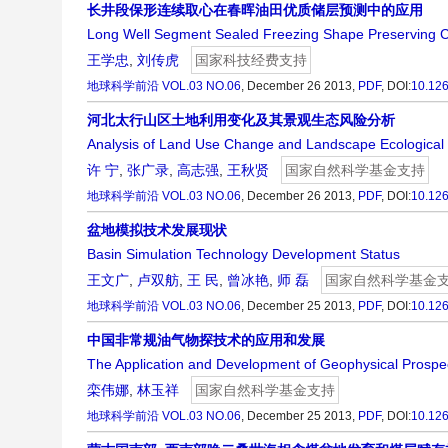
长井段保形连续取心在春晖油田优质储层预测中的应用
Long Well Segment Sealed Freezing Shape Preserving Cont
王学忠
,
刘传虎
国家科技经费支持
地球科学前沿
VOL.03 NO.06
, December 26 2013,
PDF
,
DOI:
10.12
河北太行山区土地利用变化及其景观生态风险分析
Analysis of Land Use Change and Landscape Ecological 
许 宁
,
张广录
,
高志强
,
王秋贤
国家自然科学基金支持
地球科学前沿
VOL.03 NO.06
, December 26 2013,
PDF
,
DOI:
10.12
盆地模拟技术发展现状
Basin Simulation Technology Development Status
王文广
,
卢双舫
,
王 民
,
曾冰艳
,
师 磊
国家自然科学基金
地球科学前沿
VOL.03 NO.06
, December 25 2013,
PDF
,
DOI:
10.12
中国非常规油气物探技术的应用和发展
The Application and Development of Geophysical Prospec
栾伟娜
,
林玉祥
国家自然科学基金支持
地球科学前沿
VOL.03 NO.06
, December 25 2013,
PDF
,
DOI:
10.12