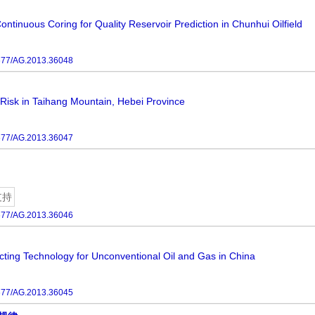
inuous Coring for Quality Reservoir Prediction in Chunhui Oilfield
677/AG.2013.36048
Risk in Taihang Mountain, Hebei Province
677/AG.2013.36047
支持
677/AG.2013.36046
ting Technology for Unconventional Oil and Gas in China
677/AG.2013.36045