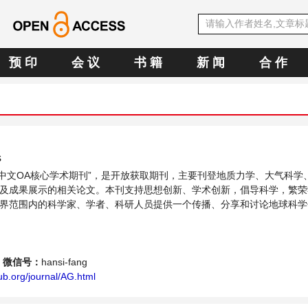
预 印
会 议
书 籍
新 闻
合 作
s
SE中文OA核心学术期刊”，是开放获取期刊，主要刊登地质力学、大气科学
及成果展示的相关论文。本刊支持思想创新、学术创新，倡导科学，繁荣
界范围内的科学家、学者、科研人员提供一个传播、分享和讨论地球科学
微信号：
hansi-fang
b.org/journal/AG.html