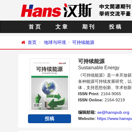
首 页
文 章
期 刊
投 稿
首页
地球与环境
可持续能源
可持续能源
Sustainable Energy
《可持续能源》是一本开放获
各种能源可持续发展研究，以
体，支持思想创新、学术创新
并关注能源发展的人员提供一
ISSN Print:
2164-9065
ISSN Online:
2164-9219
编辑邮箱:
se@hanspub.org
Website:
https://www.hanspu
投稿