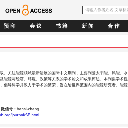
预 印
会 议
书 籍
新 闻
合 作
取、关注能源领域最新进展的国际中文期刊，主要刊登太阳能、风能、水
及能源与经济、环境、政策等关系的学术论文和成果评述。本刊集学术性
，倡导科学并致力于学术的繁荣，旨在给世界范围内的能源研究者、能源
个传播、分享和讨论能源持续性发展的交流平台。
微信号：
hansi-cheng
b.org/journal/SE.html