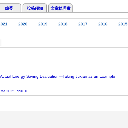
编委
投稿须知
文章处理费
2021
2020
2019
2018
2017
2016
2015
 Actual Energy Saving Evaluation—Taking Juxian as an Example
7/se.2025.155010