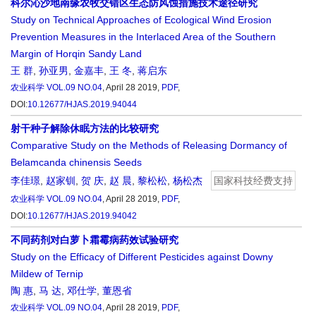
科尔沁沙地南缘农牧交错区生态防风蚀措施技术途径研究
Study on Technical Approaches of Ecological Wind Erosion
Prevention Measures in the Interlaced Area of the Southern
Margin of Horqin Sandy Land
王 群
,
孙亚男
,
金嘉丰
,
王 冬
,
蒋启东
农业科学
VOL.09 NO.04
, April 28 2019,
PDF
,
DOI:
10.12677/HJAS.2019.94044
射干种子解除休眠方法的比较研究
Comparative Study on the Methods of Releasing Dormancy of
Belamcanda chinensis Seeds
李佳璟
,
赵家钏
,
贺 庆
,
赵 晨
,
黎松松
,
杨松杰
国家科技经费支持
农业科学
VOL.09 NO.04
, April 28 2019,
PDF
,
DOI:
10.12677/HJAS.2019.94042
不同药剂对白萝卜霜霉病药效试验研究
Study on the Efficacy of Different Pesticides against Downy
Mildew of Ternip
陶 惠
,
马 达
,
邓仕学
,
董恩省
农业科学
VOL.09 NO.04
, April 28 2019,
PDF
,