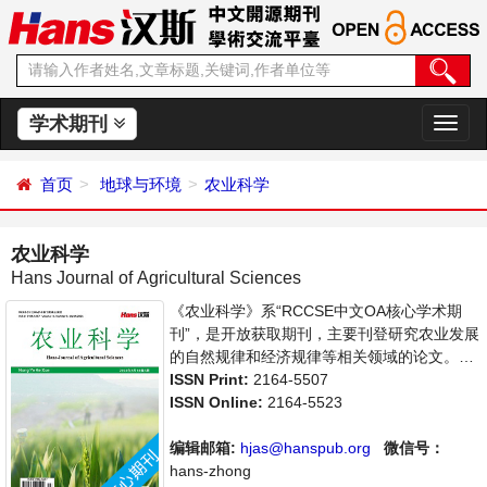
学术期刊
切
换
导
首页
地球与环境
农业科学
航
农业科学
Hans Journal of Agricultural Sciences
《农业科学》系“RCCSE中文OA核心学术期
刊”，是开放获取期刊，主要刊登研究农业发展
的自然规律和经济规律等相关领域的论文。本
刊集学术性、思想性为一体，支持思想创新、
ISSN Print:
2164-5507
学术创新，倡导科学并致力于学术繁荣，旨在
ISSN Online:
2164-5523
给世界范围内农业科学各领域各方向的研究者
提供一个传播、分享和讨论农业科学问题与发
编辑邮箱:
hjas@hanspub.org
微信号：
展的交流平台。
hans-zhong