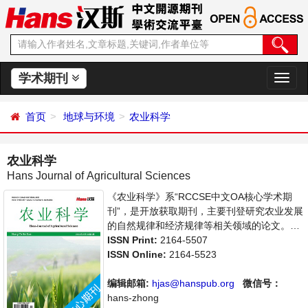
学术期刊
切
换
导
首页
地球与环境
农业科学
航
农业科学
Hans Journal of Agricultural Sciences
《农业科学》系“RCCSE中文OA核心学术期
刊”，是开放获取期刊，主要刊登研究农业发展
的自然规律和经济规律等相关领域的论文。本
刊集学术性、思想性为一体，支持思想创新、
ISSN Print:
2164-5507
学术创新，倡导科学并致力于学术繁荣，旨在
ISSN Online:
2164-5523
给世界范围内农业科学各领域各方向的研究者
提供一个传播、分享和讨论农业科学问题与发
编辑邮箱:
hjas@hanspub.org
微信号：
展的交流平台。
hans-zhong