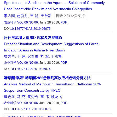
Spectroscopic Studies on the Aqueous Solution of Commonly
Used Insecticide Phoxim and Avermectin Chlorpyrifos
李方圆
,
赵新月
,
王 昆
,
王乐新
科研立项经费支持
农业科学
VOL.09 NO.06
, June 28 2019,
PDF
,
DOI:
10.12677/HJAS.2019.96075
阿什河流域大型灌区现状及发展建议
Present Situation and Development Suggestions of Large
Irrigation Areas in Ashihe River Basin
柴方营
,
于 婷
,
迟晋峰
,
刘 军
,
于洪贤
农业科学
VOL.09 NO.06
, June 28 2019,
PDF
,
DOI:
10.12677/HJAS.2019.96074
嗪草酮·砜嘧·烯草酮28%悬浮剂高效液相色谱分析方法
Analysis Method of Metribuzin Rimsulfuron Clethodim 28%
Suspension Concentrate by HPLC
戴色琴
,
马 克
,
黄秀秀
,
董 祎
,
顾龙飞
农业科学
VOL.09 NO.06
, June 28 2019,
PDF
,
DOI:
10.12677/HJAS.2019.96073