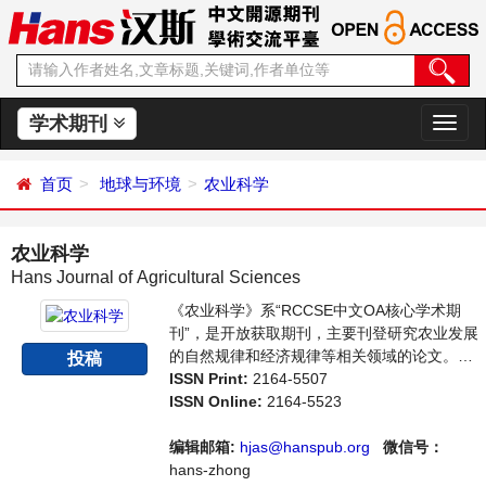
学术期刊
切
换
导
首页
地球与环境
农业科学
航
农业科学
Hans Journal of Agricultural Sciences
《农业科学》系“RCCSE中文OA核心学术期
刊”，是开放获取期刊，主要刊登研究农业发展
的自然规律和经济规律等相关领域的论文。本
投稿
刊集学术性、思想性为一体，支持思想创新、
ISSN Print:
2164-5507
学术创新，倡导科学并致力于学术繁荣，旨在
ISSN Online:
2164-5523
给世界范围内农业科学各领域各方向的研究者
提供一个传播、分享和讨论农业科学问题与发
编辑邮箱:
hjas@hanspub.org
微信号：
展的交流平台。
hans-zhong