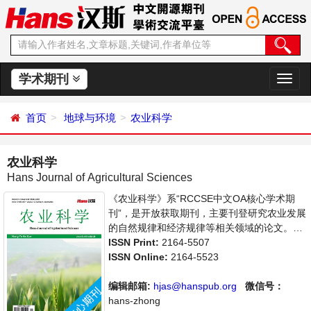
学术期刊
切
换
导
首页
地球与环境
农业科学
航
农业科学
Hans Journal of Agricultural Sciences
《农业科学》系“RCCSE中文OA核心学术期
刊”，是开放获取期刊，主要刊登研究农业发展
的自然规律和经济规律等相关领域的论文。本
刊集学术性、思想性为一体，支持思想创新、
ISSN Print:
2164-5507
学术创新，倡导科学并致力于学术繁荣，旨在
ISSN Online:
2164-5523
给世界范围内农业科学各领域各方向的研究者
提供一个传播、分享和讨论农业科学问题与发
编辑邮箱:
hjas@hanspub.org
微信号：
展的交流平台。
hans-zhong