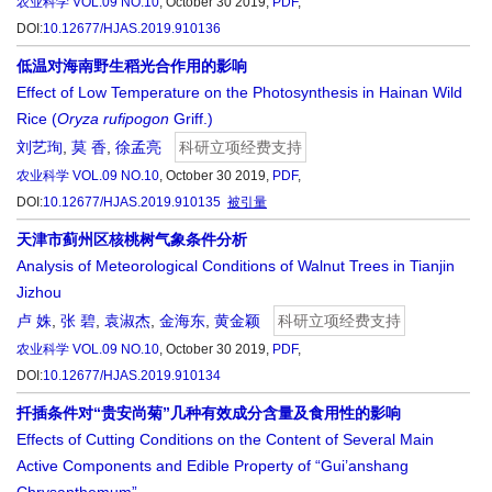
农业科学
VOL.09 NO.10
, October 30 2019,
PDF
,
DOI:
10.12677/HJAS.2019.910136
低温对海南野生稻光合作用的影响
Effect of Low Temperature on the Photosynthesis in Hainan Wild
Rice (
Oryza rufipogon
Griff.)
刘艺珣
,
莫 香
,
徐孟亮
科研立项经费支持
农业科学
VOL.09 NO.10
, October 30 2019,
PDF
,
DOI:
10.12677/HJAS.2019.910135
被引量
天津市蓟州区核桃树气象条件分析
Analysis of Meteorological Conditions of Walnut Trees in Tianjin
Jizhou
卢 姝
,
张 碧
,
袁淑杰
,
金海东
,
黄金颖
科研立项经费支持
农业科学
VOL.09 NO.10
, October 30 2019,
PDF
,
DOI:
10.12677/HJAS.2019.910134
扦插条件对“贵安尚菊”几种有效成分含量及食用性的影响
Effects of Cutting Conditions on the Content of Several Main
Active Components and Edible Property of “Gui’anshang