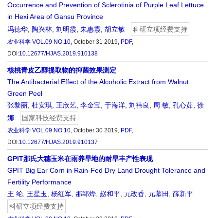
Occurrence and Prevention of Sclerotinia of Purple Leaf Lettuce
in Hexi Area of Gansu Province
冯德华
,
陶兴林
,
刘明霞
,
朱惠霞
,
胡立敏
科研立项经费支持
农业科学
VOL.09 NO.10
, October 31 2019,
PDF
,
DOI:
10.12677/HJAS.2019.910138
核桃青皮乙醇提取物的抑菌效果测定
The Antibacterial Effect of the Alcoholic Extract from Walnut
Green Peel
张黎丽
,
杜安琪
,
王欣艺
,
李金宝
,
于海洋
,
刘祎良
,
周 敏
,
孔心茹
,
徐
娜
国家科技经费支持
农业科学
VOL.09 NO.10
, October 30 2019,
PDF
,
DOI:
10.12677/HJAS.2019.910137
GPIT那氏大穗玉米在雨养旱地的耐旱丰产性表现
GPIT Big Ear Corn in Rain-Fed Dry Land Drought Tolerance and
Fertility Performance
王 纶
,
王星玉
,
杨红军
,
那郅烨
,
赵和平
,
元改香
,
元慕田
,
薛新平
科研立项经费支持