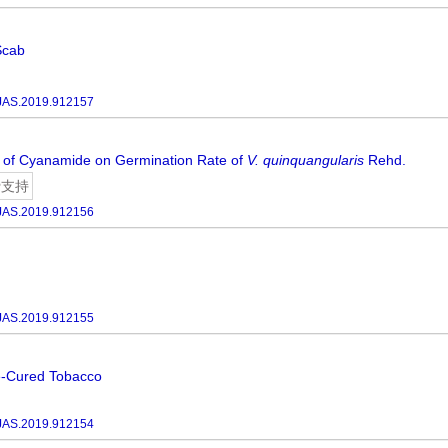
Scab
JAS.2019.912157
e of Cyanamide on Germination Rate of
V. quinquangularis
Rehd.
费支持
JAS.2019.912156
JAS.2019.912155
ue-Cured Tobacco
JAS.2019.912154