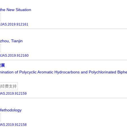
the New Situation
HJAS.2019.912161
zhou, Tianjin
HJAS.2019.912160
进展
ation of Polycyclic Aromatic Hydrocarbons and Polychlorinated Biphen
项经费支持
JAS.2019.912159
Methodology
JAS.2019.912158