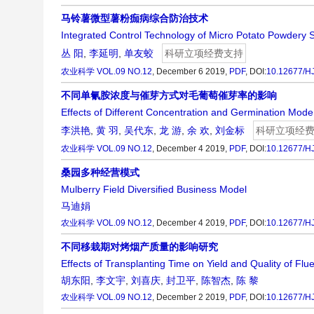
马铃薯微型薯粉痂病综合防治技术
Integrated Control Technology of Micro Potato Powdery 
丛 阳
,
李延明
,
单友蛟
科研立项经费支持
农业科学
VOL.09 NO.12
, December 6 2019,
PDF
,
DOI:
10.12677/H
不同单氰胺浓度与催芽方式对毛葡萄催芽率的影响
Effects of Different Concentration and Germination Mod
李洪艳
,
黄 羽
,
吴代东
,
龙 游
,
余 欢
,
刘金标
科研立项经
农业科学
VOL.09 NO.12
, December 4 2019,
PDF
,
DOI:
10.12677/H
桑园多种经营模式
Mulberry Field Diversified Business Model
马迪娟
农业科学
VOL.09 NO.12
, December 4 2019,
PDF
,
DOI:
10.12677/H
不同移栽期对烤烟产质量的影响研究
Effects of Transplanting Time on Yield and Quality of Fl
胡东阳
,
李文宇
,
刘喜庆
,
封卫平
,
陈智杰
,
陈 黎
农业科学
VOL.09 NO.12
, December 2 2019,
PDF
,
DOI:
10.12677/H