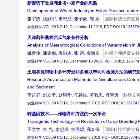
新形势下发展湖北省小麦产业的思路
Development of Wheat Industry in Hubei Province under 
张宇庆
,
汤颢军
,
李想成
,
张子豪
,
邹 娟
国家科技经费支持
农业科学
VOL.09 NO.12
, December 11 2019,
PDF
,
DOI:
10.12677/
天津蓟州桑梓西瓜气象条件分析
Analysis of Meteorological Conditions of Watermelon in Ji
姚彦伶
,
漆定梅
,
袁淑杰
,
张 碧
,
金海东
科研立项经费支持
农业科学
VOL.09 NO.12
, December 10 2019,
PDF
,
DOI:
10.12677/
土壤和沉积物中多环芳烃和多氯联苯同时检测方法的研究
Research Advances on Methods for Simultaneous Determin
and Sediment
李超群
,
刘立平
,
赵锦华
,
任颖俊
,
蒋敬思
,
肖智勇
科研立
农业科学
VOL.09 NO.12
, December 6 2019,
PDF
,
DOI:
10.12677/H
转基因技术——作物育种方法的一次革命
Transgenic Technology—A Revolution of Crop Breeding 
王文学
,
朱 光
,
李想成
,
朱展望
,
高春保
国家科技经费支持
农业科学
VOL.09 NO.12
, December 6 2019,
PDF
,
DOI:
10.12677/H