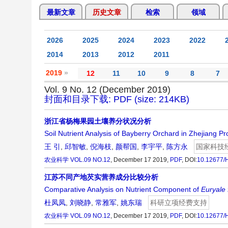
最新文章
历史文章
检索
领域
2026
2025
2024
2023
2022
2014
2013
2012
2011
2019
»
12
11
10
9
8
7
Vol. 9 No. 12 (December 2019)
封面和目录下载: PDF (size: 214KB)
浙江省杨梅果园土壤养分状况分析
Soil Nutrient Analysis of Bayberry Orchard in Zhejiang Pr
王 引
,
邱智敏
,
倪海枝
,
颜帮国
,
李宇平
,
陈方永
国家科技
农业科学
VOL.09 NO.12
, December 17 2019,
PDF
,
DOI:
10.12677/
江苏不同产地芡实营养成分比较分析
Comparative Analysis on Nutrient Component of
Euryale 
杜凤凤
,
刘晓静
,
常雅军
,
姚东瑞
科研立项经费支持
农业科学
VOL.09 NO.12
, December 17 2019,
PDF
,
DOI:
10.12677/