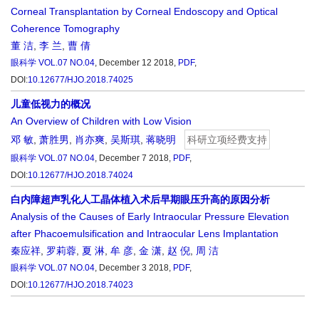
Corneal Transplantation by Corneal Endoscopy and Optical
Coherence Tomography
董 洁
,
李 兰
,
曹 倩
眼科学
VOL.07 NO.04
, December 12 2018,
PDF
,
DOI:
10.12677/HJO.2018.74025
儿童低视力的概况
An Overview of Children with Low Vision
邓 敏
,
萧胜男
,
肖亦爽
,
吴斯琪
,
蒋晓明
科研立项经费支持
眼科学
VOL.07 NO.04
, December 7 2018,
PDF
,
DOI:
10.12677/HJO.2018.74024
白内障超声乳化人工晶体植入术后早期眼压升高的原因分析
Analysis of the Causes of Early Intraocular Pressure Elevation
after Phacoemulsification and Intraocular Lens Implantation
秦应祥
,
罗莉蓉
,
夏 淋
,
牟 彦
,
金 潇
,
赵 倪
,
周 洁
眼科学
VOL.07 NO.04
, December 3 2018,
PDF
,
DOI:
10.12677/HJO.2018.74023