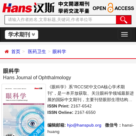
学术期刊
切
换
导
首页
医药卫生
眼科学
航
眼科学
Hans Journal of Ophthalmology
《眼科学》系“RCCSE中文OA核心学术期
刊”，是一本开放获取、关注眼科学领域最新进
展的国际中文期刊，主要刊登眼部生理结构分
析、眼部疾病的检查、病理与治疗等相关内容
ISSN Print:
2167-6542
的学术论文。本刊支持思想创新、学术创新，
ISSN Online:
2167-6550
倡导科学，繁荣学术，集学术性、思想性为一
体，旨在给世界范围内的科学家、学者、科研
编辑邮箱:
hjo@hanspub.org
微信号：
hansi-
人员提供一个传播、分享和讨论眼科学领域内
huang