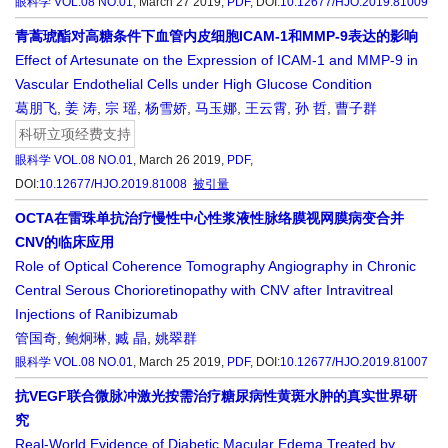
眼科学
VOL.08 NO.01
, March 27 2019,
PDF
,
DOI:
10.12677/HJO.2019.81009
青蒿琥酯对高糖条件下血管内皮细胞ICAM-1和MMP-9表达的影响
Effect of Artesunate on the Expression of ICAM-1 and MMP-9 in
Vascular Endothelial Cells under High Glucose Condition
葛朋飞
,
姜 涛
,
宗 瑶
,
杨雪娇
,
马玉娜
,
王云霄
,
孙 哲
,
曹子群
科研立项经费支持
眼科学
VOL.08 NO.01
, March 26 2019,
PDF
,
DOI:
10.12677/HJO.2019.81008
被引量
OCTA在雷珠单抗治疗慢性中心性浆液性脉络膜视网膜病变合并
CNV的临床应用
Role of Optical Coherence Tomography Angiography in Chronic
Central Serous Chorioretinopathy with CNV after Intravitreal
Injections of Ranibizumab
管国奇
,
鲍炯琳
,
臧 晶
,
姚翠群
眼科学
VOL.08 NO.01
, March 25 2019,
PDF
,
DOI:
10.12677/HJO.2019.81007
抗VEGF联合微脉冲激光按需治疗糖尿病性黄斑水肿的真实世界研
究
Real-World Evidence of Diabetic Macular Edema Treated by