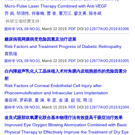
Micro-Pulse Laser Therapy Combined with Anti-VEGF
乔 岗
,
邹强性
,
何春梅
,
曹 奎
,
董万江
,
廖文勇
,
陈冬斌
科研立项经费支持
眼科学
VOL.08 NO.01
, March 22 2019,
PDF
,
DOI:
10.12677/HJO.2019.81006
糖尿病视网膜病变危险因素及治疗进展
Risk Factors and Treatment Progress of Diabetic Retinopathy
黄凯瑞
眼科学
VOL.08 NO.01
, March 22 2019,
PDF
,
DOI:
10.12677/HJO.2019.81005
白内障超声乳化人工晶体植入术对角膜内皮细胞损伤的危险因素分
析
Risk Factors of Corneal Endothelial Cell Injury after
Phacoemulsification and Intraocular Lens Implantation
秦应祥
,
罗莉蓉
,
夏 淋
,
牟 彦
,
金 潇
,
赵 倪
,
周 洁
眼科学
VOL.08 NO.01
, March 15 2019,
PDF
,
DOI:
10.12677/HJO.2019.81004
改良式眼部吹氧雾化联合基本物理疗法有效提高干眼症治疗效果
Improved Eye Oxygen Blowing Atomization Combined with Basic
Physical Therapy to Effectively Improve the Treatment of Dry Eye