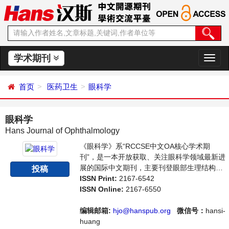
学术期刊
切
换
导
首页
医药卫生
眼科学
航
眼科学
Hans Journal of Ophthalmology
《眼科学》系“RCCSE中文OA核心学术期
刊”，是一本开放获取、关注眼科学领域最新进
展的国际中文期刊，主要刊登眼部生理结构分
投稿
析、眼部疾病的检查、病理与治疗等相关内容
ISSN Print:
2167-6542
的学术论文。本刊支持思想创新、学术创新，
ISSN Online:
2167-6550
倡导科学，繁荣学术，集学术性、思想性为一
体，旨在给世界范围内的科学家、学者、科研
编辑邮箱:
hjo@hanspub.org
微信号：
hansi-
人员提供一个传播、分享和讨论眼科学领域内
huang