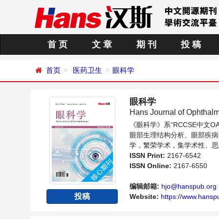
首 页
文 章
期 刊
投 稿
首页
医药卫生
眼科学
眼科学
Hans Journal of Ophthal
《眼科学》系“RCCSE中
眼部生理结构分析、眼部疾病
学，繁荣学术，集学术性、思
眼科学领域内不同方向问题与
ISSN Print:
2167-6542
ISSN Online:
2167-6550
编辑邮箱:
hjo@hanspub.org
投稿
Website:
https://www.hansp