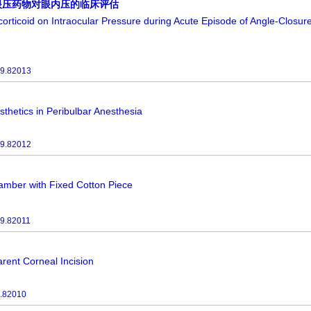
眼压药物对眼内压的临床评估
ocorticoid on Intraocular Pressure during Acute Episode of Angle-Clos
9.82013
sthetics in Peribulbar Anesthesia
9.82012
amber with Fixed Cotton Piece
9.82011
arent Corneal Incision
.82010