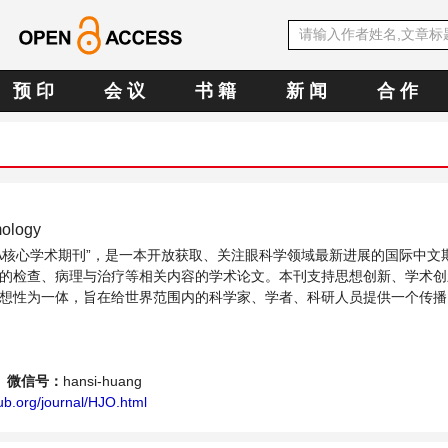
预 印
会 议
书 籍
新 闻
合 作
mology
文OA核心学术期刊”，是一本开放获取、关注眼科学领域最新进展的国际中文
的检查、病理与治疗等相关内容的学术论文。本刊支持思想创新、学术创
想性为一体，旨在给世界范围内的科学家、学者、科研人员提供一个传播
发展的交流平台。
微信号：
hansi-huang
ub.org/journal/HJO.html