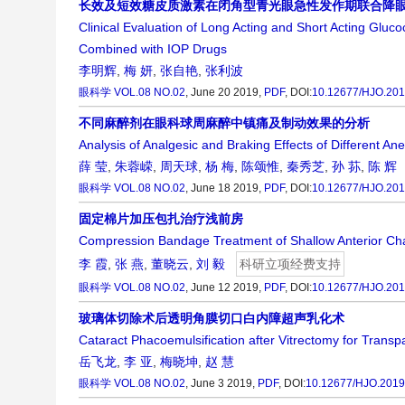
长效及短效糖皮质激素在闭角型青光眼急性发作期联合降
Clinical Evaluation of Long Acting and Short Acting Gluc
Combined with IOP Drugs
李明辉
,
梅 妍
,
张自艳
,
张利波
眼科学
VOL.08 NO.02
, June 20 2019,
PDF
,
DOI:
10.12677/HJO.201
不同麻醉剂在眼科球周麻醉中镇痛及制动效果的分析
Analysis of Analgesic and Braking Effects of Different Ane
薛 莹
,
朱蓉嵘
,
周天球
,
杨 梅
,
陈颂惟
,
秦秀芝
,
孙 荪
,
陈 辉
眼科学
VOL.08 NO.02
, June 18 2019,
PDF
,
DOI:
10.12677/HJO.201
固定棉片加压包扎治疗浅前房
Compression Bandage Treatment of Shallow Anterior Ch
李 霞
,
张 燕
,
董晓云
,
刘 毅
科研立项经费支持
眼科学
VOL.08 NO.02
, June 12 2019,
PDF
,
DOI:
10.12677/HJO.201
玻璃体切除术后透明角膜切口白内障超声乳化术
Cataract Phacoemulsification after Vitrectomy for Transp
岳飞龙
,
李 亚
,
梅晓坤
,
赵 慧
眼科学
VOL.08 NO.02
, June 3 2019,
PDF
,
DOI:
10.12677/HJO.2019