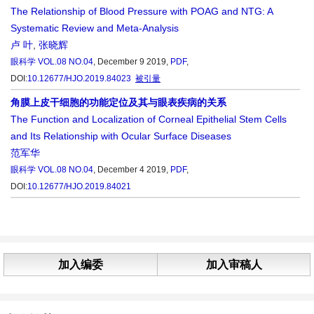
The Relationship of Blood Pressure with POAG and NTG: A
Systematic Review and Meta-Analysis
卢 叶
,
张晓辉
眼科学
VOL.08 NO.04
, December 9 2019,
PDF
,
DOI:
10.12677/HJO.2019.84023
被引量
角膜上皮干细胞的功能定位及其与眼表疾病的关系
The Function and Localization of Corneal Epithelial Stem Cells
and Its Relationship with Ocular Surface Diseases
范军华
眼科学
VOL.08 NO.04
, December 4 2019,
PDF
,
DOI:
10.12677/HJO.2019.84021
加入编委
加入审稿人