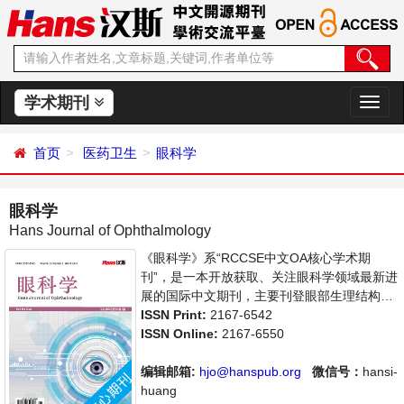
学术期刊
切
换
导
首页
医药卫生
眼科学
航
眼科学
Hans Journal of Ophthalmology
《眼科学》系“RCCSE中文OA核心学术期
刊”，是一本开放获取、关注眼科学领域最新进
展的国际中文期刊，主要刊登眼部生理结构分
析、眼部疾病的检查、病理与治疗等相关内容
ISSN Print:
2167-6542
的学术论文。本刊支持思想创新、学术创新，
ISSN Online:
2167-6550
倡导科学，繁荣学术，集学术性、思想性为一
体，旨在给世界范围内的科学家、学者、科研
编辑邮箱:
hjo@hanspub.org
微信号：
hansi-
人员提供一个传播、分享和讨论眼科学领域内
huang