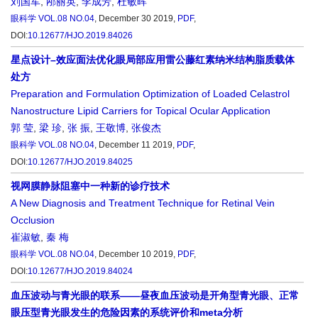
刘国军
,
邴丽英
,
李成芳
,
杜敏晖
眼科学
VOL.08 NO.04
, December 30 2019,
PDF
,
DOI:
10.12677/HJO.2019.84026
星点设计–效应面法优化眼局部应用雷公藤红素纳米结构脂质载体
处方
Preparation and Formulation Optimization of Loaded Celastrol
Nanostructure Lipid Carriers for Topical Ocular Application
郭 莹
,
梁 珍
,
张 振
,
王敬博
,
张俊杰
眼科学
VOL.08 NO.04
, December 11 2019,
PDF
,
DOI:
10.12677/HJO.2019.84025
视网膜静脉阻塞中一种新的诊疗技术
A New Diagnosis and Treatment Technique for Retinal Vein
Occlusion
崔淑敏
,
秦 梅
眼科学
VOL.08 NO.04
, December 10 2019,
PDF
,
DOI:
10.12677/HJO.2019.84024
血压波动与青光眼的联系——昼夜血压波动是开角型青光眼、正常
眼压型青光眼发生的危险因素的系统评价和meta分析