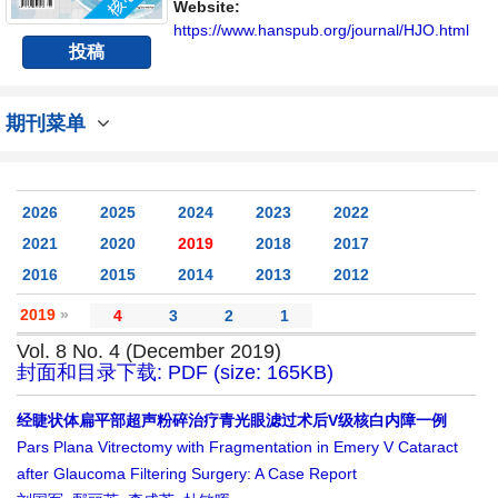
不同方向问题与发展的交流平台。
Website:
https://www.hanspub.org/journal/HJO.html
投稿
期刊菜单
2026
2025
2024
2023
2022
2021
2020
2019
2018
2017
2016
2015
2014
2013
2012
2019
»
4
3
2
1
Vol. 8 No. 4 (December 2019)
封面和目录下载: PDF (size: 165KB)
经睫状体扁平部超声粉碎治疗青光眼滤过术后V级核白内障一例
Pars Plana Vitrectomy with Fragmentation in Emery V Cataract
after Glaucoma Filtering Surgery: A Case Report