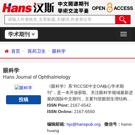
学术期刊
切
换
导
首页
医药卫生
眼科学
航
眼科学
Hans Journal of Ophthalmology
《眼科学》系“RCCSE中文OA核心学术期
刊”，是一本开放获取、关注眼科学领域最新进
展的国际中文期刊，主要刊登眼部生理结构分
投稿
析、眼部疾病的检查、病理与治疗等相关内容
ISSN Print:
2167-6542
的学术论文。本刊支持思想创新、学术创新，
ISSN Online:
2167-6550
倡导科学，繁荣学术，集学术性、思想性为一
体，旨在给世界范围内的科学家、学者、科研
编辑邮箱:
hjo@hanspub.org
微信号：
hansi-
人员提供一个传播、分享和讨论眼科学领域内
huang