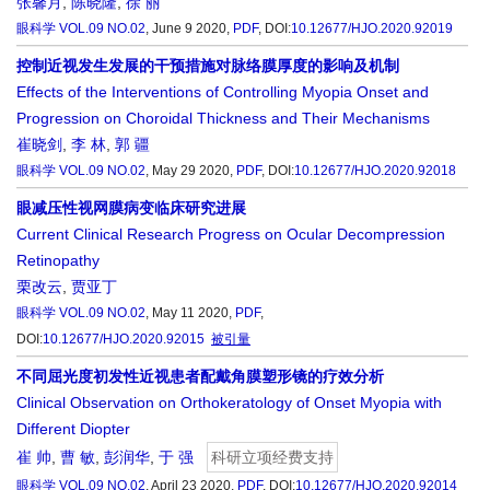
张馨月
,
陈晓隆
,
徐 丽
眼科学
VOL.09 NO.02
, June 9 2020,
PDF
,
DOI:
10.12677/HJO.2020.92019
控制近视发生发展的干预措施对脉络膜厚度的影响及机制
Effects of the Interventions of Controlling Myopia Onset and
Progression on Choroidal Thickness and Their Mechanisms
崔晓剑
,
李 林
,
郭 疆
眼科学
VOL.09 NO.02
, May 29 2020,
PDF
,
DOI:
10.12677/HJO.2020.92018
眼减压性视网膜病变临床研究进展
Current Clinical Research Progress on Ocular Decompression
Retinopathy
栗改云
,
贾亚丁
眼科学
VOL.09 NO.02
, May 11 2020,
PDF
,
DOI:
10.12677/HJO.2020.92015
被引量
不同屈光度初发性近视患者配戴角膜塑形镜的疗效分析
Clinical Observation on Orthokeratology of Onset Myopia with
Different Diopter
崔 帅
,
曹 敏
,
彭润华
,
于 强
科研立项经费支持
眼科学
VOL.09 NO.02
, April 23 2020,
PDF
,
DOI:
10.12677/HJO.2020.92014