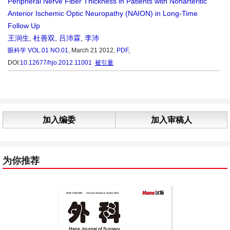
Peripheral Nerve Fiber Thickness in Patients with Nonarteritic
Anterior Ischemic Optic Neuropathy (NAION) in Long-Time
Follow Up
王润生
,
杜善双
,
吕沛霖
,
李沛
眼科学
VOL.01 NO.01
, March 21 2012,
PDF
,
DOI:
10.12677/hjo.2012.11001
被引量
加入编委
加入审稿人
为你推荐