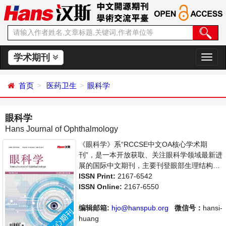
学术期刊
切
换
导
首页
医药卫生
眼科学
航
眼科学
Hans Journal of Ophthalmology
《眼科学》系“RCCSE中文OA核心学术期
刊”，是一本开放获取、关注眼科学领域最新进
展的国际中文期刊，主要刊登眼部生理结构分
析、眼部疾病的检查、病理与治疗等相关内容
ISSN Print:
2167-6542
的学术论文。本刊支持思想创新、学术创新，
ISSN Online:
2167-6550
倡导科学，繁荣学术，集学术性、思想性为一
体，旨在给世界范围内的科学家、学者、科研
编辑邮箱:
hjo@hanspub.org
微信号：
hansi-
人员提供一个传播、分享和讨论眼科学领域内
huang