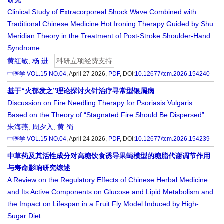
研究
Clinical Study of Extracorporeal Shock Wave Combined with
Traditional Chinese Medicine Hot Ironing Therapy Guided by Shu
Meridian Theory in the Treatment of Post-Stroke Shoulder-Hand
Syndrome
黄红敏
,
杨 进
科研立项经费支持
中医学
VOL.15 NO.04
, April 27 2026,
PDF
,
DOI:
10.12677/tcm.2026.154240
基于“火郁发之”理论探讨火针治疗寻常型银屑病
Discussion on Fire Needling Therapy for Psoriasis Vulgaris
Based on the Theory of “Stagnated Fire Should Be Dispersed”
朱海燕
,
周夕入
,
黄 蜀
中医学
VOL.15 NO.04
, April 24 2026,
PDF
,
DOI:
10.12677/tcm.2026.154239
中草药及其活性成分对高糖饮食诱导果蝇模型的糖脂代谢调节作用
与寿命影响研究综述
A Review on the Regulatory Effects of Chinese Herbal Medicine
and Its Active Components on Glucose and Lipid Metabolism and
the Impact on Lifespan in a Fruit Fly Model Induced by High-
Sugar Diet