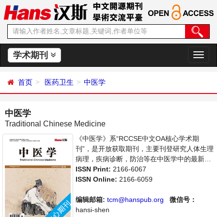
学术期刊
切
换
导
首页
医药卫生
中医学
航
中医学
Traditional Chinese Medicine
《中医学》系“RCCSE中文OA核心学术期
刊”，是开放获取期刊，主要刊登研究人体生理
病理，疾病诊断，防治等在中医学中的最新应
用的论文。本刊支持思想创新、学术创新，倡
ISSN Print:
2166-6067
导科学，繁荣学术，集学术性、思想性为一
ISSN Online:
2166-6059
体，旨在给世界范围内的科学家、学者、科研
人员提供一个传播、分享和讨论中医学领域内
编辑邮箱:
tcm@hanspub.org
微信号：
不同方向问题与发展的交流平台。
hansi-shen