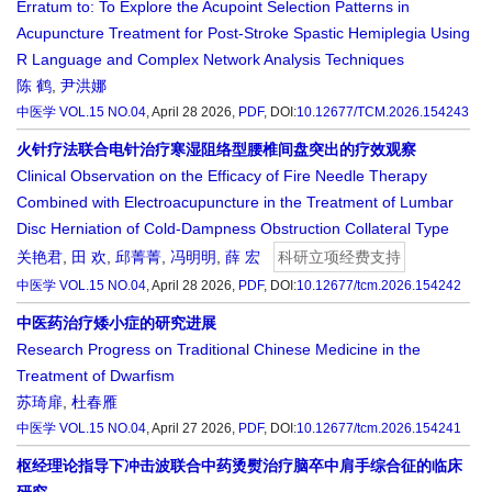
Erratum to: To Explore the Acupoint Selection Patterns in
Acupuncture Treatment for Post-Stroke Spastic Hemiplegia Using
R Language and Complex Network Analysis Techniques
陈 鹤
,
尹洪娜
中医学
VOL.15 NO.04
, April 28 2026,
PDF
,
DOI:
10.12677/TCM.2026.154243
火针疗法联合电针治疗寒湿阻络型腰椎间盘突出的疗效观察
Clinical Observation on the Efficacy of Fire Needle Therapy
Combined with Electroacupuncture in the Treatment of Lumbar
Disc Herniation of Cold-Dampness Obstruction Collateral Type
关艳君
,
田 欢
,
邱菁菁
,
冯明明
,
薛 宏
科研立项经费支持
中医学
VOL.15 NO.04
, April 28 2026,
PDF
,
DOI:
10.12677/tcm.2026.154242
中医药治疗矮小症的研究进展
Research Progress on Traditional Chinese Medicine in the
Treatment of Dwarfism
苏琦扉
,
杜春雁
中医学
VOL.15 NO.04
, April 27 2026,
PDF
,
DOI:
10.12677/tcm.2026.154241
枢经理论指导下冲击波联合中药烫熨治疗脑卒中肩手综合征的临床