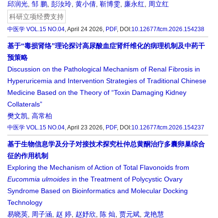
邱润光
,
邹 鹏
,
彭汝玲
,
黄小倩
,
靳博雯
,
廉永红
,
周立红
科研立项经费支持
中医学
VOL.15 NO.04
, April 24 2026,
PDF
,
DOI:
10.12677/tcm.2026.154238
基于“毒损肾络”理论探讨高尿酸血症肾纤维化的病理机制及中药干
预策略
Discussion on the Pathological Mechanism of Renal Fibrosis in
Hyperuricemia and Intervention Strategies of Traditional Chinese
Medicine Based on the Theory of “Toxin Damaging Kidney
Collaterals”
樊文凯
,
高常柏
中医学
VOL.15 NO.04
, April 23 2026,
PDF
,
DOI:
10.12677/tcm.2026.154237
基于生物信息学及分子对接技术探究杜仲总黄酮治疗多囊卵巢综合
征的作用机制
Exploring the Mechanism of Action of Total Flavonoids from
Eucommia
u
lmoides
in the Treatment of Polycystic Ovary
Syndrome Based on Bioinformatics and Molecular Docking
Technology
易晓英
,
周子涵
,
赵 婷
,
赵妤欣
,
陈 灿
,
贾元斌
,
龙艳慧