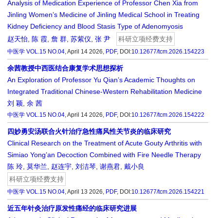
Analysis of Medication Experience of Professor Chen Xia from
Jinling Women’s Medicine of Jinling Medical School in Treating
Kidney Deficiency and Blood Stasis Type of Adenomyosis
赵天怡
,
陈 霞
,
詹 群
,
苏紫仪
,
张 尹
科研立项经费支持
中医学
VOL.15 NO.04
, April 14 2026,
PDF
,
DOI:
10.12677/tcm.2026.154223
余茜教授中西医结合康复学术思想探析
An Exploration of Professor Yu Qian’s Academic Thoughts on
Integrated Traditional Chinese-Western Rehabilitation Medicine
刘 颖
,
余 茜
中医学
VOL.15 NO.04
, April 14 2026,
PDF
,
DOI:
10.12677/tcm.2026.154222
四妙勇安汤联合火针治疗急性痛风性关节炎的临床研究
Clinical Research on the Treatment of Acute Gouty Arthritis with
Simiao Yong’an Decoction Combined with Fire Needle Therapy
陈 玲
,
莫华兰
,
赵连宇
,
刘洁琴
,
谢燕君
,
戴小良
科研立项经费支持
中医学
VOL.15 NO.04
, April 13 2026,
PDF
,
DOI:
10.12677/tcm.2026.154221
近五年针灸治疗原发性痛经的临床研究进展