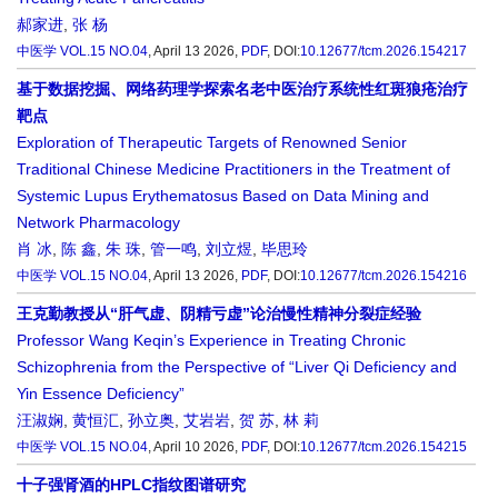
郝家进
,
张 杨
中医学
VOL.15 NO.04
, April 13 2026,
PDF
,
DOI:
10.12677/tcm.2026.154217
基于数据挖掘、网络药理学探索名老中医治疗系统性红斑狼疮治疗
靶点
Exploration of Therapeutic Targets of Renowned Senior
Traditional Chinese Medicine Practitioners in the Treatment of
Systemic Lupus Erythematosus Based on Data Mining and
Network Pharmacology
肖 冰
,
陈 鑫
,
朱 珠
,
管一鸣
,
刘立煜
,
毕思玲
中医学
VOL.15 NO.04
, April 13 2026,
PDF
,
DOI:
10.12677/tcm.2026.154216
王克勤教授从“肝气虚、阴精亏虚”论治慢性精神分裂症经验
Professor Wang Keqin’s Experience in Treating Chronic
Schizophrenia from the Perspective of “Liver Qi Deficiency and
Yin Essence Deficiency”
汪淑娴
,
黄恒汇
,
孙立奥
,
艾岩岩
,
贺 苏
,
林 莉
中医学
VOL.15 NO.04
, April 10 2026,
PDF
,
DOI:
10.12677/tcm.2026.154215
十子强肾酒的HPLC指纹图谱研究