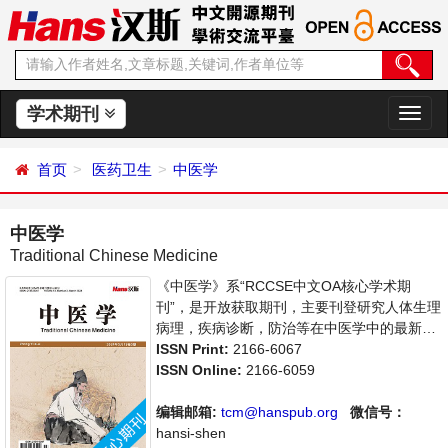
学术期刊
切
换
导
首页
医药卫生
中医学
航
中医学
Traditional Chinese Medicine
《中医学》系“RCCSE中文OA核心学术期
刊”，是开放获取期刊，主要刊登研究人体生理
病理，疾病诊断，防治等在中医学中的最新应
用的论文。本刊支持思想创新、学术创新，倡
ISSN Print:
2166-6067
导科学，繁荣学术，集学术性、思想性为一
ISSN Online:
2166-6059
体，旨在给世界范围内的科学家、学者、科研
人员提供一个传播、分享和讨论中医学领域内
编辑邮箱:
tcm@hanspub.org
微信号：
不同方向问题与发展的交流平台。
hansi-shen