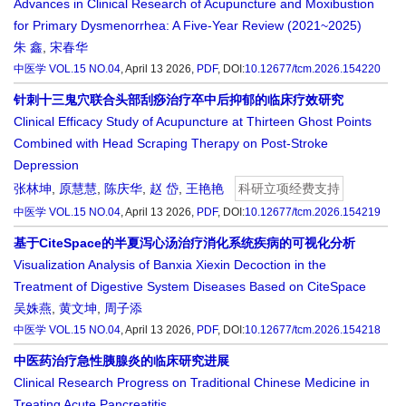
Advances in Clinical Research of Acupuncture and Moxibustion
for Primary Dysmenorrhea: A Five-Year Review (2021~2025)
朱 鑫
,
宋春华
中医学
VOL.15 NO.04
, April 13 2026,
PDF
,
DOI:
10.12677/tcm.2026.154220
针刺十三鬼穴联合头部刮痧治疗卒中后抑郁的临床疗效研究
Clinical Efficacy Study of Acupuncture at Thirteen Ghost Points
Combined with Head Scraping Therapy on Post-Stroke
Depression
张林坤
,
原慧慧
,
陈庆华
,
赵 岱
,
王艳艳
科研立项经费支持
中医学
VOL.15 NO.04
, April 13 2026,
PDF
,
DOI:
10.12677/tcm.2026.154219
基于CiteSpace的半夏泻心汤治疗消化系统疾病的可视化分析
Visualization Analysis of Banxia Xiexin Decoction in the
Treatment of Digestive System Diseases Based on CiteSpace
吴姝燕
,
黄文坤
,
周子添
中医学
VOL.15 NO.04
, April 13 2026,
PDF
,
DOI:
10.12677/tcm.2026.154218
中医药治疗急性胰腺炎的临床研究进展
Clinical Research Progress on Traditional Chinese Medicine in
Treating Acute Pancreatitis