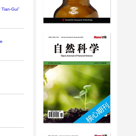
 Tian-Gui”
ne