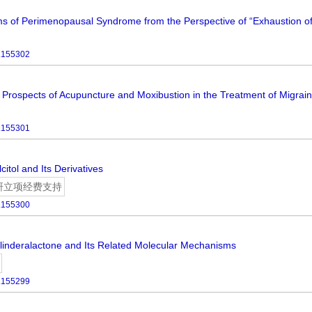
s of Perimenopausal Syndrome from the Perspective of “Exhaustion of
.155302
d Prospects of Acupuncture and Moxibustion in the Treatment of Migrai
.155301
itol and Its Derivatives
研立项经费支持
.155300
olinderalactone and Its Related Molecular Mechanisms
.155299