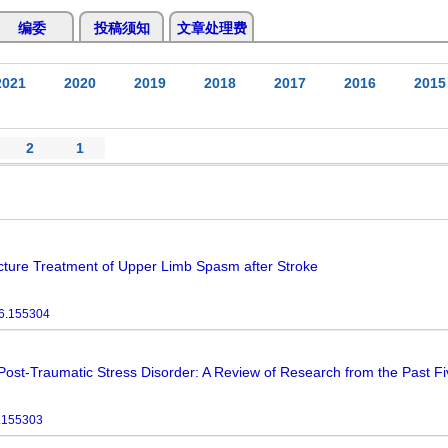
编委
投稿须知
文章处理费
2021
2020
2019
2018
2017
2016
2015
2
1
cture Treatment of Upper Limb Spasm after Stroke
6.155304
Post-Traumatic Stress Disorder: A Review of Research from the Past F
.155303