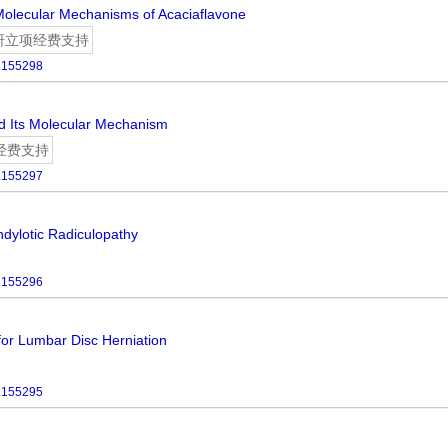
Molecular Mechanisms of Acaciaflavone
研立项经费支持
.155298
nd Its Molecular Mechanism
经费支持
.155297
dylotic Radiculopathy
.155296
 for Lumbar Disc Herniation
.155295