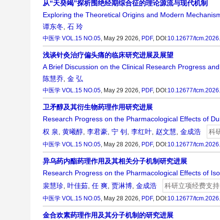
从“天癸竭”探析围绝经期综合征的理论源流与现代机制
Exploring the Theoretical Origins and Modern Mechanism
谭东冬
,
石 玲
中医学
VOL.15 NO.05
, May 29 2026,
PDF
,
DOI:
10.12677/tcm.2026
浅谈针灸治疗偏头痛的临床研究进展及展望
A Brief Discussion on the Clinical Research Progress an
陈慧乔
,
金 弘
中医学
VOL.15 NO.05
, May 29 2026,
PDF
,
DOI:
10.12677/tcm.2026
卫矛醇及其衍生物药理作用研究进展
Research Progress on the Pharmacological Effects of Dulc
权 泉
,
黄曦醇
,
李君豪
,
宁 钊
,
李红叶
,
赵文慧
,
金成浩
科
中医学
VOL.15 NO.05
, May 28 2026,
PDF
,
DOI:
10.12677/tcm.2026
异乌药内酯药理作用及其相关分子机制研究进展
Research Progress on the Pharmacological Effects of Is
裴慧珍
,
叶佳茹
,
任 爽
,
贾淋博
,
金成浩
科研立项经费支持
中医学
VOL.15 NO.05
, May 28 2026,
PDF
,
DOI:
10.12677/tcm.2026
金合欢素药理作用及其分子机制的研究进展