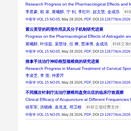
Research Progress on the Pharmacological Effects and 
李君豪
,
权 泉
,
黄曦醇
,
宁 钊
,
李红叶
,
赵文慧
,
金成浩
科
中医学
VOL.15 NO.05
, May 28 2026,
PDF
,
DOI:
10.12677/tcm.2026
紫云英苷的药理作用及其分子机制研究进展
Progress on the Pharmacological Effects of Astragalin a
黄曦醇
,
叶佳茹
,
裴慧珍
,
任 爽
,
贾淋博
,
金成浩
科研立项
中医学
VOL.15 NO.05
, May 28 2026,
PDF
,
DOI:
10.12677/tcm.2026
推拿手法治疗神经根型颈椎病的研究进展
Research Progress in Manual Treatment of Cervical Spon
李凌芝
,
李 萤
,
仲爱芹
中医学
VOL.15 NO.05
, May 28 2026,
PDF
,
DOI:
10.12677/tcm.2026
不同频次针刺疗法治疗腰椎间盘突出症的临床疗效观察
Clinical Efficacy of Acupuncture at Different Frequencies
徐军军
,
洪晓峰
,
袁兆龙
,
邓卫根
科研立项经费支持
中医学
VOL.15 NO.05
, May 28 2026,
PDF
,
DOI:
10.12677/tcm.2026