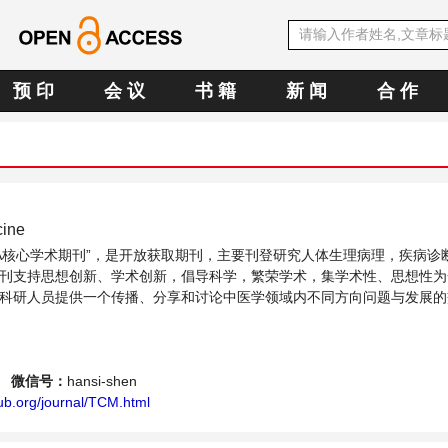
预 印
会 议
书 籍
新 闻
合 作
cine
文OA核心学术期刊”，是开放获取期刊，主要刊登研究人体生理病理，疾病诊
刊支持思想创新、学术创新，倡导科学，繁荣学术，集学术性、思想性为
科研人员提供一个传播、分享和讨论中医学领域内不同方向问题与发展的
微信号：
hansi-shen
ub.org/journal/TCM.html