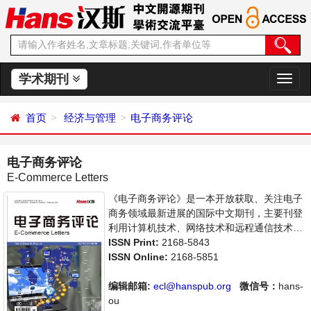
学术期刊
切
换
导
首页
经济与管理
电子商务评论
航
电子商务评论
E-Commerce Letters
《电子商务评论》是一本开放获取、关注电子
商务领域最新进展的国际中文期刊，主要刊登
利用计算机技术、网络技术和远程通信技术来
实现电子化、数字化和网络化的整个商务过程
ISSN Print:
2168-5843
的相关论文。本刊支持思想创新、学术创新，
ISSN Online:
2168-5851
倡导科学，繁荣学术，集学术性、思想性为一
体，旨在给世界范围内的科学家、学者、科研
编辑邮箱:
ecl@hanspub.org
微信号：
hans-
人员提供一个传播、分享和讨论电子商务领域
ou