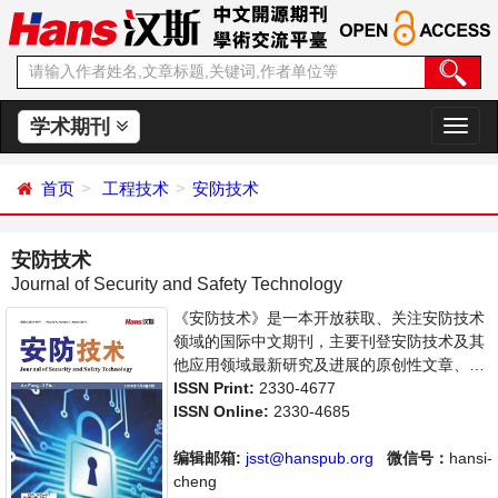
学术期刊
切
换
导
首页
工程技术
安防技术
航
安防技术
Journal of Security and Safety Technology
《安防技术》是一本开放获取、关注安防技术
领域的国际中文期刊，主要刊登安防技术及其
他应用领域最新研究及进展的原创性文章、关
注安防产品的应用、集成、维护。旨在给世界
ISSN Print:
2330-4677
范围内的科学家、学者、科研人员提供一个传
ISSN Online:
2330-4685
播、分享和讨论安防技术领域内不同方向问题
与发展的交流平台。
编辑邮箱:
jsst@hanspub.org
微信号：
hansi-
cheng