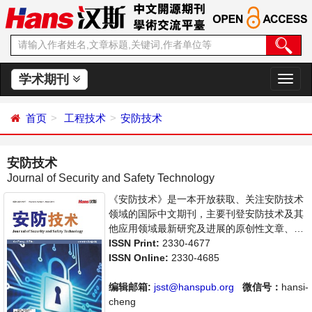
学术期刊
切
换
导
首页
工程技术
安防技术
航
安防技术
Journal of Security and Safety Technology
《安防技术》是一本开放获取、关注安防技术
领域的国际中文期刊，主要刊登安防技术及其
他应用领域最新研究及进展的原创性文章、关
注安防产品的应用、集成、维护。旨在给世界
ISSN Print:
2330-4677
范围内的科学家、学者、科研人员提供一个传
ISSN Online:
2330-4685
播、分享和讨论安防技术领域内不同方向问题
与发展的交流平台。
编辑邮箱:
jsst@hanspub.org
微信号：
hansi-
cheng