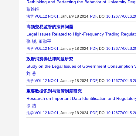
Rethinking and Perfecting the Behavior of University De
彭维维
法学
VOL.12 NO.01
, January 18 2024,
PDF
,
DOI:
10.12677/OJLS.2
高频交易监管的法律问题
Legal Issues Related to High-Frequency Trading Regulat
张 锐
,
董淑平
法学
VOL.12 NO.01
, January 18 2024,
PDF
,
DOI:
10.12677/OJLS.2
政府消费券法律问题研究
Study on the Legal Issues of Government Consumption 
刘 葱
法学
VOL.12 NO.01
, January 18 2024,
PDF
,
DOI:
10.12677/OJLS.2
重要数据识别与监管制度研究
Research on Important Data Identification and Regulato
徐 洁
法学
VOL.12 NO.01
, January 18 2024,
PDF
,
DOI:
10.12677/OJLS.2