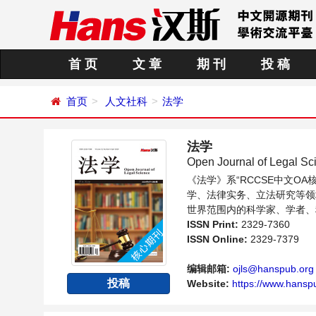
首 页
文 章
期 刊
投 稿
首页
人文社科
法学
法学
Open Journal of Legal Sc
《法学》系“RCCSE中文
学、法律实务、立法研究等领
世界范围内的科学家、学者、
ISSN Print:
2329-7360
ISSN Online:
2329-7379
编辑邮箱:
ojls@hanspub.org
投稿
Website:
https://www.hansp