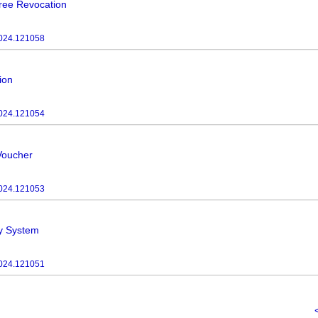
gree Revocation
024.121058
ion
024.121054
Voucher
024.121053
ry System
024.121051