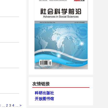
友情链接
科研出版社
开放图书馆
<
...
2
3
4
...
>