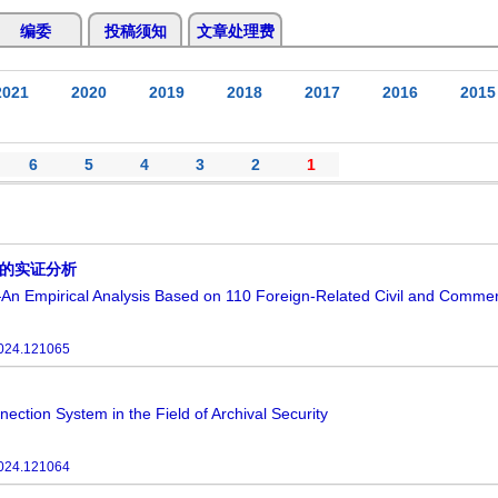
编委
投稿须知
文章处理费
2021
2020
2019
2018
2017
2016
2015
6
5
4
3
2
1
例的实证分析
—An Empirical Analysis Based on 110 Foreign-Related Civil and Comme
024.121065
ction System in the Field of Archival Security
024.121064