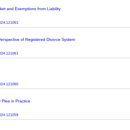
ket and Exemptions from Liability
024.121063
Perspective of Registered Divorce System
024.121061
024.121060
 Plea in Practice
024.121059