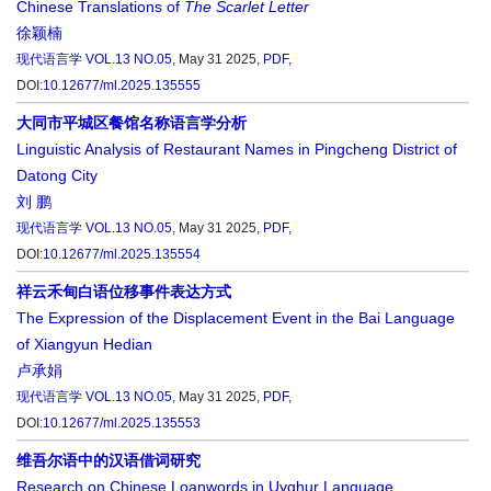
Chinese Translations of
The Scarlet Letter
徐颖楠
现代语言学
VOL.13 NO.05
, May 31 2025,
PDF
,
DOI:
10.12677/ml.2025.135555
大同市平城区餐馆名称语言学分析
Linguistic Analysis of Restaurant Names in Pingcheng District of
Datong City
刘 鹏
现代语言学
VOL.13 NO.05
, May 31 2025,
PDF
,
DOI:
10.12677/ml.2025.135554
祥云禾甸白语位移事件表达方式
The Expression of the Displacement Event in the Bai Language
of Xiangyun Hedian
卢承娟
现代语言学
VOL.13 NO.05
, May 31 2025,
PDF
,
DOI:
10.12677/ml.2025.135553
维吾尔语中的汉语借词研究
Research on Chinese Loanwords in Uyghur Language