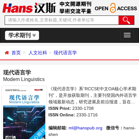
学术期刊
切
换
导
首页
人文社科
现代语言学
航
现代语言学
Modern Linguistics
《现代语言学》系“RCCSE中文OA核心学术期
刊”，是开放获取期刊，主要刊登国内外语言学
领域最新动态，研究进展及前沿报道，旨在给
世界范围内的科学家、学者、科研人员提供一
ISSN Print:
2330-1708
个传播、分享和讨论语言学领域内不同方向问
ISSN Online:
2330-1716
题与发展的交流平台。
编辑邮箱:
ml@hanspub.org
微信号：
hansi-
shen