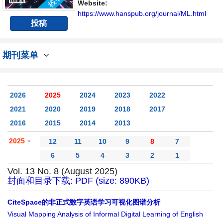
Website:
https://www.hanspub.org/journal/ML.html
投稿
期刊菜单
2026
2025
2024
2023
2022
2021
2020
2019
2018
2017
2016
2015
2014
2013
2025
»
12
11
10
9
8
7
6
5
4
3
2
1
Vol. 13 No. 8 (August 2025)
封面和目录下载: PDF (size: 890KB)
CiteSpace的非正式数字英语学习可视化图谱分析
Visual Mapping Analysis of Informal Digital Learning of English