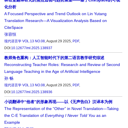
林语堂翻译研究的焦点透视与趋势展望——基于CiteSpace的可视
化分析
A Focused Perspective and Trend Outlook on Lin Yutang
Translation Research—A Visualization Analysis Based on
CiteSpace
张容恒
现代语言学
VOL.13 NO.08
, August 29 2025,
PDF
,
DOI:
10.12677/ml.2025.138937
教师角色重构：人工智能时代下的第二语言教学研究综述
Reconstructing Teacher Roles: Research and Review of Second
Language Teaching in the Age of Artificial Intelligence
孙 畅
现代语言学
VOL.13 NO.08
, August 29 2025,
PDF
,
DOI:
10.12677/ml.2025.138936
小说翻译中“他者”的形象再现——以《无声告白》汉译本为例
The Representation of the “Other” in Novel Translation—Taking
the C-E Translation of
Everything I Never Told You
as an
Example