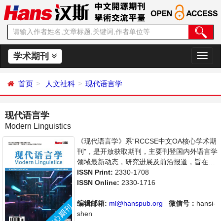
学术期刊
切
换
导
首页
人文社科
现代语言学
航
现代语言学
Modern Linguistics
《现代语言学》系“RCCSE中文OA核心学术期
刊”，是开放获取期刊，主要刊登国内外语言学
领域最新动态，研究进展及前沿报道，旨在给
世界范围内的科学家、学者、科研人员提供一
ISSN Print:
2330-1708
个传播、分享和讨论语言学领域内不同方向问
ISSN Online:
2330-1716
题与发展的交流平台。
编辑邮箱:
ml@hanspub.org
微信号：
hansi-
shen