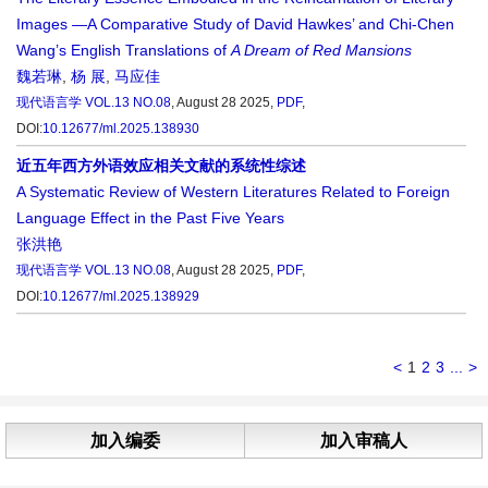
Images —A Comparative Study of David Hawkes’ and Chi-Chen
Wang’s English Translations of
A Dream of Red Mansions
魏若琳
,
杨 展
,
马应佳
现代语言学
VOL.13 NO.08
, August 28 2025,
PDF
,
DOI:
10.12677/ml.2025.138930
近五年西方外语效应相关文献的系统性综述
A Systematic Review of Western Literatures Related to Foreign
Language Effect in the Past Five Years
张洪艳
现代语言学
VOL.13 NO.08
, August 28 2025,
PDF
,
DOI:
10.12677/ml.2025.138929
<
1
2
3
...
>
加入编委
加入审稿人