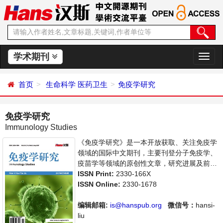
学术期刊
切
换
导
首页
生命科学
医药卫生
免疫学研究
航
免疫学研究
Immunology Studies
《免疫学研究》是一本开放获取、关注免疫学
领域的国际中文期刊，主要刊登分子免疫学、
疫苗学等领域的原创性文章，研究进展及前沿
报道。旨在给世界范围内的科学家、学者、科
ISSN Print:
2330-166X
研人员提供一个传播、分享和讨论免疫学领域
ISSN Online:
2330-1678
内不同方向问题与发展的交流平台。
编辑邮箱:
is@hanspub.org
微信号：
hansi-
liu